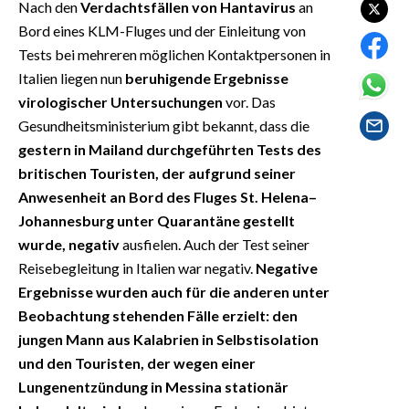
Nach den
Verdachtsfällen von Hantavirus
an
EVENTI
Bord eines KLM-Fluges und der Einleitung von
#CARAUNIONE
Tests bei mehreren möglichen Kontaktpersonen in
Italien liegen nun
beruhigende Ergebnisse
INSULARITÀ
virologischer Untersuchungen
vor. Das
Gesundheitsministerium gibt bekannt, dass die
FOTO
gestern in Mailand durchgeführten Tests des
britischen Touristen, der aufgrund seiner
VIDEO
Anwesenheit an Bord des Fluges St. Helena–
Johannesburg unter Quarantäne gestellt
INFO AZIENDE
wurde,
negativ
ausfielen. Auch der Test seiner
ABBONATI
Reisebegleitung in Italien war negativ.
Negative
ANNUNCI
Ergebnisse wurden auch für die anderen unter
NECROLOGI
Beobachtung stehenden Fälle erzielt: den
jungen Mann aus Kalabrien in Selbstisolation
PUBBLICITÀ
und den Touristen, der wegen einer
SPIAGGE
Lungenentzündung in Messina stationär
STORE