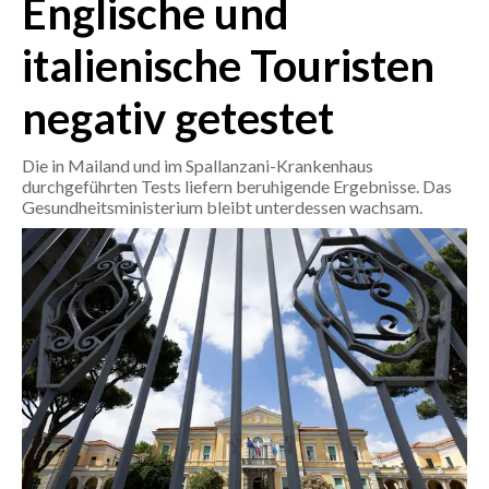
Englische und
italienische Touristen
CRONACA
ITALIA
negativ getestet
MONDO
Die in Mailand und im Spallanzani-Krankenhaus
POLITICA
durchgeführten Tests liefern beruhigende Ergebnisse. Das
Gesundheitsministerium bleibt unterdessen wachsam.
ECONOMIA
SERVIZI ALLE IMPRESE
LAVORO
BANDI
SPORT IN SARDEGNA
SPORT
RISULTATI E CLASSIFICHE