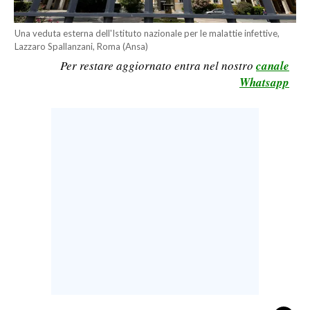
CALCIO
Una veduta esterna dell'Istituto nazionale per le malattie infettive,
CALCIO REGIONALE
Lazzaro Spallanzani, Roma (Ansa)
BASKET
Per restare aggiornato entra nel nostro
canale
VOLLEY
Whatsapp
MOTORI
TENNIS
ALTRI SPORT
CULTURA
SPETTACOLI
GOSSIP
SARDI NEL MONDO
NOTIZIE