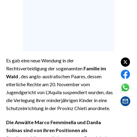
EVENTI
#CARAUNIONE
INSULARITÀ
FOTO
Es gab eine neue Wendung in der
VIDEO
Rechtsverteidigung der sogenannten
Familie im
Wald
, des anglo-australischen Paares, dessen
INFO AZIENDE
elterliche Rechte am 20. November vom
ABBONATI
Jugendgericht von L'Aquila suspendiert wurden, das
ANNUNCI
die Verlegung ihrer minderjährigen Kinder in eine
NECROLOGI
Schutzeinrichtung in der Provinz Chieti anordnete.
PUBBLICITÀ
Die Anwälte Marco Femminella und Danila
SPIAGGE
Solinas sind von ihren Positionen als
STORE