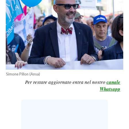
CALCIO
CALCIO REGIONALE
BASKET
VOLLEY
MOTORI
TENNIS
ALTRI SPORT
CULTURA
Simone Pillon (Ansa)
Per restare aggiornato entra nel nostro
canale
SPETTACOLI
Whatsapp
GOSSIP
SARDI NEL MONDO
NOTIZIE