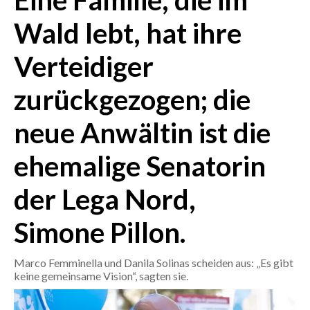
Eine Familie, die im
Wald lebt, hat ihre
CRONACA
ITALIA
Verteidiger
MONDO
zurückgezogen; die
POLITICA
neue Anwältin ist die
ECONOMIA
ehemalige Senatorin
SERVIZI ALLE IMPRESE
der Lega Nord,
LAVORO
BANDI
Simone Pillon.
SPORT IN SARDEGNA
Marco Femminella und Danila Solinas scheiden aus: „Es gibt
keine gemeinsame Vision“, sagten sie.
SPORT
RISULTATI E CLASSIFICHE