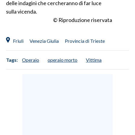
delle indagini che cercheranno di far luce
sulla vicenda.
INFO AZIENDE
© Riproduzione riservata
ABBONATI
ANNUNCI
Friuli
Venezia Giulia
Provincia di Trieste
NECROLOGI
PUBBLICITÀ
SPIAGGE
Tags:
Operaio
operaio morto
Vittima
STORE