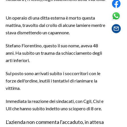
SPETTACOLI
Un operaio di una ditta esterna è morto questa
mattina, travolto dal crollo di alcune lamiere mentre
GOSSIP
stava dismettendo un capannone.
SALUTE
Stefano Fiorentino, questo il suo nome, aveva 48
anni. Ha subito un trauma da schiacciamento degli
SARDEGNA TURISMO
arti inferiori.
SARDI NEL MONDO
Sul posto sono arrivati subito i soccorritori con le
NOTIZIE
forze dell'ordine, inutili i tentativi di rianimare la
EVENTI
vittima.
#CARAUNIONE
Immediata la reazione dei sindacati, con Cgil, Cisl e
Uil che hanno subito indetto uno sciopero di 8 ore.
3 MINUTI CON
L'azienda non commenta l'accaduto, in attesa
INSULARITÀ