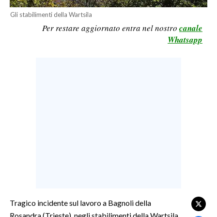
LAVORO
Gli stabilimenti della Wartsila
Per restare aggiornato entra nel nostro
canale
BANDI
Whatsapp
SPORT IN SARDEGNA
SPORT
RISULTATI E CLASSIFICHE
CALCIO
CALCIO REGIONALE
BASKET
VOLLEY
MOTORI
TENNIS
ALTRI SPORT
Tragico incidente sul lavoro a Bagnoli della
Rosandra (Trieste), negli stabilimenti della Wartsila.
CULTURA