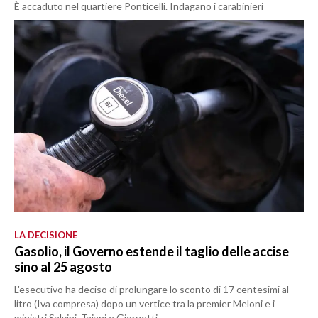
È accaduto nel quartiere Ponticelli. Indagano i carabinieri
LA DECISIONE
Gasolio, il Governo estende il taglio delle accise
sino al 25 agosto
L'esecutivo ha deciso di prolungare lo sconto di 17 centesimi al
litro (Iva compresa) dopo un vertice tra la premier Meloni e i
ministri Salvini, Tajani e Giorgetti