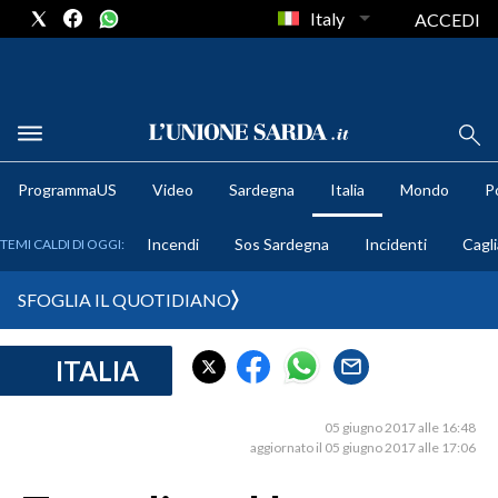
Italy
ACCEDI
METEO
ProgrammaUS
Video
Sardegna
Italia
Mondo
Po
COMUNI AL VOTO
Incendi
Sos Sardegna
Incidenti
Cagli
TEMI CALDI DI OGGI:
VIDEO
SFOGLIA IL QUOTIDIANO
FOTO
ITALIA
CRONACA SARDEGNA
CAGLIARI
05 giugno 2017 alle 16:48
PROVINCIA DI CAGLIARI
aggiornato il 05 giugno 2017 alle 17:06
SULCIS IGLESIENTE