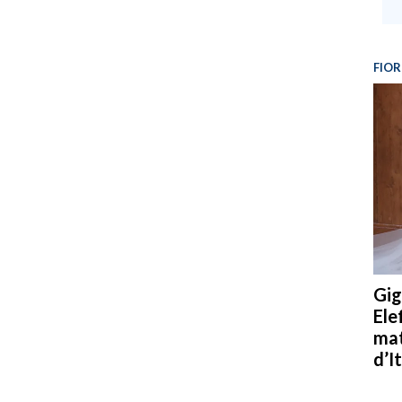
FIOR
Gig
Ele
mat
d’It