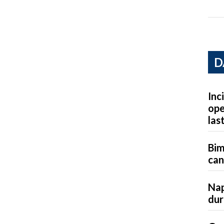
D
Inc
ope
las
Bim
can
Nap
dur