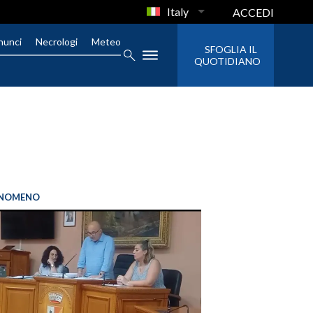
Italy
ACCEDI
nunci
Necrologi
Meteo
SFOGLIA IL
QUOTIDIANO
FENOMENO