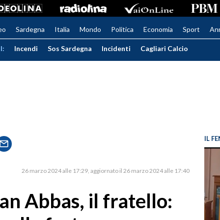
eo
Sardegna
Italia
Mondo
Politica
Economia
Sport
An
I:
Incendi
Sos Sardegna
Incidenti
Cagliari Calcio
IL 
26 marzo 2024 alle 17:29
aggiornato il 26 marzo 2024 alle 17:40
an Abbas, il fratello: