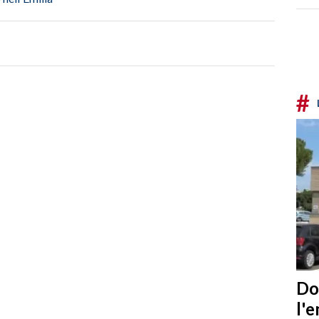
#
Do
l'