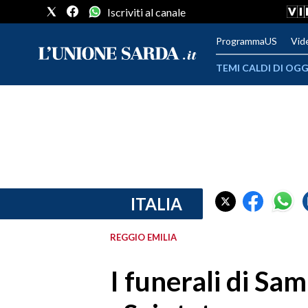
Iscriviti al canale
ProgrammaUS
Vid
TEMI CALDI DI OGG
METEO
COMUNI AL VOTO
VIDEO
FOTO
ITALIA
CRONACA SARDEGNA
REGGIO EMILIA
CAGLIARI
I funerali di Sam
PROVINCIA DI CAGLIARI
SULCIS IGLESIENTE