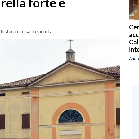
rella forte e
Cen
histana uccisa tre anni fa
acc
Cal
int
Andr