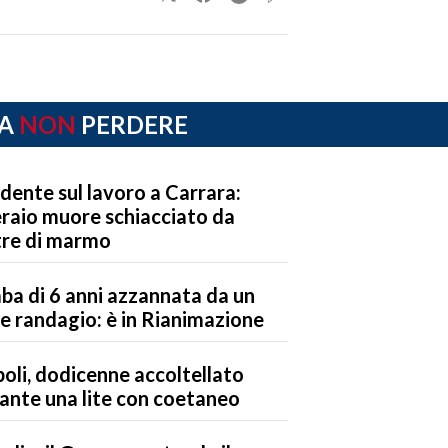
A
NON
PERDERE
idente sul lavoro a Carrara:
raio muore schiacciato da
tre di marmo
ba di 6 anni azzannata da un
e randagio: è in Rianimazione
oli, dodicenne accoltellato
ante una lite con coetaneo