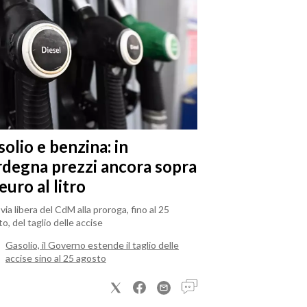
olio e benzina: in
rdegna prezzi ancora sopra
 euro al litro
il via libera del CdM alla proroga, fino al 25
o, del taglio delle accise
Gasolio, il Governo estende il taglio delle
accise sino al 25 agosto