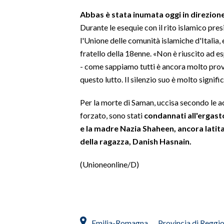
Abbas è stata inumata oggi in direzione
SPETTACOLI
Durante le esequie con il rito islamico pre
l'Unione delle comunità islamiche d'Italia, 
GOSSIP
fratello della 18enne. «Non è riuscito ad es
- come sappiamo tutti è ancora molto prova
SALUTE
questo lutto. Il silenzio suo è molto signif
SARDEGNA TURISMO
Per la morte di Saman, uccisa secondo le 
forzato, sono stati
condannati all'ergast
SARDI NEL MONDO
e la madre Nazia Shaheen, ancora latita
NOTIZIE
della ragazza, Danish Hasnain.
EVENTI
(Unioneonline/D)
#CARAUNIONE
3 MINUTI CON
INSULARITÀ
Emilia-Romagna
Provincia di Reggio