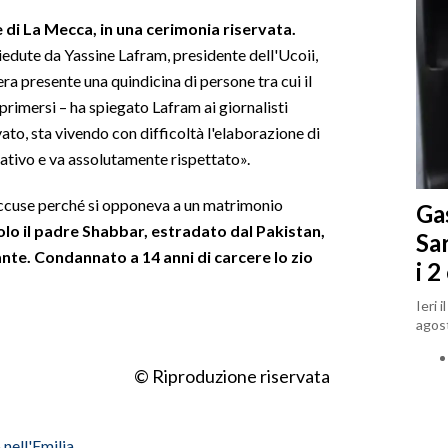
 di La Mecca, in una cerimonia riservata.
siedute da Yassine Lafram, presidente dell'Ucoii,
era presente una quindicina di persone tra cui il
primersi – ha spiegato Lafram ai giornalisti
to, sta vivendo con difficoltà l'elaborazione di
icativo e va assolutamente rispettato».
accuse perché si opponeva a un matrimonio
Gas
olo il padre Shabbar, estradato dal Pakistan,
Sa
nte. Condannato a 14 anni di carcere lo zio
i 2
Ieri 
agost
© Riproduzione riservata
 nell'Emilia