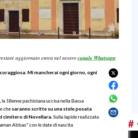
restare aggiornato entra nel nostro
canale Whatsapp
e coraggiosa. Mi mancherai ogni giorno, ogni
, la 18enne pachistana uccisa nella Bassa
 e che
saranno scritte su una stele posata
l cimitero di Novellara.
Sulla lapide realizzata
#
aman Abbas" con le date di nascita