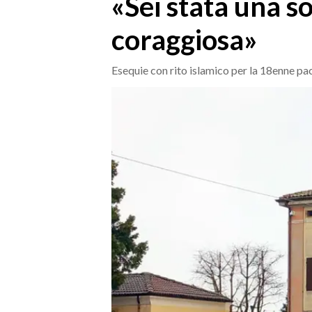
«Sei stata una so
MEDIO CAMPIDANO
ORISTANO E PROVINCIA
coraggiosa»
SASSARI E PROVINCIA
GALLURA
Esequie con rito islamico per la 18enne pac
NUORO E PROVINCIA
OGLIASTRA
AGENDA
CRONACA
ITALIA
MONDO
POLITICA
ECONOMIA
SERVIZI ALLE IMPRESE