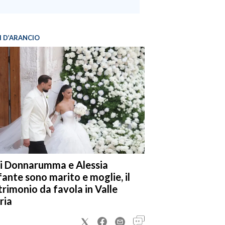
I D’ARANCIO
i Donnarumma e Alessia
fante sono marito e moglie, il
rimonio da favola in Valle
ria