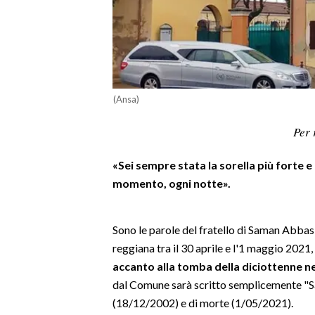
LAVORO
BANDI
SPORT IN SARDEGNA
(Ansa)
SPORT
Per 
RISULTATI E CLASSIFICHE
CALCIO
«Sei sempre stata la sorella più forte 
CALCIO REGIONALE
momento, ogni notte».
BASKET
VOLLEY
Sono le parole del fratello di Saman Abbas
MOTORI
reggiana tra il 30 aprile e l'1 maggio 2021,
TENNIS
accanto alla tomba della diciottenne ne
ALTRI SPORT
dal Comune sarà scritto semplicemente "S
(18/12/2002) e di morte (1/05/2021).
CULTURA