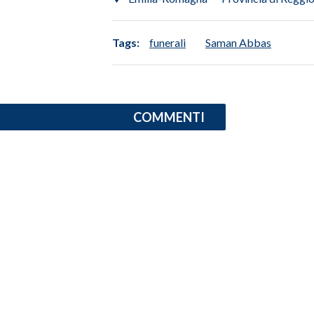
INFO AZIENDE
Tags:
funerali
Saman Abbas
ABBONATI
ANNUNCI
NECROLOGI
COMMENTI
PUBBLICITÀ
SPIAGGE
STORE