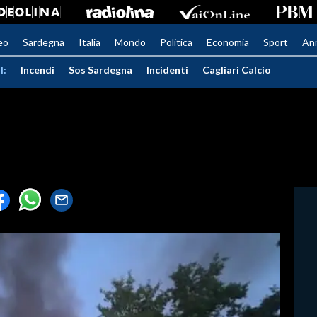
eo
Sardegna
Italia
Mondo
Politica
Economia
Sport
An
I:
Incendi
Sos Sardegna
Incidenti
Cagliari Calcio