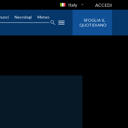
Italy
ACCEDI
nunci
Necrologi
Meteo
SFOGLIA IL
QUOTIDIANO