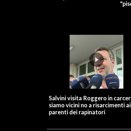
"pis
INFO AZIENDE
ABBONATI
ANNUNCI
NECROLOGI
PUBBLICITÀ
SPIAGGE
STORE
Salvini visita Roggero in carcer
siamo vicini no a risarcimenti ai
parenti dei rapinatori