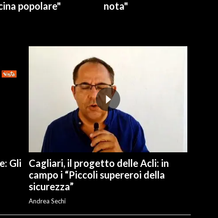
cina popolare"
nota"
e: Gli
Cagliari, il progetto delle Acli: in
campo i “Piccoli supereroi della
sicurezza”
Andrea Sechi