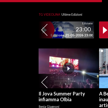
SPETTACOLI
TG VIDEOLINA
Ultime Edizioni
GOSSIP
Edizione
23:00
SALUTE
Edizione 21-05-2026 23:00
SARDEGNA TURISMO
SARDI NEL MONDO
NOTIZIE
EVENTI
#CARAUNIONE
Il Jova Summer Party
A Be
3 MINUTI CON
infiamma Olbia
ina
arti
INSULARITÀ
Ilenia Giagnoni