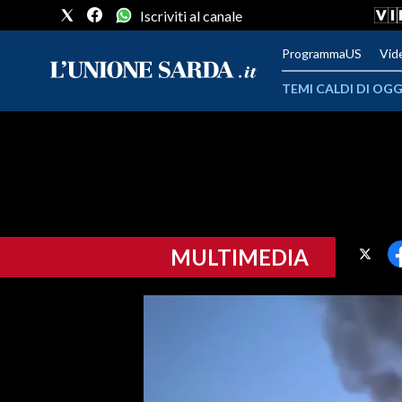
Iscriviti al canale
ProgrammaUS
Vid
TEMI CALDI DI OGG
METEO
COMUNI AL VOTO
VIDEO
MULTIMEDIA
FOTO
CRONACA SARDEGNA
CAGLIARI
PROVINCIA DI CAGLIARI
SULCIS IGLESIENTE