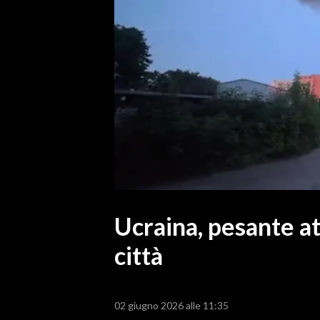
MEDIO CAMPIDANO
ORISTANO E PROVINCIA
SASSARI E PROVINCIA
GALLURA
NUORO E PROVINCIA
OGLIASTRA
AGENDA
CRONACA
ITALIA
MONDO
Ucraina, pesante at
città
POLITICA
ECONOMIA
02 giugno 2026 alle 11:35
SERVIZI ALLE IMPRESE