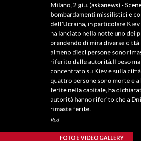
Milano, 2 giu. (askanews) - Scene
LAVORO
bombardamenti missilistici e co
BANDI
dell'Ucraina, in particolare Kiev
ha lanciato nella notte uno dei p
SPORT IN SARDEGNA
prendendo di mira diverse città u
SPORT
almeno dieci persone sono rimas
RISULTATI E CLASSIFICHE
riferito dalle autorità.Il peso m
CALCIO
concentrato su Kiev e sulla citt
CALCIO REGIONALE
quattro persone sono morte e alt
BASKET
ferite nella capitale, ha dichiara
VOLLEY
autorità hanno riferito che a Dn
MOTORI
rimaste ferite.
TENNIS
Red
ALTRI SPORT
FOTO E VIDEO GALLERY
CULTURA