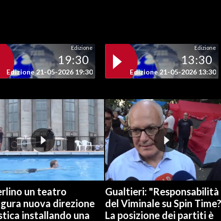
Edizione
Edizione
19:30
13:30
Edizione 21-05-2026 19:30
Edizione 21-05-2026 13:30
rlino un teatro
Gualtieri: "Responsabilità
ugura nuova direzione
del Viminale su Spin Time
stica installando una
La posizione dei partiti è