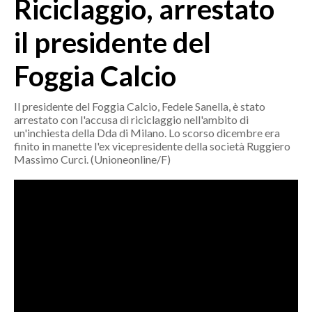
Riciclaggio, arrestato
MEDIO CAMPIDANO
ORISTANO E PROVINCIA
il presidente del
SASSARI E PROVINCIA
Foggia Calcio
GALLURA
NUORO E PROVINCIA
Il presidente del Foggia Calcio, Fedele Sanella, è stato
OGLIASTRA
arrestato con l'accusa di riciclaggio nell'ambito di
AGENDA
un'inchiesta della Dda di Milano. Lo scorso dicembre era
finito in manette l'ex vicepresidente della società Ruggiero
Massimo Curci. (Unioneonline/F)
CRONACA
ITALIA
MONDO
POLITICA
ECONOMIA
SERVIZI ALLE IMPRESE