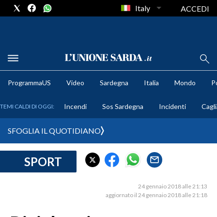
Italy
ACCEDI
METEO
ProgrammaUS
Video
Sardegna
Italia
Mondo
Po
COMUNI AL VOTO
Incendi
Sos Sardegna
Incidenti
Cagli
TEMI CALDI DI OGGI:
VIDEO
SFOGLIA IL QUOTIDIANO
FOTO
SPORT
CRONACA SARDEGNA
CAGLIARI
24 gennaio 2018 alle 21:13
PROVINCIA DI CAGLIARI
aggiornato il 24 gennaio 2018 alle 21:18
SULCIS IGLESIENTE