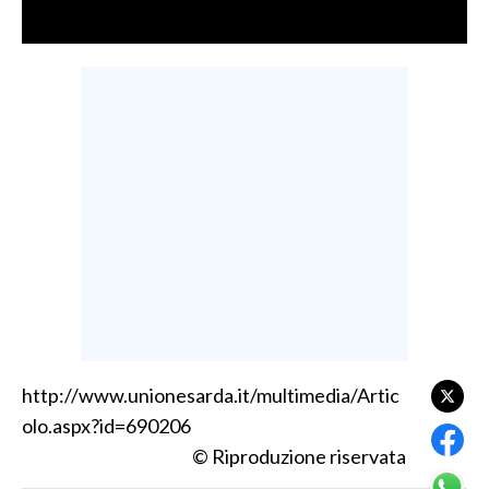
LAVORO
BANDI
SPORT IN SARDEGNA
SPORT
RISULTATI E CLASSIFICHE
CALCIO
CALCIO REGIONALE
BASKET
VOLLEY
MOTORI
http://www.unionesarda.it/multimedia/Artic
TENNIS
olo.aspx?id=690206
ALTRI SPORT
© Riproduzione riservata
CULTURA