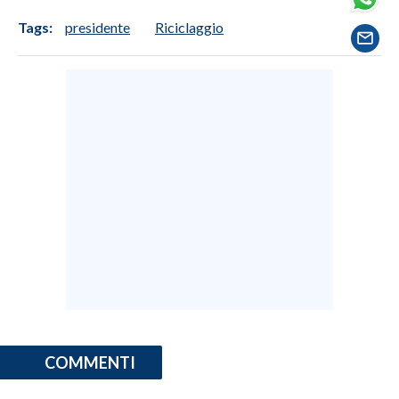
Tags:
presidente
Riciclaggio
SPETTACOLI
GOSSIP
SALUTE
SARDEGNA TURISMO
SARDI NEL MONDO
NOTIZIE
EVENTI
#CARAUNIONE
3 MINUTI CON
COMMENTI
INSULARITÀ