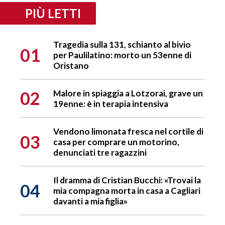
PIÙ LETTI
Tragedia sulla 131, schianto al bivio
01
per Paulilatino: morto un 53enne di
Oristano
02
Malore in spiaggia a Lotzorai, grave un
19enne: è in terapia intensiva
Vendono limonata fresca nel cortile di
03
casa per comprare un motorino,
denunciati tre ragazzini
Il dramma di Cristian Bucchi: «Trovai la
04
mia compagna morta in casa a Cagliari
davanti a mia figlia»