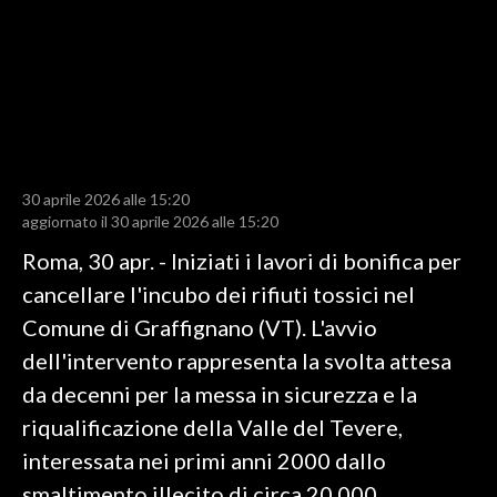
LAVORO
BANDI
SPORT IN SARDEGNA
SPORT
30 aprile 2026 alle 15:20
RISULTATI E CLASSIFICHE
aggiornato il 30 aprile 2026 alle 15:20
CALCIO
Roma, 30 apr. - Iniziati i lavori di bonifica per
CALCIO REGIONALE
cancellare l'incubo dei rifiuti tossici nel
BASKET
Comune di Graffignano (VT). L'avvio
VOLLEY
dell'intervento rappresenta la svolta attesa
MOTORI
da decenni per la messa in sicurezza e la
TENNIS
riqualificazione della Valle del Tevere,
ALTRI SPORT
interessata nei primi anni 2000 dallo
smaltimento illecito di circa 20.000
CULTURA