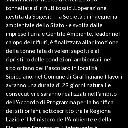
tonnellate di rifiuti tossici.L'operazione,
SPETTACOLI
gestita da Sogesid - la Società di ingegneria
ambientale dello Stato - e svolta dalle
GOSSIP
imprese Furia e Gentile Ambiente, leader nel
SALUTE
campo dei rifiuti, è finalizzata alla rimozione
delle tonnellate di veleni sepolti e al
SARDEGNA TURISMO
ripristino delle condizioni ambientali, nel
sito orfano del Pascolaro in località
SARDI NEL MONDO
Sipicciano, nel Comune di Graffignano.I lavori
NOTIZIE
avranno una durata di 29 giorni naturali e
EVENTI
consecutivi e saranno realizzati nell'ambito
#CARAUNIONE
dell'Accordo di Programma per la bonifica
dei siti orfani, sottoscritto tra la Regione
3 MINUTI CON
Lazio e il Ministero dell'Ambiente e della
INSULARITÀ
Sicurezza Energetica. L'intervento è