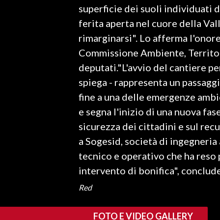
superficie dei suoli individuati 
ferita aperta nel cuore della Val
SPETTACOLI
rimarginarsi". Lo afferma l'onor
GOSSIP
Commissione Ambiente, Territori
deputati."L'avvio del cantiere pe
SALUTE
spiega - rappresenta un passaggi
SARDEGNA TURISMO
fine a una delle emergenze ambie
e segna l'inizio di una nuova fase
SARDI NEL MONDO
sicurezza dei cittadini e sul rec
NOTIZIE
a Sogesid, società di ingegneria
EVENTI
tecnico e operativo che ha reso 
intervento di bonifica", conclude
#CARAUNIONE
Red
3 MINUTI CON
FOTO E VIDEO GALLERY
INSULARITÀ