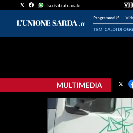
Iscriviti al canale
ProgrammaUS
Vid
TEMI CALDI DI OGG
METEO
COMUNI AL VOTO
VIDEO
MULTIMEDIA
FOTO
CRONACA SARDEGNA
CAGLIARI
PROVINCIA DI CAGLIARI
SULCIS IGLESIENTE