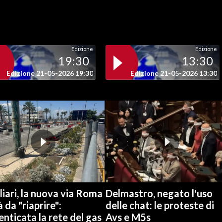
Edizione
Edizione
19:30
13:30
Edizione 21-05-2026 19:30
Edizione 21-05-2026 13:30
iari, la nuova via Roma
Delmastro, negato l'uso
à da "riaprire":
delle chat: le proteste di
nticata la rete del gas
Avs e M5s