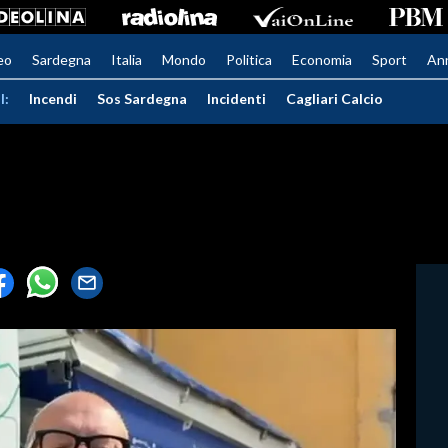
eo
Sardegna
Italia
Mondo
Politica
Economia
Sport
An
I:
Incendi
Sos Sardegna
Incidenti
Cagliari Calcio