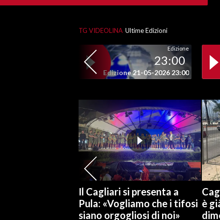
INFO AZIENDE
TG VIDEOLINA
Ultime Edizioni
ABBONATI
Edizione
ANNUNCI
23:00
NECROLOGI
Edizione 21-05-2026 23:00
PUBBLICITÀ
SPIAGGE
STORE
Il Cagliari si presenta a
Cagl
Pula: «Vogliamo che i tifosi
è gi
siano orgogliosi di noi»
dime