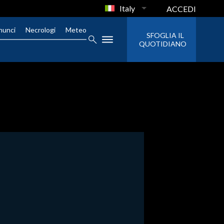
Italy
ACCEDI
nunci
Necrologi
Meteo
SFOGLIA IL
QUOTIDIANO