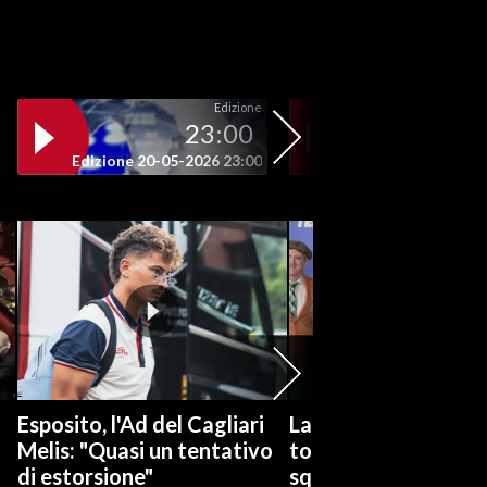
Edizione
23:00
19
Edizione 20-05-2026 23:00
Edizione 20-05-202
Esposito, l'Ad del Cagliari
La serie tv "Ted Las
Melis: "Quasi un tentativo
torna con una nuov
di estorsione"
squadra di calcio