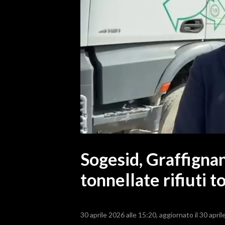
MEDIO CAMPIDANO
ORISTANO E PROVINCIA
SASSARI E PROVINCIA
GALLURA
NUORO E PROVINCIA
OGLIASTRA
AGENDA
CRONACA
ITALIA
MONDO
Sogesid, Graffigna
tonnellate rifiuti to
POLITICA
ECONOMIA
30 aprile 2026 alle 15:20
aggiornato il 30 april
SERVIZI ALLE IMPRESE