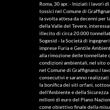
Roma, 30 apr. - Iniziati i lavori d
LAVORO
tossici nel Comune di Graffignan
BANDI
la svolta attesa da decenni per l
della Valle del Tevere, interess
SPORT IN SARDEGNA
illecito di circa 20.000 tonnellat
SPORT
Sogesid - la Società di ingegneri
RISULTATI E CLASSIFICHE
imprese Furia e Gentile Ambiente,
CALCIO
alla rimozione delle tonnellate di
CALCIO REGIONALE
condizioni ambientali, nel sito o
BASKET
nel Comune di Graffignano.I lavo
VOLLEY
consecutivi e saranno realizzat
MOTORI
la bonifica dei siti orfani, sotto
TENNIS
dell'Ambiente e della Sicurezza 
ALTRI SPORT
milioni di euro del Piano Nazion
come obiettivo finale della misur
CULTURA