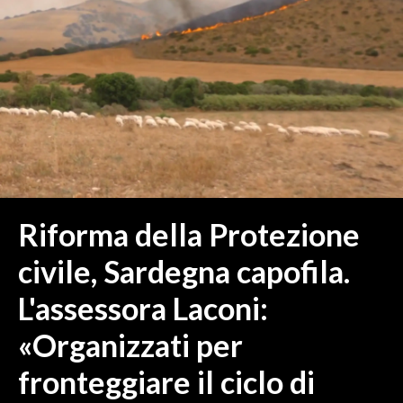
MEDIO CAMPIDANO
ORISTANO E PROVINCIA
SASSARI E PROVINCIA
GALLURA
NUORO E PROVINCIA
OGLIASTRA
AGENDA
CRONACA
Riforma della Protezione
ITALIA
civile, Sardegna capofila.
MONDO
L'assessora Laconi:
POLITICA
«Organizzati per
ECONOMIA
fronteggiare il ciclo di
SERVIZI ALLE IMPRESE