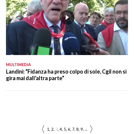
MULTIMEDIA
Landini: “Fidanza ha preso colpo di sole, Cgil non si
gira mai dall'altra parte”
1
2
3
4
5
6
7
8
9
...