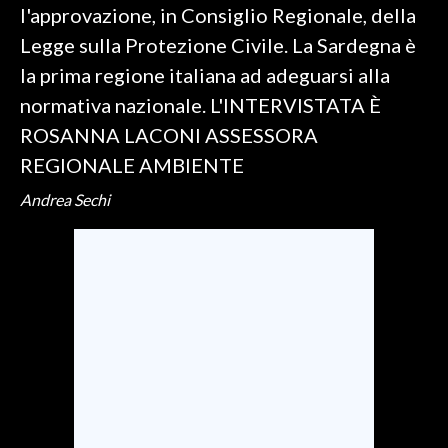
l'approvazione, in Consiglio Regionale, della
Legge sulla Protezione Civile. La Sardegna è
SPETTACOLI
la prima regione italiana ad adeguarsi alla
GOSSIP
normativa nazionale. L'INTERVISTATA È
ROSANNA LACONI ASSESSORA
SALUTE
REGIONALE AMBIENTE
SARDEGNA TURISMO
Andrea Sechi
SARDI NEL MONDO
NOTIZIE
EVENTI
#CARAUNIONE
3 MINUTI CON
INSULARITÀ