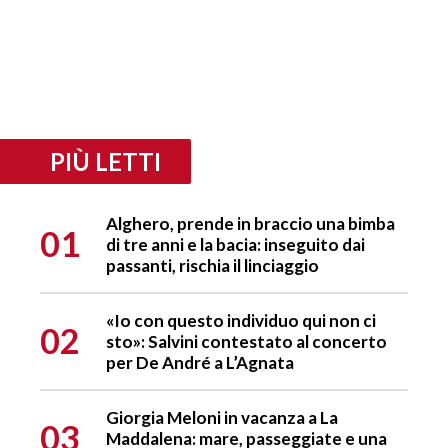
PIÙ LETTI
Alghero, prende in braccio una bimba
01
di tre anni e la bacia: inseguito dai
passanti, rischia il linciaggio
«Io con questo individuo qui non ci
02
sto»: Salvini contestato al concerto
per De André a L’Agnata
Giorgia Meloni in vacanza a La
03
Maddalena: mare, passeggiate e una