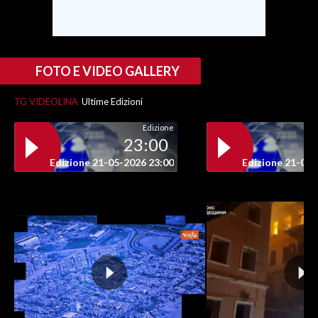
INFO AZIENDE
ABBONATI
FOTO E VIDEO GALLERY
ANNUNCI
NECROLOGI
TG VIDEOLINA
Ultime Edizioni
PUBBLICITÀ
Edizione
SPIAGGE
23:00
STORE
Edizione 21-05-2026 23:00
Edizione 21-05-