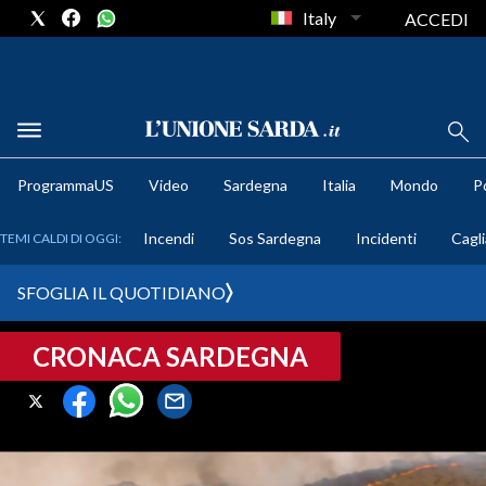
Italy
ACCEDI
METEO
ProgrammaUS
Video
Sardegna
Italia
Mondo
Po
COMUNI AL VOTO
Incendi
Sos Sardegna
Incidenti
Cagli
TEMI CALDI DI OGGI:
VIDEO
SFOGLIA IL QUOTIDIANO
FOTO
CRONACA SARDEGNA
CRONACA SARDEGNA
CAGLIARI
PROVINCIA DI CAGLIARI
SULCIS IGLESIENTE