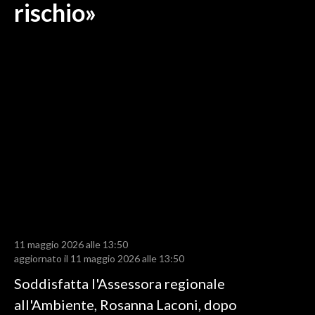
rischio»
LAVORO
BANDI
SPORT IN SARDEGNA
SPORT
RISULTATI E CLASSIFICHE
CALCIO
CALCIO REGIONALE
BASKET
VOLLEY
MOTORI
11 maggio 2026 alle 13:50
TENNIS
aggiornato il 11 maggio 2026 alle 13:50
ALTRI SPORT
Soddisfatta l'Assessora regionale
all'Ambiente, Rosanna Laconi, dopo
CULTURA