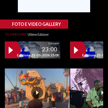
INFO AZIENDE
ABBONATI
FOTO E VIDEO GALLERY
ANNUNCI
NECROLOGI
TG VIDEOLINA
Ultime Edizioni
PUBBLICITÀ
Edizione
SPIAGGE
23:00
STORE
Edizione 21-05-2026 23:00
Edizione 21-05-