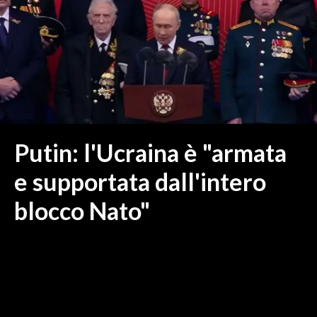
MEDIO CAMPIDANO
ORISTANO E PROVINCIA
SASSARI E PROVINCIA
GALLURA
NUORO E PROVINCIA
OGLIASTRA
AGENDA
Putin: l'Ucraina è "armata
CRONACA
e supportata dall'intero
ITALIA
blocco Nato"
MONDO
POLITICA
ECONOMIA
SERVIZI ALLE IMPRESE