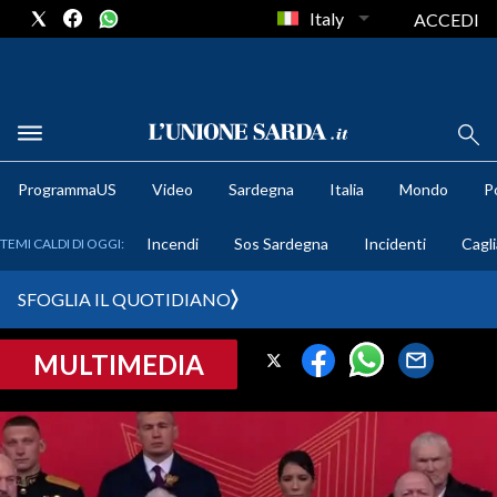
Italy
ACCEDI
METEO
ProgrammaUS
Video
Sardegna
Italia
Mondo
Po
COMUNI AL VOTO
Incendi
Sos Sardegna
Incidenti
Cagli
TEMI CALDI DI OGGI:
VIDEO
SFOGLIA IL QUOTIDIANO
FOTO
MULTIMEDIA
CRONACA SARDEGNA
CAGLIARI
PROVINCIA DI CAGLIARI
SULCIS IGLESIENTE