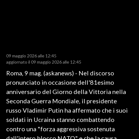
LAVORO
BANDI
SPORT IN SARDEGNA
SPORT
09 maggio 2026 alle 12:45
RISULTATI E CLASSIFICHE
aggiornato il 09 maggio 2026 alle 12:45
CALCIO
Roma, 9 mag. (askanews) - Nel discorso
CALCIO REGIONALE
pronunciato in occasione dell'81esimo
BASKET
anniversario del Giorno della Vittoria nella
VOLLEY
Seconda Guerra Mondiale, il presidente
MOTORI
russo Vladimir Putin ha affermato che i suoi
TENNIS
soldati in Ucraina stanno combattendo
ALTRI SPORT
contro una "forza aggressiva sostenuta
dall'intero blocco NATO" e che la causa
CULTURA