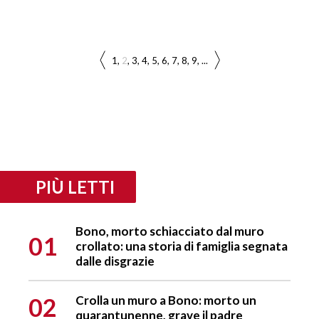
1
2
3
4
5
6
7
8
9
...
PIÙ LETTI
Bono, morto schiacciato dal muro
01
crollato: una storia di famiglia segnata
dalle disgrazie
02
Crolla un muro a Bono: morto un
quarantunenne, grave il padre