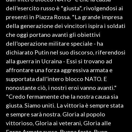
dell'esercito russo è "giusta", rivolgendosi ai
SPETTACOLI
presenti in Piazza Rossa. "La grande impresa
della generazione dei vincitori ispira i soldati
GOSSIP
che oggi portano avanti gli obiettivi
SALUTE
dell'operazione militare speciale - ha
dichiarato Putin nel suo discorso, riferendosi
SARDEGNA TURISMO
alla guerra in Ucraina - Essi si trovano ad
affrontare una forza aggressiva armata e
SARDI NEL MONDO
supportata dall'intero blocco NATO. E
NOTIZIE
nonostante ciò, i nostri eroi vanno avanti."
EVENTI
"Credo fermamente che la nostra causa sia
#CARAUNIONE
giusta. Siamo uniti. La vittoria è sempre stata
e sempre sarà nostra. Gloria al popolo
3 MINUTI CON
vittorioso, Gloria ai veterani, Gloria alle
INSULARITÀ
Forze Armate russe, Buona festa, Buon