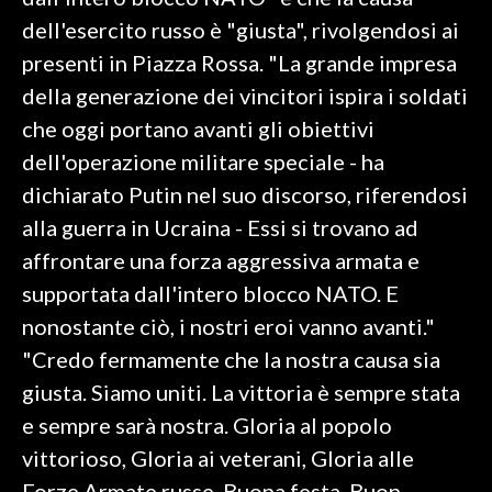
dell'esercito russo è "giusta", rivolgendosi ai
SPETTACOLI
presenti in Piazza Rossa. "La grande impresa
della generazione dei vincitori ispira i soldati
GOSSIP
che oggi portano avanti gli obiettivi
SALUTE
dell'operazione militare speciale - ha
dichiarato Putin nel suo discorso, riferendosi
SARDEGNA TURISMO
alla guerra in Ucraina - Essi si trovano ad
affrontare una forza aggressiva armata e
SARDI NEL MONDO
supportata dall'intero blocco NATO. E
NOTIZIE
nonostante ciò, i nostri eroi vanno avanti."
EVENTI
"Credo fermamente che la nostra causa sia
#CARAUNIONE
giusta. Siamo uniti. La vittoria è sempre stata
e sempre sarà nostra. Gloria al popolo
3 MINUTI CON
vittorioso, Gloria ai veterani, Gloria alle
INSULARITÀ
Forze Armate russe, Buona festa, Buon