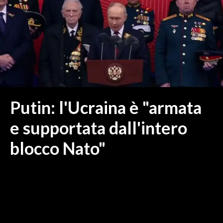
MEDIO CAMPIDANO
ORISTANO E PROVINCIA
SASSARI E PROVINCIA
GALLURA
NUORO E PROVINCIA
OGLIASTRA
AGENDA
Putin: l'Ucraina è "armata
CRONACA
e supportata dall'intero
ITALIA
blocco Nato"
MONDO
POLITICA
ECONOMIA
SERVIZI ALLE IMPRESE