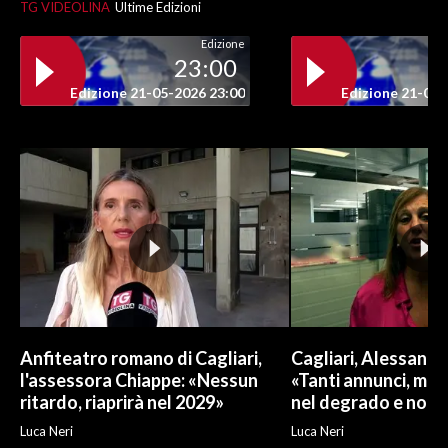
TG VIDEOLINA
Ultime Edizioni
Edizione
23:00
Edizione 21-05-2026 23:00
Edizione 21-05-
Anfiteatro romano di Cagliari,
Cagliari, Alessand
l'assessora Chiappe: «Nessun
«Tanti annunci, ma l
ritardo, riaprirà nel 2029»
nel degrado e non r
Luca Neri
Luca Neri