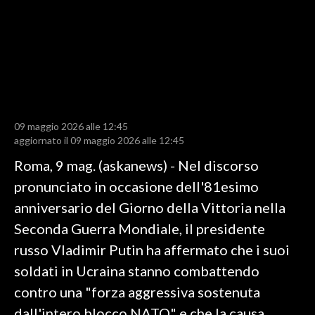
LAVORO
BANDI
SPORT IN SARDEGNA
SPORT
09 maggio 2026 alle 12:45
RISULTATI E CLASSIFICHE
aggiornato il 09 maggio 2026 alle 12:45
CALCIO
Roma, 9 mag. (askanews) - Nel discorso
CALCIO REGIONALE
pronunciato in occasione dell'81esimo
BASKET
anniversario del Giorno della Vittoria nella
VOLLEY
Seconda Guerra Mondiale, il presidente
MOTORI
russo Vladimir Putin ha affermato che i suoi
TENNIS
soldati in Ucraina stanno combattendo
ALTRI SPORT
contro una "forza aggressiva sostenuta
dall'intero blocco NATO" e che la causa
CULTURA