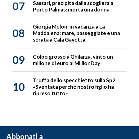
07
Sassari, precipita dalla scogliera a
Porto Palmas: morta una donna
Giorgia Meloni in vacanza a La
08
Maddalena: mare, passeggiate e una
serata a Cala Gavetta
09
Colpo grosso a Ghilarza, vinto un
milione di euro al MillionDay
Truffa dello specchietto sulla Sp2:
10
«Sventata perché nostro figlio ha
ripreso tutto»
Abbonati a