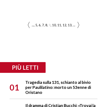
...
5
6
7
8
9
10
11
12
13
...
PIÙ LETTI
Tragedia sulla 131, schianto al bivio
01
per Paulilatino: morto un 53enne di
Oristano
Il dramma di Cristian Bucchi: «Trovai la