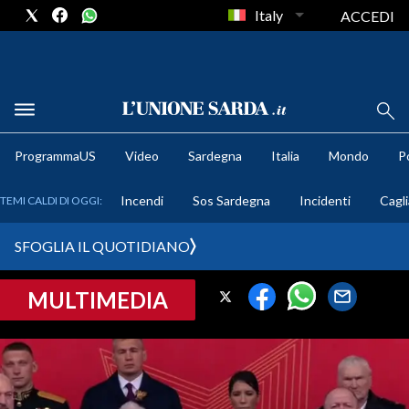
Italy
ACCEDI
METEO
ProgrammaUS
Video
Sardegna
Italia
Mondo
Po
COMUNI AL VOTO
Incendi
Sos Sardegna
Incidenti
Cagli
TEMI CALDI DI OGGI:
VIDEO
SFOGLIA IL QUOTIDIANO
FOTO
MULTIMEDIA
CRONACA SARDEGNA
CAGLIARI
PROVINCIA DI CAGLIARI
SULCIS IGLESIENTE