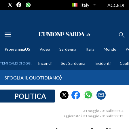
Italy
ACCEDI
METEO
ProgrammaUS
Video
Sardegna
Italia
Mondo
Po
COMUNI AL VOTO
Incendi
Sos Sardegna
Incidenti
Cagli
TEMI CALDI DI OGGI:
VIDEO
SFOGLIA IL QUOTIDIANO
FOTO
POLITICA
CRONACA SARDEGNA
CAGLIARI
31 maggio 2018 alle 22:04
PROVINCIA DI CAGLIARI
aggiornato il 31 maggio 2018 alle 22:12
SULCIS IGLESIENTE