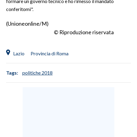
formare un governo tecnico e ho rimesso il mandato
conferitomi".
SPETTACOLI
(Unioneonline/M)
GOSSIP
© Riproduzione riservata
SALUTE
Lazio
Provincia di Roma
SARDEGNA TURISMO
SARDI NEL MONDO
Tags:
politiche 2018
NOTIZIE
EVENTI
#CARAUNIONE
3 MINUTI CON
INSULARITÀ