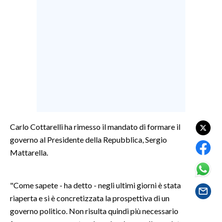
LAVORO
BANDI
SPORT IN SARDEGNA
SPORT
RISULTATI E CLASSIFICHE
CALCIO
CALCIO REGIONALE
Carlo Cottarelli ha rimesso il mandato di formare il
BASKET
governo al Presidente della Repubblica, Sergio
VOLLEY
Mattarella.
MOTORI
TENNIS
"Come sapete - ha detto - negli ultimi giorni è stata
ALTRI SPORT
riaperta e si è concretizzata la prospettiva di un
governo politico. Non risulta quindi più necessario
CULTURA