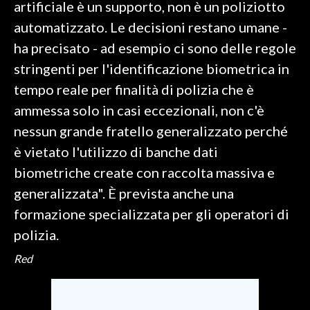
artificiale è un supporto, non è un poliziotto
automatizzato. Le decisioni restano umane -
INFO AZIENDE
ha precisato - ad esempio ci sono delle regole
ABBONATI
stringenti per l'identificazione biometrica in
ANNUNCI
tempo reale per finalità di polizia che è
NECROLOGI
ammessa solo in casi eccezionali, non c'è
PUBBLICITÀ
nessun grande fratello generalizzato perché
SPIAGGE
è vietato l'utilizzo di banche dati
STORE
biometriche create con raccolta massiva e
generalizzata". È prevista anche una
formazione specializzata per gli operatori di
polizia.
Red