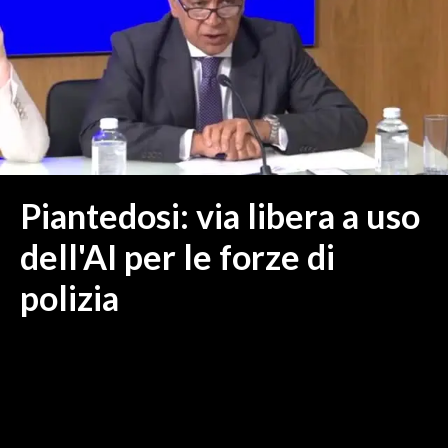
MEDIO CAMPIDANO
ORISTANO E PROVINCIA
SASSARI E PROVINCIA
GALLURA
NUORO E PROVINCIA
OGLIASTRA
AGENDA
Piantedosi: via libera a uso
CRONACA
dell'AI per le forze di
ITALIA
polizia
MONDO
POLITICA
ECONOMIA
SERVIZI ALLE IMPRESE