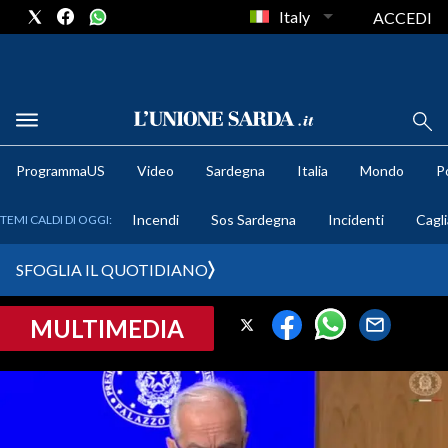
Italy
ACCEDI
METEO
ProgrammaUS
Video
Sardegna
Italia
Mondo
Po
COMUNI AL VOTO
Incendi
Sos Sardegna
Incidenti
Cagli
TEMI CALDI DI OGGI:
VIDEO
SFOGLIA IL QUOTIDIANO
FOTO
MULTIMEDIA
CRONACA SARDEGNA
CAGLIARI
PROVINCIA DI CAGLIARI
SULCIS IGLESIENTE