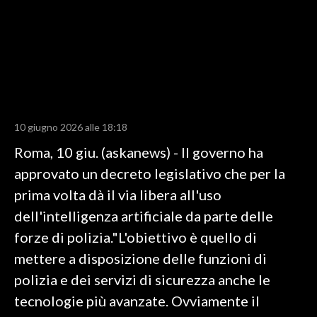
LAVORO
BANDI
SPORT IN SARDEGNA
SPORT
10 giugno 2026 alle 18:18
RISULTATI E CLASSIFICHE
Roma, 10 giu. (askanews) - Il governo ha
CALCIO
approvato un decreto legislativo che per la
CALCIO REGIONALE
prima volta dà il via libera all'uso
BASKET
dell'intelligenza artificiale da parte delle
VOLLEY
forze di polizia."L'obiettivo è quello di
MOTORI
mettere a disposizione delle funzioni di
TENNIS
polizia e dei servizi di sicurezza anche le
ALTRI SPORT
tecnologie più avanzate. Ovviamente il
CULTURA