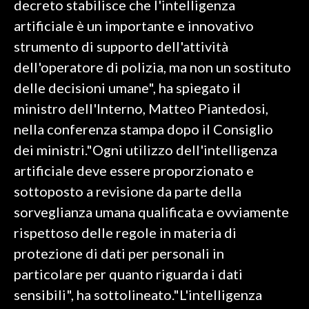
decreto stabilisce che l'intelligenza
artificiale è un importante e innovativo
SPETTACOLI
strumento di supporto dell'attività
GOSSIP
dell'operatore di polizia, ma non un sostituto
delle decisioni umane", ha spiegato il
SALUTE
ministro dell'Interno, Matteo Piantedosi,
nella conferenza stampa dopo il Consiglio
SARDEGNA TURISMO
dei ministri."Ogni utilizzo dell'intelligenza
SARDI NEL MONDO
artificiale deve essere proporzionato e
NOTIZIE
sottoposto a revisione da parte della
EVENTI
sorveglianza umana qualificata e ovviamente
rispettoso delle regole in materia di
#CARAUNIONE
protezione di dati per personali in
3 MINUTI CON
particolare per quanto riguarda i dati
sensibili", ha sottolineato."L'intelligenza
INSULARITÀ