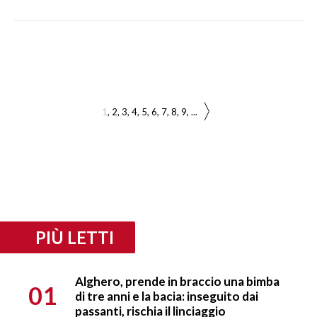
1
2
3
4
5
6
7
8
9
...
PIÙ LETTI
Alghero, prende in braccio una bimba
01
di tre anni e la bacia: inseguito dai
passanti, rischia il linciaggio