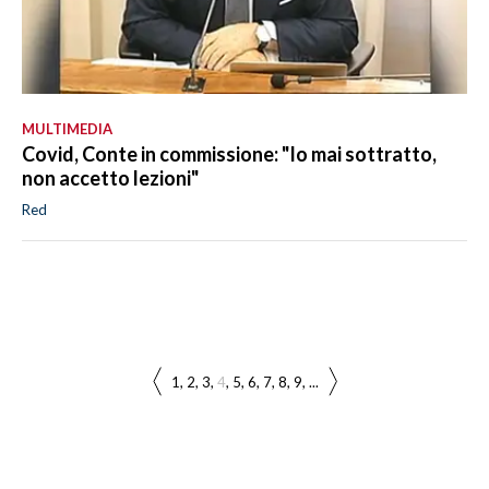
MULTIMEDIA
Covid, Conte in commissione: "Io mai sottratto,
non accetto lezioni"
Red
1
2
3
4
5
6
7
8
9
...