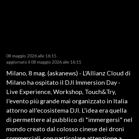
LAVORO
BANDI
SPORT IN SARDEGNA
SPORT
08 maggio 2026 alle 16:15
RISULTATI E CLASSIFICHE
aggiornato il 08 maggio 2026 alle 16:15
CALCIO
Milano, 8 mag. (askanews) - L'Allianz Cloud di
CALCIO REGIONALE
Milano ha ospitato il DJI Immersion Day -
BASKET
Live Experience, Workshop, Touch&Try,
VOLLEY
l'evento più grande mai organizzato in Italia
MOTORI
attorno all'ecosistema DJI. L'idea era quella
TENNIS
di permettere al pubblico di "immergersi" nel
ALTRI SPORT
mondo creato dal colosso cinese dei droni
commerciali, con particolare attenzione a
CULTURA