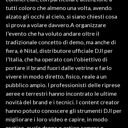
tutti coloro che almeno una volta, avendo
SPETTACOLI
alzato gli occhi al cielo, si siano chiesti cosa
si prova a volare davvero.A organizzare
GOSSIP
l'evento che ha voluto andare oltre il
SALUTE
tradizionale concetto di demo, ma anche di
fiera, è Nital, distributore ufficiale DJI per
SARDEGNA TURISMO
l'Italia, che ha operato con l'obiettivo di
portare il brand fuori dalle vetrine e farlo
SARDI NEL MONDO
vivere in modo diretto, fisico, reale a un
NOTIZIE
pubblico ampio. I professionisti delle riprese
EVENTI
aeree e terrestri hanno incontrato le ultime
#CARAUNIONE
novità del brand e i tecnici. I content creator
hanno potuto conoscere gli strumenti DJI per
3 MINUTI CON
migliorare i loro video e capire, in modo
INSULARITÀ
pratico, quale drone o action camera o