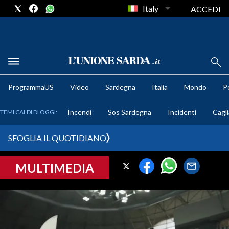
Italy
ACCEDI
METEO
ProgrammaUS
Video
Sardegna
Italia
Mondo
Po
COMUNI AL VOTO
Incendi
Sos Sardegna
Incidenti
Cagli
TEMI CALDI DI OGGI:
VIDEO
SFOGLIA IL QUOTIDIANO
FOTO
MULTIMEDIA
CRONACA SARDEGNA
CAGLIARI
PROVINCIA DI CAGLIARI
SULCIS IGLESIENTE