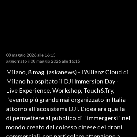
LAVORO
BANDI
SPORT IN SARDEGNA
SPORT
08 maggio 2026 alle 16:15
RISULTATI E CLASSIFICHE
aggiornato il 08 maggio 2026 alle 16:15
CALCIO
Milano, 8 mag. (askanews) - L'Allianz Cloud di
CALCIO REGIONALE
Milano ha ospitato il DJI Immersion Day -
BASKET
Live Experience, Workshop, Touch&Try,
VOLLEY
l'evento più grande mai organizzato in Italia
MOTORI
attorno all'ecosistema DJI. L'idea era quella
TENNIS
di permettere al pubblico di "immergersi" nel
ALTRI SPORT
mondo creato dal colosso cinese dei droni
commerciali, con particolare attenzione a
CULTURA