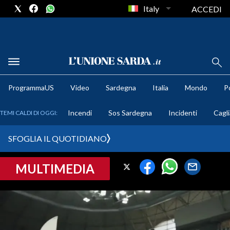
Italy
ACCEDI
METEO
ProgrammaUS
Video
Sardegna
Italia
Mondo
Po
COMUNI AL VOTO
Incendi
Sos Sardegna
Incidenti
Cagli
TEMI CALDI DI OGGI:
VIDEO
SFOGLIA IL QUOTIDIANO
FOTO
MULTIMEDIA
CRONACA SARDEGNA
CAGLIARI
PROVINCIA DI CAGLIARI
SULCIS IGLESIENTE