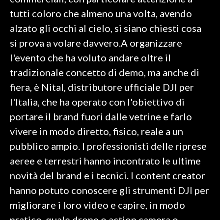
tutti coloro che almeno una volta, avendo
SPETTACOLI
alzato gli occhi al cielo, si siano chiesti cosa
si prova a volare davvero.A organizzare
GOSSIP
l'evento che ha voluto andare oltre il
SALUTE
tradizionale concetto di demo, ma anche di
fiera, è Nital, distributore ufficiale DJI per
SARDEGNA TURISMO
l'Italia, che ha operato con l'obiettivo di
portare il brand fuori dalle vetrine e farlo
SARDI NEL MONDO
vivere in modo diretto, fisico, reale a un
NOTIZIE
pubblico ampio. I professionisti delle riprese
EVENTI
aeree e terrestri hanno incontrato le ultime
#CARAUNIONE
novità del brand e i tecnici. I content creator
hanno potuto conoscere gli strumenti DJI per
3 MINUTI CON
migliorare i loro video e capire, in modo
INSULARITÀ
pratico, quale drone o action camera o