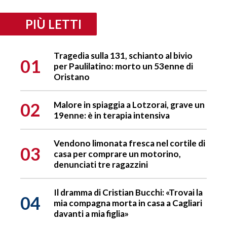
PIÙ LETTI
Tragedia sulla 131, schianto al bivio
01
per Paulilatino: morto un 53enne di
Oristano
02
Malore in spiaggia a Lotzorai, grave un
19enne: è in terapia intensiva
Vendono limonata fresca nel cortile di
03
casa per comprare un motorino,
denunciati tre ragazzini
Il dramma di Cristian Bucchi: «Trovai la
04
mia compagna morta in casa a Cagliari
davanti a mia figlia»