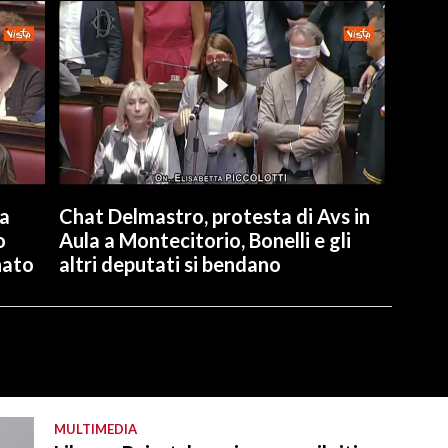
la
Chat Delmastro, protesta di Avs in
o
Aula a Montecitorio, Bonelli e gli
nato
altri deputati si bendano
MULTIMEDIA