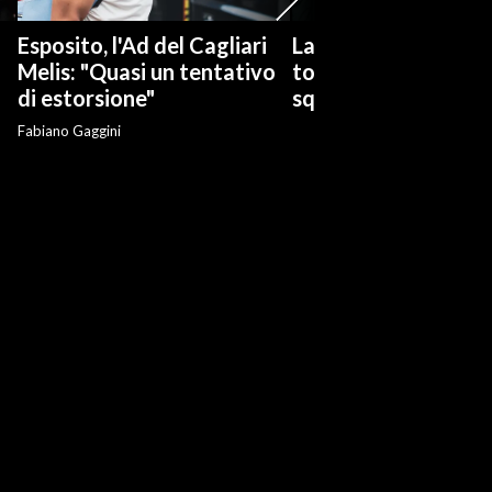
Esposito, l'Ad del Cagliari
La serie tv "Ted Las
Melis: "Quasi un tentativo
torna con una nuov
di estorsione"
squadra di calcio
Fabiano Gaggini