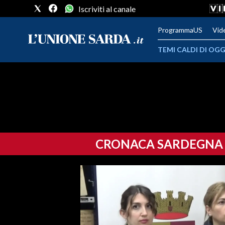
Iscriviti al canale
ProgrammaUS
Vid
TEMI CALDI DI OGG
METEO
COMUNI AL VOTO
VIDEO
CRONACA SARDEGNA
FOTO
CRONACA SARDEGNA
CAGLIARI
PROVINCIA DI CAGLIARI
SULCIS IGLESIENTE