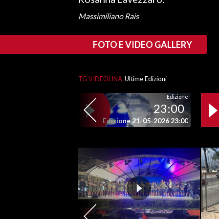
Massimiliano Rais
SPETTACOLI
FOTO E VIDEO GALLERY
GOSSIP
SALUTE
TG VIDEOLINA
Ultime Edizioni
SARDEGNA TURISMO
Edizione
23:00
SARDI NEL MONDO
Edizione 21-05-2026 23:00
NOTIZIE
EVENTI
#CARAUNIONE
3 MINUTI CON
INSULARITÀ