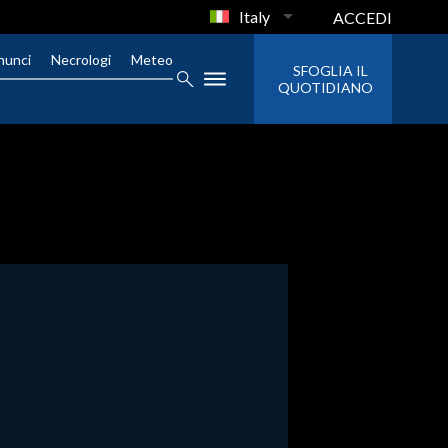
Italy
ACCEDI
nunci
Necrologi
Meteo
SFOGLIA IL
QUOTIDIANO