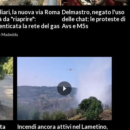
iari, la nuova via Roma
Delmastro, negato l'uso
à da "riaprire":
delle chat: le proteste di
nticata la rete del gas
Avs e M5s
o Madeddu
ita
Incendi ancora attivi nel Lametino,