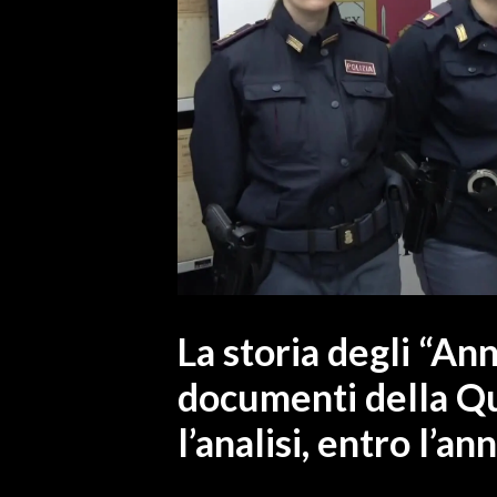
MEDIO CAMPIDANO
ORISTANO E PROVINCIA
SASSARI E PROVINCIA
GALLURA
NUORO E PROVINCIA
OGLIASTRA
AGENDA
CRONACA
ITALIA
MONDO
La storia degli “An
documenti della Qu
POLITICA
l’analisi, entro l’a
ECONOMIA
SERVIZI ALLE IMPRESE