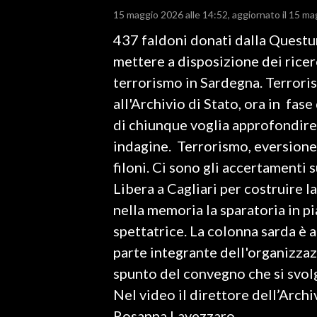
15 maggio 2026 alle 14:52
aggiornato il 15 ma
LAVORO
437 faldoni donati dalla Questura
BANDI
mettere a disposizione dei ricerc
SPORT IN SARDEGNA
terrorismo in Sardegna. Terroris
all'Archivio di Stato, ora in fas
SPORT
di chiunque voglia approfondire q
RISULTATI E CLASSIFICHE
indagine. Terrorismo, eversione
CALCIO
filoni. Ci sono gli accertamenti 
CALCIO REGIONALE
Libera a Cagliari per costruire 
BASKET
nella memoria la sparatoria in p
VOLLEY
spettatrice. La colonna sarda è a
MOTORI
parte integrante dell'organizzaz
TENNIS
spunto del convegno che si svolg
ALTRI SPORT
Nel video il direttore dell’Archi
Rosanna Lavezzaro.
CULTURA