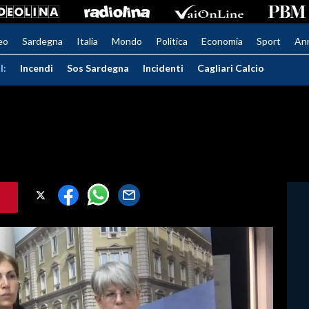
eo
Sardegna
Italia
Mondo
Politica
Economia
Sport
An
I:
Incendi
Sos Sardegna
Incidenti
Cagliari Calcio