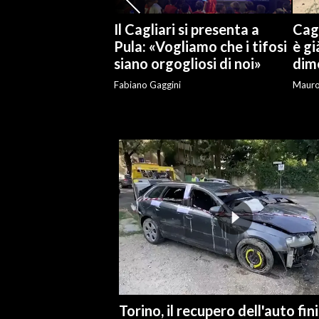
Il Cagliari si presenta a
Cagl
INFO AZIENDE
Pula: «Vogliamo che i tifosi
è gi
ABBONATI
siano orgogliosi di noi»
dime
ANNUNCI
Fabiano Gaggini
Maur
NECROLOGI
PUBBLICITÀ
SPIAGGE
STORE
Torino, il recupero dell'auto fin