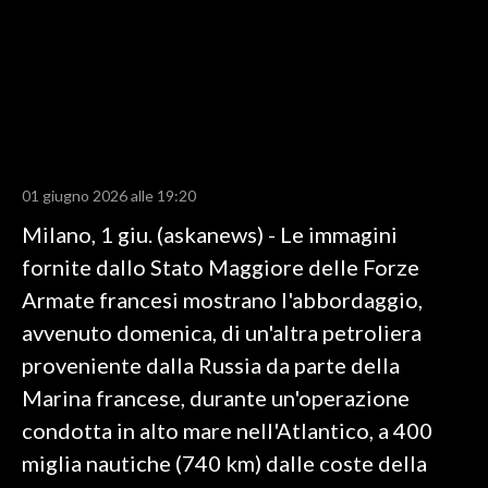
LAVORO
BANDI
SPORT IN SARDEGNA
SPORT
01 giugno 2026 alle 19:20
RISULTATI E CLASSIFICHE
Milano, 1 giu. (askanews) - Le immagini
CALCIO
fornite dallo Stato Maggiore delle Forze
CALCIO REGIONALE
Armate francesi mostrano l'abbordaggio,
BASKET
avvenuto domenica, di un'altra petroliera
VOLLEY
proveniente dalla Russia da parte della
MOTORI
Marina francese, durante un'operazione
TENNIS
condotta in alto mare nell'Atlantico, a 400
ALTRI SPORT
miglia nautiche (740 km) dalle coste della
CULTURA