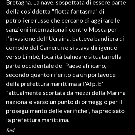
Bretagna. La nave, sospettata di essere parte
della cosiddetta "flotta fantasma" di
SPETTACOLI
petroliere russe che cercano di aggirare le
GOSSIP
sanzioni internazionali contro Mosca per
l'invasione dell'Ucraina, batteva bandiera di
SALUTE
comodo del Camerun e si stava dirigendo
verso Limbé, località balneare situata nella
SARDEGNA TURISMO
parte occidentale del Paese africano,
SARDI NEL MONDO
secondo quanto riferito da un portavoce
NOTIZIE
della prefettura marittima all'Afp. E'
EVENTI
"attualmente scortata da mezzi della Marina
nazionale verso un punto di ormeggio per il
#CARAUNIONE
proseguimento delle verifiche", ha precisato
3 MINUTI CON
la prefettura marittima.
Red
INSULARITÀ