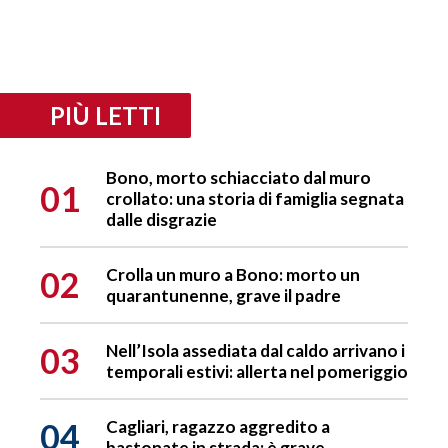
PIÙ LETTI
Bono, morto schiacciato dal muro
01
crollato: una storia di famiglia segnata
dalle disgrazie
02
Crolla un muro a Bono: morto un
quarantunenne, grave il padre
03
Nell’Isola assediata dal caldo arrivano i
temporali estivi: allerta nel pomeriggio
04
Cagliari, ragazzo aggredito a
bastonate in strada: è grave