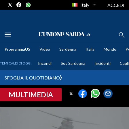
Italy
ACCEDI
METEO
ProgrammaUS
Video
Sardegna
Italia
Mondo
Po
COMUNI AL VOTO
Incendi
Sos Sardegna
Incidenti
Cagli
TEMI CALDI DI OGGI:
VIDEO
SFOGLIA IL QUOTIDIANO
FOTO
MULTIMEDIA
CRONACA SARDEGNA
CAGLIARI
PROVINCIA DI CAGLIARI
SULCIS IGLESIENTE