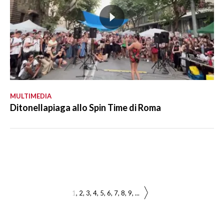
MULTIMEDIA
Ditonellapiaga allo Spin Time di Roma
1
2
3
4
5
6
7
8
9
...