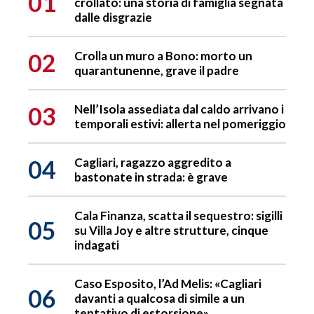
01
crollato: una storia di famiglia segnata
dalle disgrazie
02
Crolla un muro a Bono: morto un
quarantunenne, grave il padre
03
Nell’Isola assediata dal caldo arrivano i
temporali estivi: allerta nel pomeriggio
04
Cagliari, ragazzo aggredito a
bastonate in strada: è grave
Cala Finanza, scatta il sequestro: sigilli
05
su Villa Joy e altre strutture, cinque
indagati
Caso Esposito, l’Ad Melis: «Cagliari
06
davanti a qualcosa di simile a un
tentativo di estorsione»