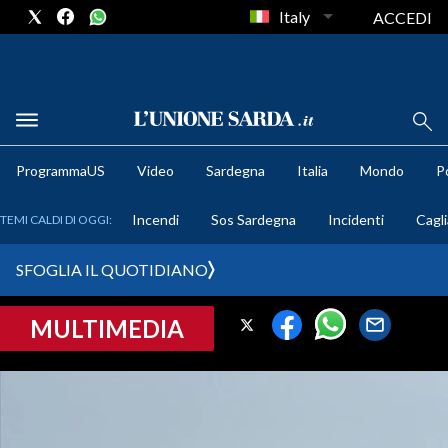
Italy
ACCEDI
METEO
ProgrammaUS
Video
Sardegna
Italia
Mondo
Po
COMUNI AL VOTO
Incendi
Sos Sardegna
Incidenti
Cagli
TEMI CALDI DI OGGI:
VIDEO
SFOGLIA IL QUOTIDIANO
FOTO
MULTIMEDIA
CRONACA SARDEGNA
CAGLIARI
PROVINCIA DI CAGLIARI
SULCIS IGLESIENTE