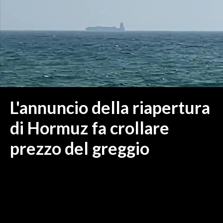
MEDIO CAMPIDANO
ORISTANO E PROVINCIA
SASSARI E PROVINCIA
GALLURA
NUORO E PROVINCIA
OGLIASTRA
AGENDA
L'annuncio della riapertura
CRONACA
di Hormuz fa crollare
ITALIA
prezzo del greggio
MONDO
POLITICA
ECONOMIA
SERVIZI ALLE IMPRESE