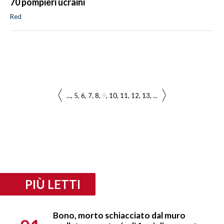
70 pompieri ucraini
Red
...
5
6
7
8
9
10
11
12
13
...
PIÙ LETTI
Bono, morto schiacciato dal muro