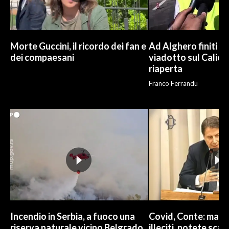
Morte Guccini, il ricordo dei fan e
Ad Alghero finiti i l
dei compaesani
viadotto sul Calich
riaperta
Franco Ferrandu
Incendio in Serbia, a fuoco una
Covid, Conte: mai 
riserva naturale vicino Belgrado
illeciti, potete sc