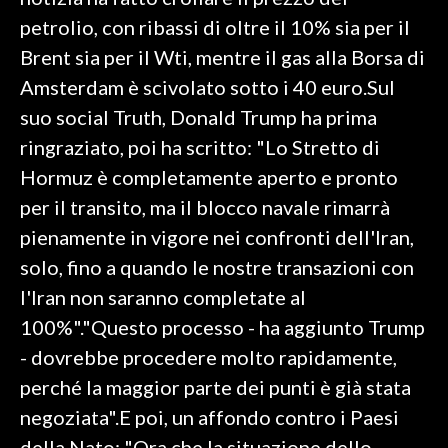
petrolio, con ribassi di oltre il 10% sia per il
SPETTACOLI
Brent sia per il Wti, mentre il gas alla Borsa di
Amsterdam è scivolato sotto i 40 euro.Sul
GOSSIP
suo social Truth, Donald Trump ha prima
SALUTE
ringraziato, poi ha scritto: "Lo Stretto di
Hormuz è completamente aperto e pronto
SARDEGNA TURISMO
per il transito, ma il blocco navale rimarrà
pienamente in vigore nei confronti dell'Iran,
SARDI NEL MONDO
solo, fino a quando le nostre transazioni con
NOTIZIE
l'Iran non saranno completate al
EVENTI
100%"."Questo processo - ha aggiunto Trump
#CARAUNIONE
- dovrebbe procedere molto rapidamente,
perché la maggior parte dei punti è già stata
3 MINUTI CON
negoziata".E poi, un affondo contro i Paesi
INSULARITÀ
della Nato: "Ora che la situazione dello