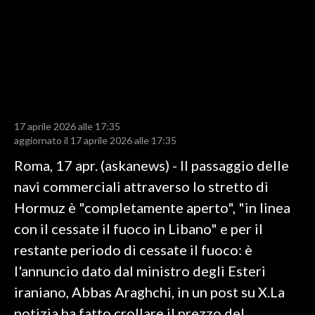
LAVORO
BANDI
SPORT IN SARDEGNA
SPORT
17 aprile 2026 alle 17:35
RISULTATI E CLASSIFICHE
aggiornato il 17 aprile 2026 alle 17:35
CALCIO
Roma, 17 apr. (askanews) - Il passaggio delle
CALCIO REGIONALE
navi commerciali attraverso lo stretto di
BASKET
Hormuz è "completamente aperto", "in linea
VOLLEY
con il cessate il fuoco in Libano" e per il
MOTORI
restante periodo di cessate il fuoco: è
TENNIS
l'annuncio dato dal ministro degli Esteri
ALTRI SPORT
iraniano, Abbas Araghchi, in un post su X.La
notizia ha fatto crollare il prezzo del
CULTURA