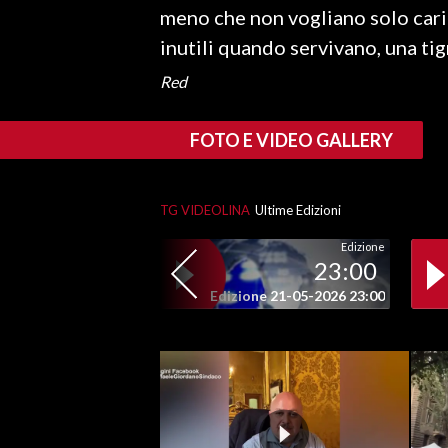
meno che non vogliano solo caric
inutili quando servivano, una tig
SPETTACOLI
Red
GOSSIP
FOTO E VIDEO GALLERY
SALUTE
SARDEGNA TURISMO
TG VIDEOLINA
Ultime Edizioni
SARDI NEL MONDO
Edizione
23:00
NOTIZIE
Edizione 21-05-2026 23:00
EVENTI
#CARAUNIONE
3 MINUTI CON
INSULARITÀ