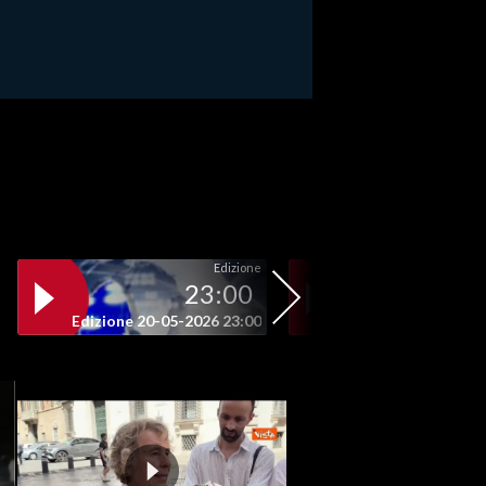
Edizione
23:00
19
Edizione 20-05-2026 23:00
Edizione 20-05-202