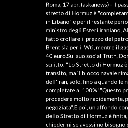
Roma, 17 apr. (askanews) - Il pa
LAVORO
stretto di Hormuz è "completamen
BANDI
in Libano" e per il restante peri
ministro degli Esteri iraniano, A
SPORT IN SARDEGNA
fatto crollare il prezzo del petrol
SPORT
Brent sia per il Wti, mentre il g
RISULTATI E CLASSIFICHE
40 euro.Sul suo social Truth, Do
CALCIO
scritto: "Lo Stretto di Hormuz 
CALCIO REGIONALE
transito, ma il blocco navale ri
BASKET
dell'Iran, solo, fino a quando le
VOLLEY
completate al 100%"."Questo pr
MOTORI
procedere molto rapidamente, pe
TENNIS
negoziata".E poi, un affondo con
ALTRI SPORT
dello Stretto di Hormuz è finita
chiedermi se avessimo bisogno di 
CULTURA