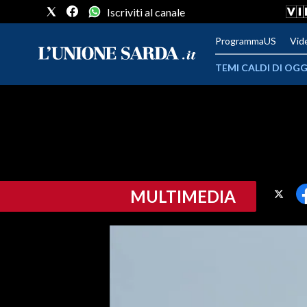
Iscriviti al canale
ProgrammaUS
Vid
TEMI CALDI DI OGG
METEO
COMUNI AL VOTO
VIDEO
MULTIMEDIA
FOTO
CRONACA SARDEGNA
CAGLIARI
PROVINCIA DI CAGLIARI
SULCIS IGLESIENTE