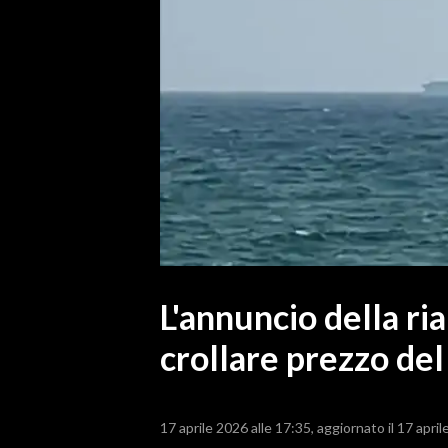
MEDIO CAMPIDANO
ORISTANO E PROVINCIA
SASSARI E PROVINCIA
GALLURA
NUORO E PROVINCIA
OGLIASTRA
AGENDA
CRONACA
ITALIA
MONDO
L'annuncio della ri
crollare prezzo del
POLITICA
ECONOMIA
17 aprile 2026 alle 17:35
aggiornato il 17 april
SERVIZI ALLE IMPRESE