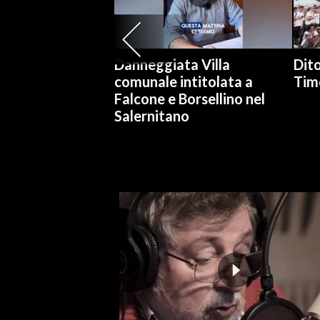
INFO AZIENDE
ABBONATI
Danneggiata Villa
Dito
ANNUNCI
comunale intitolata a
Tim
Falcone e Borsellino nel
NECROLOGI
Salernitano
PUBBLICITÀ
SPIAGGE
STORE