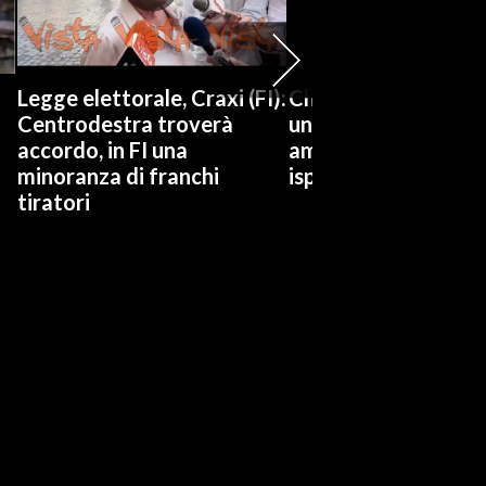
Legge elettorale, Craxi (FI):
Chat Delmastro, Co
Centrodestra troverà
un video social: Fdi
accordo, in FI una
amichetti e dicono d
minoranza di franchi
ispirarsi a Borsellino
tiratori