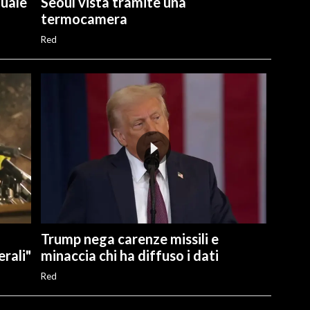
tuale
Seoul vista tramite una
termocamera
Red
Trump nega carenze missili e
rali"
minaccia chi ha diffuso i dati
Red