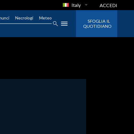
Italy
ACCEDI
nunci
Necrologi
Meteo
SFOGLIA IL
QUOTIDIANO