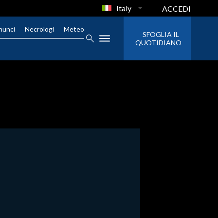
Italy
ACCEDI
nunci
Necrologi
Meteo
SFOGLIA IL
QUOTIDIANO