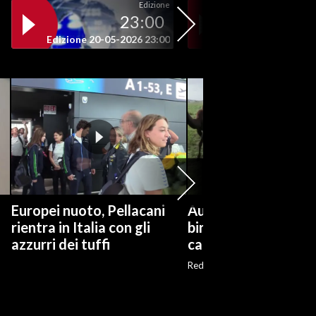
Edizione
23:00
19
Edizione 20-05-2026 23:00
Edizione 20-05-202
Europei nuoto, Pellacani
Australia, dal latte a
rientra in Italia con gli
birra: la seconda vit
azzurri dei tuffi
cammelli
Red