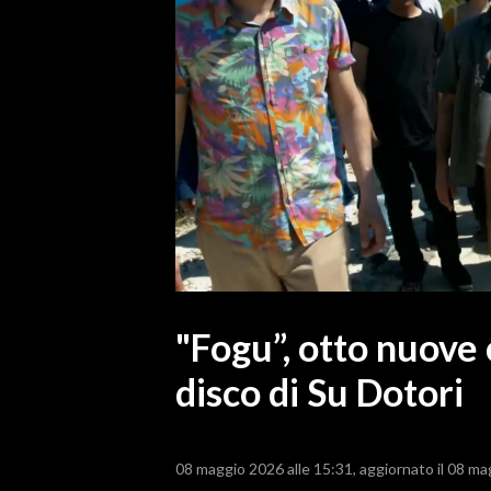
MEDIO CAMPIDANO
ORISTANO E PROVINCIA
SASSARI E PROVINCIA
GALLURA
NUORO E PROVINCIA
OGLIASTRA
AGENDA
CRONACA
ITALIA
MONDO
"Fogu”, otto nuove 
disco di Su Dotori
POLITICA
ECONOMIA
08 maggio 2026 alle 15:31
aggiornato il 08 ma
SERVIZI ALLE IMPRESE