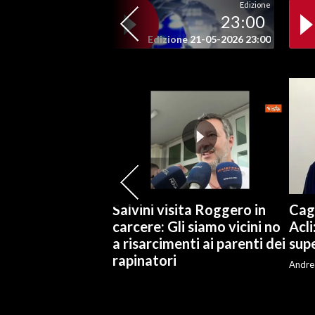
Edizione
23:00
SPETTACOLI
Edizione 21-05-2026 23:00
GOSSIP
SALUTE
SARDEGNA TURISMO
SARDI NEL MONDO
NOTIZIE
Salvini visita Roggero in
Cagl
EVENTI
carcere: Gli siamo vicini no
Acli
a risarcimenti ai parenti dei
supe
#CARAUNIONE
rapinatori
Andre
3 MINUTI CON
INSULARITÀ