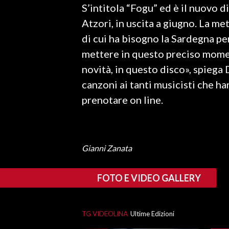
S’intitola “Fogu” ed è il nuovo d
LAVORO
Atzori, in uscita a giugno. La m
BANDI
di cui ha bisogno la Sardegna pe
mettere in questo preciso momen
SPORT IN SARDEGNA
novità, in questo disco», spiega 
SPORT
canzoni ai tanti musicisti che ha
RISULTATI E CLASSIFICHE
prenotare on line.
CALCIO
CALCIO REGIONALE
BASKET
Gianni Zanata
VOLLEY
MOTORI
FOTO E VIDEO GALLERY
TENNIS
ALTRI SPORT
TG VIDEOLINA
Ultime Edizioni
CULTURA