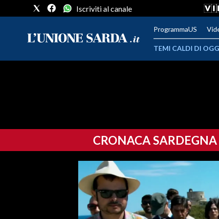
Iscriviti al canale
ProgrammaUS
Vid
TEMI CALDI DI OGG
METEO
COMUNI AL VOTO
VIDEO
CRONACA SARDEGNA
FOTO
CRONACA SARDEGNA
CAGLIARI
PROVINCIA DI CAGLIARI
SULCIS IGLESIENTE