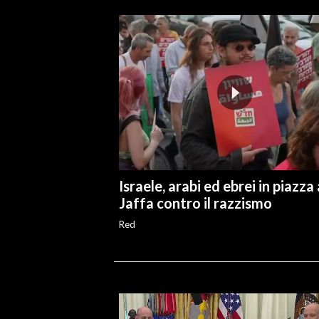
INFO AZIENDE
ABBONATI
ANNUNCI
NECROLOGI
PUBBLICITÀ
SPIAGGE
STORE
Israele, arabi ed ebrei in piazza 
Jaffa contro il razzismo
Red