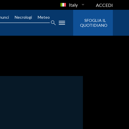
Italy
ACCEDI
nunci
Necrologi
Meteo
SFOGLIA IL
QUOTIDIANO