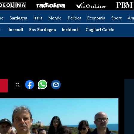
eo
Sardegna
Italia
Mondo
Politica
Economia
Sport
An
I:
Incendi
Sos Sardegna
Incidenti
Cagliari Calcio