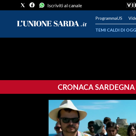
Iscriviti al canale
ProgrammaUS
Vid
TEMI CALDI DI OGG
METEO
COMUNI AL VOTO
VIDEO
CRONACA SARDEGNA
FOTO
CRONACA SARDEGNA
CAGLIARI
PROVINCIA DI CAGLIARI
SULCIS IGLESIENTE