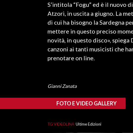
S’intitola “Fogu” ed è il nuovo d
LAVORO
Atzori, in uscita a giugno. La m
BANDI
di cui ha bisogno la Sardegna pe
mettere in questo preciso momen
SPORT IN SARDEGNA
novità, in questo disco», spiega 
SPORT
canzoni ai tanti musicisti che ha
RISULTATI E CLASSIFICHE
prenotare on line.
CALCIO
CALCIO REGIONALE
BASKET
Gianni Zanata
VOLLEY
MOTORI
FOTO E VIDEO GALLERY
TENNIS
ALTRI SPORT
TG VIDEOLINA
Ultime Edizioni
CULTURA