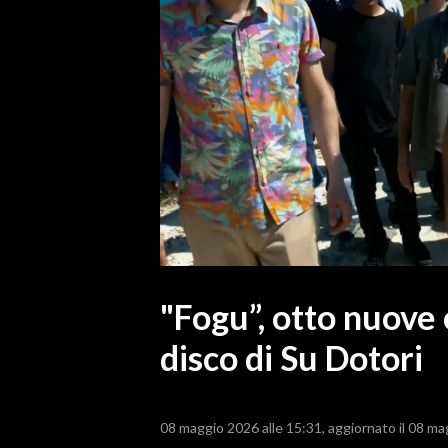
MEDIO CAMPIDANO
ORISTANO E PROVINCIA
SASSARI E PROVINCIA
GALLURA
NUORO E PROVINCIA
OGLIASTRA
AGENDA
CRONACA
ITALIA
MONDO
"Fogu”, otto nuove 
disco di Su Dotori
POLITICA
ECONOMIA
08 maggio 2026 alle 15:31
aggiornato il 08 ma
SERVIZI ALLE IMPRESE