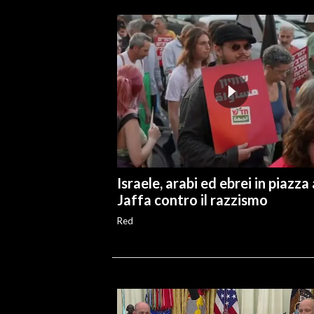
INFO AZIENDE
ABBONATI
ANNUNCI
NECROLOGI
PUBBLICITÀ
SPIAGGE
STORE
Israele, arabi ed ebrei in piazza 
Jaffa contro il razzismo
Red