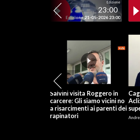
Edizione
23:00
SPETTACOLI
Edizione 21-05-2026 23:00
GOSSIP
SALUTE
SARDEGNA TURISMO
SARDI NEL MONDO
NOTIZIE
Salvini visita Roggero in
Cagl
EVENTI
carcere: Gli siamo vicini no
Acli
a risarcimenti ai parenti dei
supe
#CARAUNIONE
rapinatori
Andre
3 MINUTI CON
INSULARITÀ