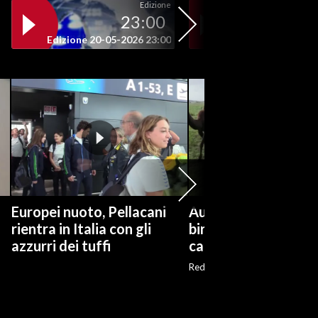
Edizione
23:00
19
Edizione 20-05-2026 23:00
Edizione 20-05-202
Europei nuoto, Pellacani
Australia, dal latte a
rientra in Italia con gli
birra: la seconda vit
azzurri dei tuffi
cammelli
Red