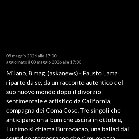
LAVORO
BANDI
SPORT IN SARDEGNA
SPORT
08 maggio 2026 alle 17:00
RISULTATI E CLASSIFICHE
aggiornato il 08 maggio 2026 alle 17:00
CALCIO
Milano, 8 mag. (askanews) - Fausto Lama
CALCIO REGIONALE
riparte da se, da un racconto autentico del
BASKET
suo nuovo mondo dopo il divorzio
VOLLEY
sentimentale e artistico da California,
MOTORI
compagna dei Coma Cose. Tre singoli che
TENNIS
anticipano un album che uscirà in ottobre,
ALTRI SPORT
l'ultimo si chiama Burrocacao, una ballad dal
sound contemporaneo che si muove tra
CULTURA