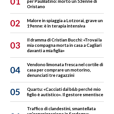
01
per Paulilatino: morto un 53enne di
Oristano
02
Malore in spiaggia a Lotzorai, grave un
19enne: è in terapia intensiva
Il dramma di Cristian Bucchi: «Trovai la
03
mia compagna morta in casa a Cagliari
davanti a mia figlia»
Vendono limonata fresca nel cortile di
04
casa per comprare un motorino,
denunciati tre ragazzini
05
Quartu: «Cacciati dal b&b perché mio
figlio è autistico». Il gestore smentisce
Traffico di clandestini, smantellata
un’organizzazione in Sardegna: