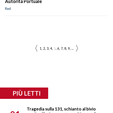
Autorità Portuale
Red
1
2
3
4
5
6
7
8
9
...
PIÙ LETTI
Tragedia sulla 131, schianto al bivio