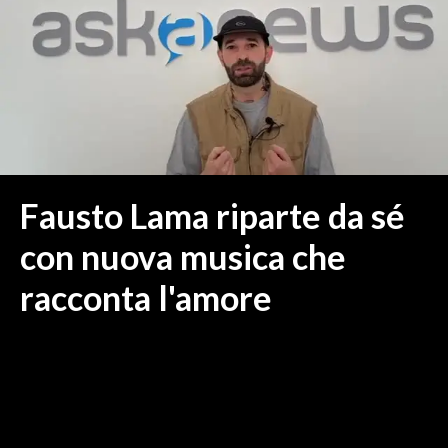
MEDIO CAMPIDANO
ORISTANO E PROVINCIA
SASSARI E PROVINCIA
GALLURA
NUORO E PROVINCIA
OGLIASTRA
AGENDA
Fausto Lama riparte da sé
CRONACA
con nuova musica che
ITALIA
racconta l'amore
MONDO
POLITICA
ECONOMIA
SERVIZI ALLE IMPRESE