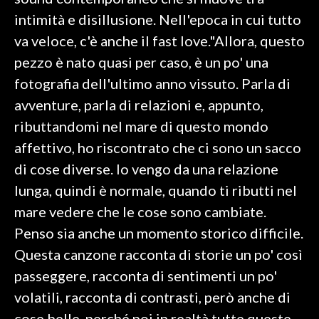
intimità e disillusione. Nell'epoca in cui tutto
SPETTACOLI
va veloce, c'è anche il fast love."Allora, questo
pezzo è nato quasi per caso, è un po' una
GOSSIP
fotografia dell'ultimo anno vissuto. Parla di
SALUTE
avventure, parla di relazioni e, appunto,
ributtandomi nel mare di questo mondo
SARDEGNA TURISMO
affettivo, ho riscontrato che ci sono un sacco
di cose diverse. Io vengo da una relazione
SARDI NEL MONDO
lunga, quindi è normale, quando ti ributti nel
NOTIZIE
mare vedere che le cose sono cambiate.
EVENTI
Penso sia anche un momento storico difficile.
#CARAUNIONE
Questa canzone racconta di storie un po' così
passeggere, racconta di sentimenti un po'
3 MINUTI CON
volatili, racconta di contrasti, però anche di
INSULARITÀ
cose belle, perché poi in realtà tutte queste