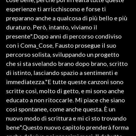
esperienze ti arricchiscono e forse ti
INFO AZIENDE
preparano anche a qualcosa di più bello e più
ABBONATI
duraturo. Però, intanto, viviamo il
ANNUNCI
presente".Dopo anni di percorso condiviso
NECROLOGI
con i Coma_Cose, Fausto prosegue il suo
PUBBLICITÀ
percorso solista, sviluppando un progetto
SPIAGGE
che si sta svelando brano dopo brano, scritto
STORE
di istinto, lasciando spazio a sentimenti e
immediatezza."E tutte queste canzoni sono
scritte così, molto di getto, e mi sono anche
educato a non ritoccarle. Mi piace che siano
così spontanee, come anche questa. È un
nuovo modo di scrittura e mi ci sto trovando
bene".Questo nuovo capitolo prenderà forma