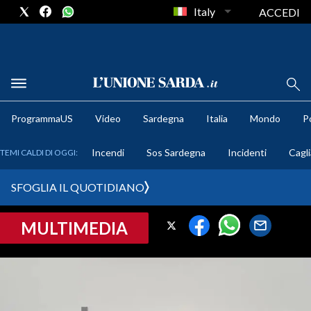
Italy
ACCEDI
METEO
ProgrammaUS
Video
Sardegna
Italia
Mondo
Po
COMUNI AL VOTO
Incendi
Sos Sardegna
Incidenti
Cagli
TEMI CALDI DI OGGI:
VIDEO
SFOGLIA IL QUOTIDIANO
FOTO
MULTIMEDIA
CRONACA SARDEGNA
CAGLIARI
PROVINCIA DI CAGLIARI
SULCIS IGLESIENTE