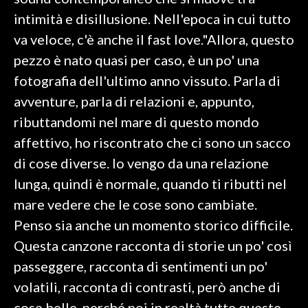
intimità e disillusione. Nell'epoca in cui tutto
SPETTACOLI
va veloce, c'è anche il fast love."Allora, questo
pezzo è nato quasi per caso, è un po' una
GOSSIP
fotografia dell'ultimo anno vissuto. Parla di
SALUTE
avventure, parla di relazioni e, appunto,
ributtandomi nel mare di questo mondo
SARDEGNA TURISMO
affettivo, ho riscontrato che ci sono un sacco
di cose diverse. Io vengo da una relazione
SARDI NEL MONDO
lunga, quindi è normale, quando ti ributti nel
NOTIZIE
mare vedere che le cose sono cambiate.
EVENTI
Penso sia anche un momento storico difficile.
#CARAUNIONE
Questa canzone racconta di storie un po' così
passeggere, racconta di sentimenti un po'
3 MINUTI CON
volatili, racconta di contrasti, però anche di
INSULARITÀ
cose belle, perché poi in realtà tutte queste