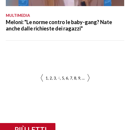
MULTIMEDIA
Meloni: "Le norme contro le baby-gang? Nate
anche dalle richieste dei ragazzi"
1
2
3
4
5
6
7
8
9
...
PIÙ LETTI