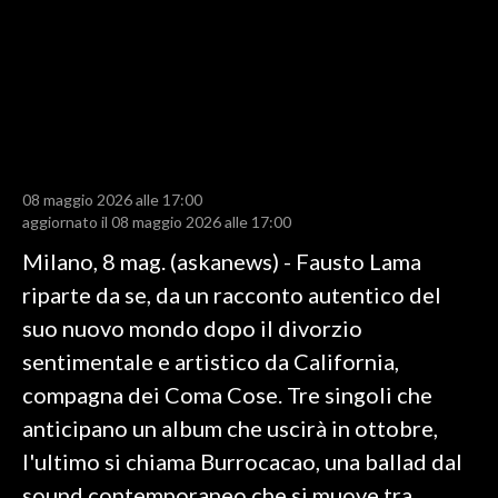
LAVORO
BANDI
SPORT IN SARDEGNA
SPORT
08 maggio 2026 alle 17:00
RISULTATI E CLASSIFICHE
aggiornato il 08 maggio 2026 alle 17:00
CALCIO
Milano, 8 mag. (askanews) - Fausto Lama
CALCIO REGIONALE
riparte da se, da un racconto autentico del
BASKET
suo nuovo mondo dopo il divorzio
VOLLEY
sentimentale e artistico da California,
MOTORI
compagna dei Coma Cose. Tre singoli che
TENNIS
anticipano un album che uscirà in ottobre,
ALTRI SPORT
l'ultimo si chiama Burrocacao, una ballad dal
sound contemporaneo che si muove tra
CULTURA