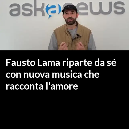
MEDIO CAMPIDANO
ORISTANO E PROVINCIA
SASSARI E PROVINCIA
GALLURA
NUORO E PROVINCIA
OGLIASTRA
AGENDA
Fausto Lama riparte da sé
CRONACA
con nuova musica che
ITALIA
racconta l'amore
MONDO
POLITICA
ECONOMIA
SERVIZI ALLE IMPRESE