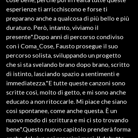
esperienze ti arricchiscono e forse ti
INFO AZIENDE
preparano anche a qualcosa di più bello e più
ABBONATI
duraturo. Però, intanto, viviamo il
ANNUNCI
presente".Dopo anni di percorso condiviso
NECROLOGI
con i Coma_Cose, Fausto prosegue il suo
PUBBLICITÀ
percorso solista, sviluppando un progetto
SPIAGGE
che si sta svelando brano dopo brano, scritto
STORE
di istinto, lasciando spazio a sentimenti e
immediatezza."E tutte queste canzoni sono
scritte così, molto di getto, e mi sono anche
educato a non ritoccarle. Mi piace che siano
così spontanee, come anche questa. È un
nuovo modo di scrittura e mi ci sto trovando
bene".Questo nuovo capitolo prenderà forma