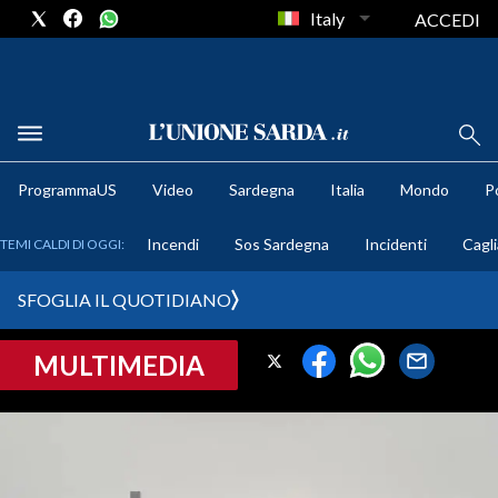
Italy
ACCEDI
METEO
ProgrammaUS
Video
Sardegna
Italia
Mondo
Po
COMUNI AL VOTO
Incendi
Sos Sardegna
Incidenti
Cagli
TEMI CALDI DI OGGI:
VIDEO
SFOGLIA IL QUOTIDIANO
FOTO
MULTIMEDIA
CRONACA SARDEGNA
CAGLIARI
PROVINCIA DI CAGLIARI
SULCIS IGLESIENTE