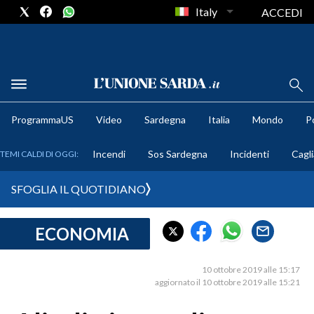
Italy
ACCEDI
METEO
ProgrammaUS
Video
Sardegna
Italia
Mondo
Po
COMUNI AL VOTO
Incendi
Sos Sardegna
Incidenti
Cagli
TEMI CALDI DI OGGI:
VIDEO
SFOGLIA IL QUOTIDIANO
FOTO
ECONOMIA
CRONACA SARDEGNA
CAGLIARI
10 ottobre 2019 alle 15:17
PROVINCIA DI CAGLIARI
aggiornato il 10 ottobre 2019 alle 15:21
SULCIS IGLESIENTE