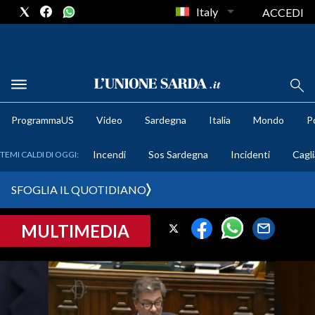
Italy
ACCEDI
METEO
ProgrammaUS
Video
Sardegna
Italia
Mondo
Po
COMUNI AL VOTO
Incendi
Sos Sardegna
Incidenti
Cagli
TEMI CALDI DI OGGI:
VIDEO
SFOGLIA IL QUOTIDIANO
FOTO
MULTIMEDIA
CRONACA SARDEGNA
CAGLIARI
PROVINCIA DI CAGLIARI
SULCIS IGLESIENTE