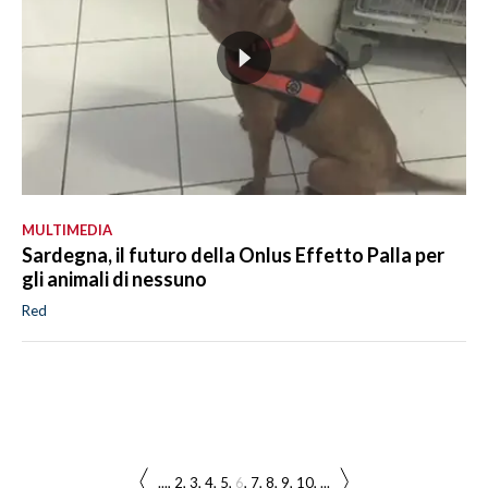
MULTIMEDIA
Sardegna, il futuro della Onlus Effetto Palla per
gli animali di nessuno
Red
...
2
3
4
5
6
7
8
9
10
...