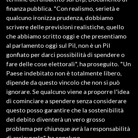
finanza pubblica. "Con realismo, serietà e
SPETTACOLI
qualcuno ironizza prudenza, dobbiamo
scrivere delle previsioni realistiche, quello
GOSSIP
che abbiamo scritto oggi e che presentiamo
SALUTE
al parlamento oggi sul Pil, non è un Pil
gonfiato per darci possibilità di spendere o
SARDEGNA TURISMO
fare delle cose elettorali", ha proseguito. "Un
Paese indebitato non è totalmente libero,
SARDI NEL MONDO
dipende da questo vincolo che non si può
NOTIZIE
ignorare. Se qualcuno viene a proporre l'idea
EVENTI
di cominciare a spendere senza considerare
#CARAUNIONE
questo posso garantire che la sostenibilità
del debito diventerà un vero grosso
3 MINUTI CON
problema per chiunque avrà la responsabilità
INSULARITÀ
di assicurarlo", ha concluso.