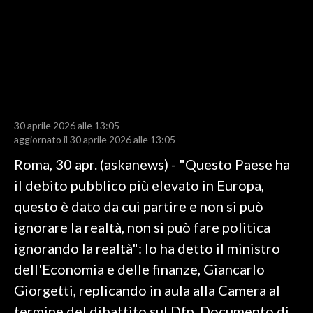
LAVORO
BANDI
SPORT IN SARDEGNA
SPORT
30 aprile 2026 alle 13:05
RISULTATI E CLASSIFICHE
aggiornato il 30 aprile 2026 alle 13:05
CALCIO
Roma, 30 apr. (askanews) - "Questo Paese ha
CALCIO REGIONALE
il debito pubblico più elevato in Europa,
BASKET
questo è dato da cui partire e non si può
VOLLEY
ignorare la realtà, non si può fare politica
MOTORI
ignorando la realtà": lo ha detto il ministro
TENNIS
dell'Economia e delle finanze, Giancarlo
ALTRI SPORT
Giorgetti, replicando in aula alla Camera al
termine del dibattito sul Dfp, Documento di
CULTURA