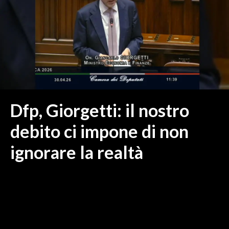
MEDIO CAMPIDANO
ORISTANO E PROVINCIA
SASSARI E PROVINCIA
GALLURA
NUORO E PROVINCIA
OGLIASTRA
AGENDA
Dfp, Giorgetti: il nostro
CRONACA
debito ci impone di non
ITALIA
ignorare la realtà
MONDO
POLITICA
ECONOMIA
SERVIZI ALLE IMPRESE