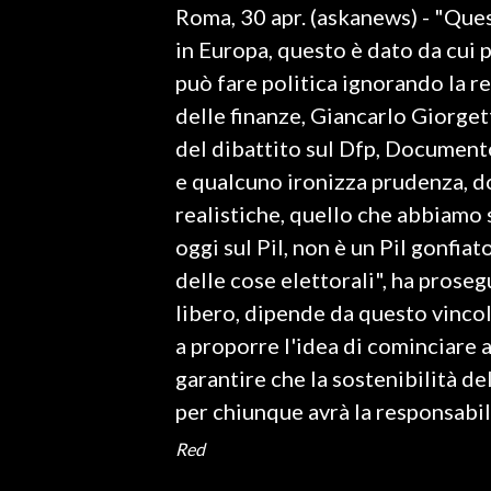
Roma, 30 apr. (askanews) - "Ques
LAVORO
in Europa, questo è dato da cui pa
BANDI
può fare politica ignorando la re
delle finanze, Giancarlo Giorgett
SPORT IN SARDEGNA
del dibattito sul Dfp, Documento
SPORT
e qualcuno ironizza prudenza, d
RISULTATI E CLASSIFICHE
realistiche, quello che abbiamo 
CALCIO
oggi sul Pil, non è un Pil gonfiat
CALCIO REGIONALE
delle cose elettorali", ha prose
BASKET
libero, dipende da questo vincol
VOLLEY
a proporre l'idea di cominciare
MOTORI
garantire che la sostenibilità d
TENNIS
per chiunque avrà la responsabili
ALTRI SPORT
Red
CULTURA