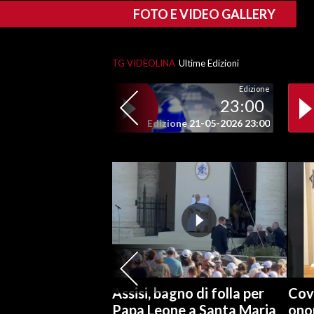
FOTO E VIDEO GALLERY
SPETTACOLI
TG VIDEOLINA
Ultime Edizioni
GOSSIP
Edizione
SALUTE
23:00
Edizione 21-05-2026 23:00
SARDEGNA TURISMO
SARDI NEL MONDO
NOTIZIE
EVENTI
#CARAUNIONE
3 MINUTI CON
Assisi, bagno di folla per
Covi
Papa Leone a Santa Maria
onor
INSULARITÀ