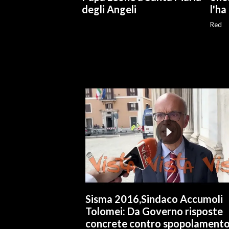
degli Angeli
l'ha
INFO AZIENDE
Red
ABBONATI
ANNUNCI
NECROLOGI
PUBBLICITÀ
SPIAGGE
STORE
Sisma 2016,Sindaco Accumoli
Tolomei: Da Governo risposte
concrete contro spopolament