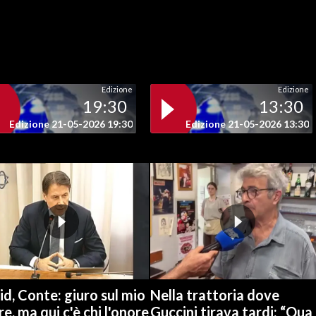
Edizione
Edizione
19:30
13:30
Edizione 21-05-2026 19:30
Edizione 21-05-2026 13:30
d, Conte: giuro sul mio
Nella trattoria dove
e, ma qui c'è chi l'onore
Guccini tirava tardi: “Qua