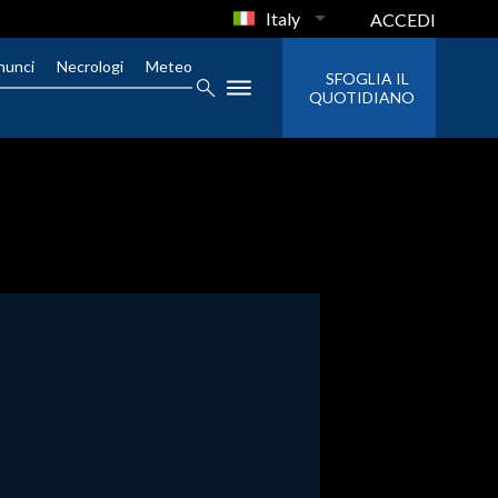
Italy
ACCEDI
nunci
Necrologi
Meteo
SFOGLIA IL
QUOTIDIANO