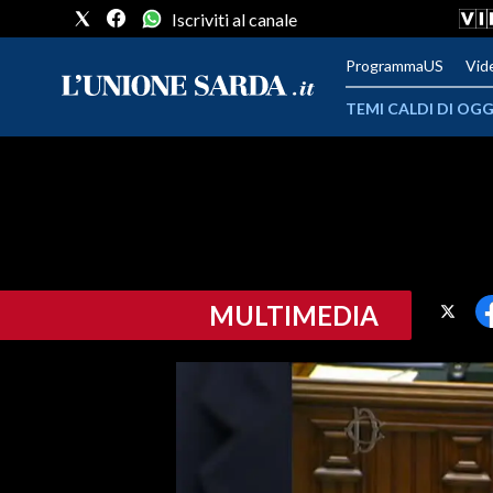
Iscriviti al canale
ProgrammaUS
Vid
TEMI CALDI DI OGG
METEO
COMUNI AL VOTO
VIDEO
MULTIMEDIA
FOTO
CRONACA SARDEGNA
CAGLIARI
PROVINCIA DI CAGLIARI
SULCIS IGLESIENTE