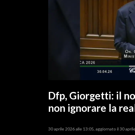
MEDIO CAMPIDANO
ORISTANO E PROVINCIA
SASSARI E PROVINCIA
GALLURA
NUORO E PROVINCIA
OGLIASTRA
AGENDA
CRONACA
ITALIA
MONDO
Dfp, Giorgetti: il n
non ignorare la rea
POLITICA
ECONOMIA
30 aprile 2026 alle 13:05
aggiornato il 30 april
SERVIZI ALLE IMPRESE