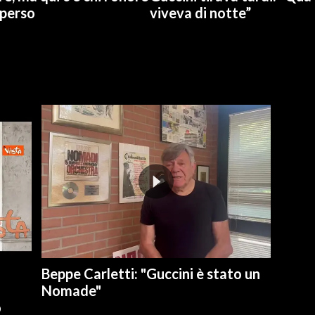
 perso
viveva di notte”
Beppe Carletti: "Guccini è stato un
Nomade"
o