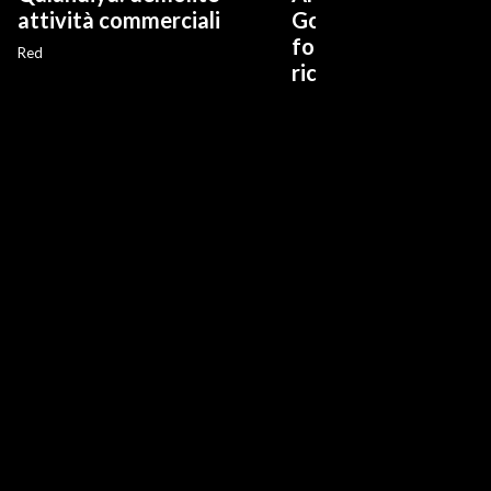
attività commerciali
Governo misure
fondamentali per la
Red
ricostruzione