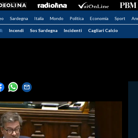
eo
Sardegna
Italia
Mondo
Politica
Economia
Sport
An
I:
Incendi
Sos Sardegna
Incidenti
Cagliari Calcio