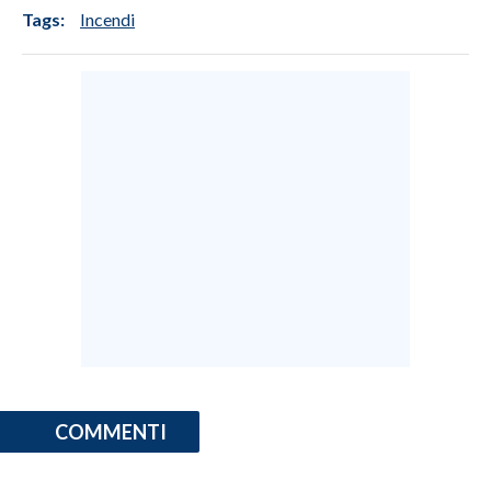
Tags:
Incendi
INFO AZIENDE
ABBONATI
ANNUNCI
NECROLOGI
PUBBLICITÀ
SPIAGGE
STORE
COMMENTI