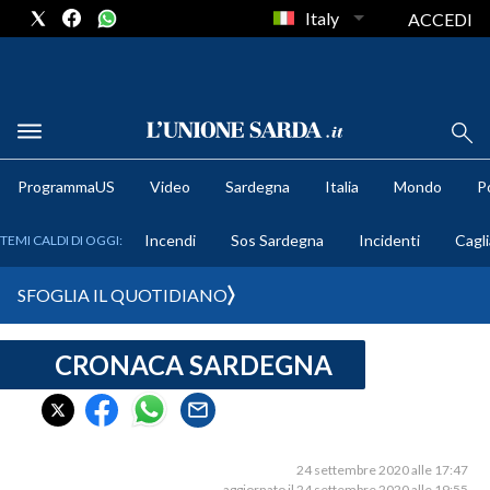
Italy
ACCEDI
METEO
ProgrammaUS
Video
Sardegna
Italia
Mondo
Po
COMUNI AL VOTO
Incendi
Sos Sardegna
Incidenti
Cagli
TEMI CALDI DI OGGI:
VIDEO
SFOGLIA IL QUOTIDIANO
FOTO
CRONACA SARDEGNA
CRONACA SARDEGNA
CAGLIARI
PROVINCIA DI CAGLIARI
SULCIS IGLESIENTE
24 settembre 2020 alle 17:47
aggiornato il 24 settembre 2020 alle 19:55