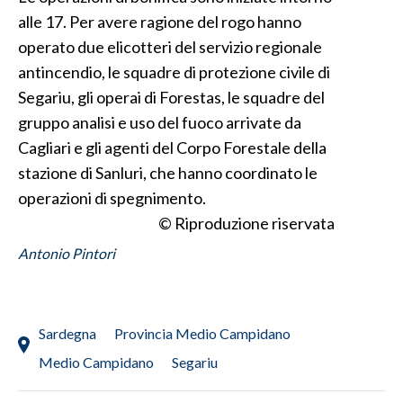
alle 17. Per avere ragione del rogo hanno
SPETTACOLI
operato due elicotteri del servizio regionale
antincendio, le squadre di protezione civile di
GOSSIP
Segariu, gli operai di Forestas, le squadre del
gruppo analisi e uso del fuoco arrivate da
SALUTE
Cagliari e gli agenti del Corpo Forestale della
SARDEGNA TURISMO
stazione di Sanluri, che hanno coordinato le
operazioni di spegnimento.
SARDI NEL MONDO
© Riproduzione riservata
NOTIZIE
Antonio Pintori
EVENTI
#CARAUNIONE
Sardegna
Provincia Medio Campidano
3 MINUTI CON
Medio Campidano
Segariu
INSULARITÀ