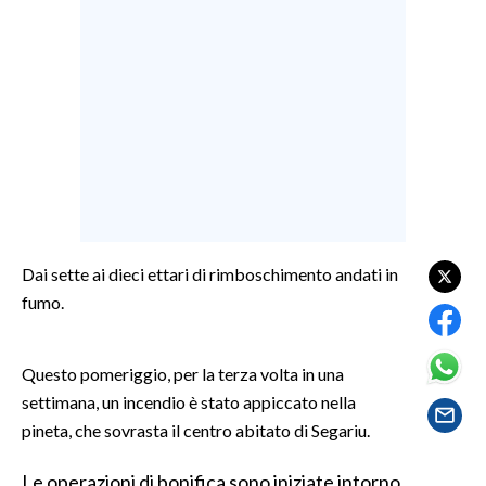
LAVORO
BANDI
SPORT IN SARDEGNA
SPORT
RISULTATI E CLASSIFICHE
CALCIO
CALCIO REGIONALE
Dai sette ai dieci ettari di rimboschimento andati in
BASKET
fumo.
VOLLEY
MOTORI
Questo pomeriggio, per la terza volta in una
TENNIS
settimana, un incendio è stato appiccato nella
pineta, che sovrasta il centro abitato di Segariu.
ALTRI SPORT
Le operazioni di bonifica sono iniziate intorno
CULTURA