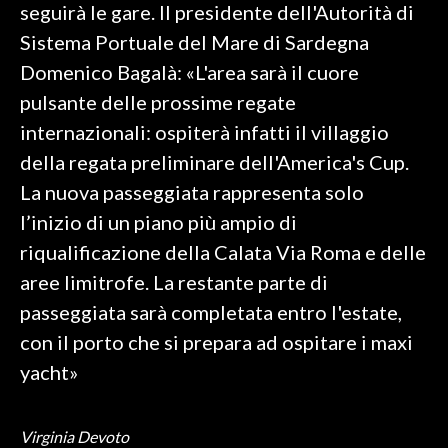
seguirà le gare. Il presidente dell'Autorità di
Sistema Portuale del Mare di Sardegna
SPETTACOLI
Domenico Bagalà: «L'area sarà il cuore
GOSSIP
pulsante delle prossime regate
internazionali: ospiterà infatti il villaggio
SALUTE
della regata preliminare dell'America's Cup.
SARDEGNA TURISMO
La nuova passeggiata rappresenta solo
l’inizio di un piano più ampio di
SARDI NEL MONDO
riqualificazione della Calata Via Roma e delle
NOTIZIE
aree limitrofe. La restante parte di
EVENTI
passeggiata sarà completata entro l'estate,
con il porto che si prepara ad ospitare i maxi
#CARAUNIONE
yacht»
3 MINUTI CON
Virginia Devoto
INSULARITÀ