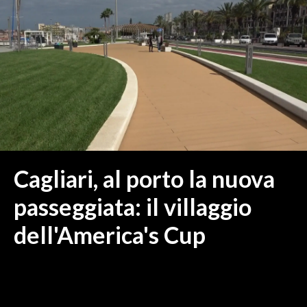
MEDIO CAMPIDANO
ORISTANO E PROVINCIA
SASSARI E PROVINCIA
GALLURA
NUORO E PROVINCIA
OGLIASTRA
AGENDA
CRONACA
Cagliari, al porto la nuova
ITALIA
passeggiata: il villaggio
MONDO
dell'America's Cup
POLITICA
ECONOMIA
SERVIZI ALLE IMPRESE