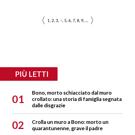
1
2
3
4
5
6
7
8
9
...
PIÙ LETTI
Bono, morto schiacciato dal muro
01
crollato: una storia di famiglia segnata
dalle disgrazie
02
Crolla un muro a Bono: morto un
quarantunenne, grave il padre