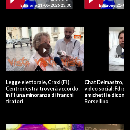
Edizione 21-05-2026 23:00
Edizione 21-05-
Legge elettorale, Craxi (FI):
Chat Delmastro, Co
Centrodestra troverà accordo,
video social: Fdi di
in FI una minoranza di franchi
amichetti e dicono di
tiratori
Borsellino