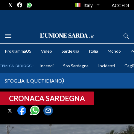
Italy
ACCEDI
METEO
ProgrammaUS
Video
Sardegna
Italia
Mondo
Po
COMUNI AL VOTO
Incendi
Sos Sardegna
Incidenti
Cagli
TEMI CALDI DI OGGI:
VIDEO
SFOGLIA IL QUOTIDIANO
FOTO
CRONACA SARDEGNA
CRONACA SARDEGNA
CAGLIARI
PROVINCIA DI CAGLIARI
SULCIS IGLESIENTE