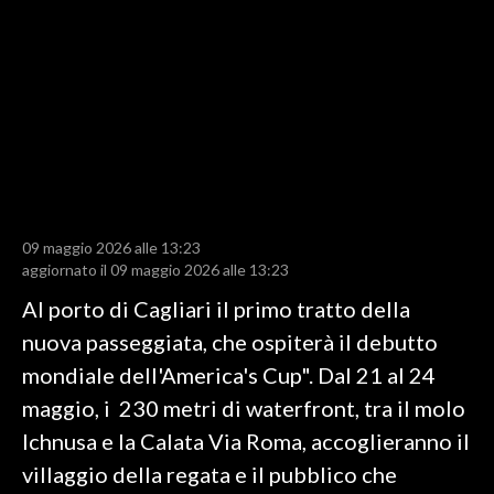
LAVORO
BANDI
SPORT IN SARDEGNA
SPORT
RISULTATI E CLASSIFICHE
CALCIO
09 maggio 2026 alle 13:23
aggiornato il 09 maggio 2026 alle 13:23
CALCIO REGIONALE
BASKET
Al porto di Cagliari il primo tratto della
VOLLEY
nuova passeggiata, che ospiterà il debutto
MOTORI
mondiale dell'America's Cup". Dal 21 al 24
TENNIS
maggio, i 230 metri di waterfront, tra il molo
ALTRI SPORT
Ichnusa e la Calata Via Roma, accoglieranno il
villaggio della regata e il pubblico che
CULTURA