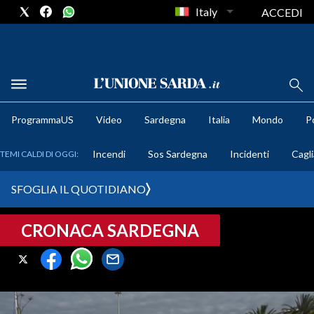
Italy
ACCEDI
METEO
ProgrammaUS
Video
Sardegna
Italia
Mondo
Po
COMUNI AL VOTO
Incendi
Sos Sardegna
Incidenti
Cagli
TEMI CALDI DI OGGI:
VIDEO
SFOGLIA IL QUOTIDIANO
FOTO
CRONACA SARDEGNA
CRONACA SARDEGNA
CAGLIARI
PROVINCIA DI CAGLIARI
SULCIS IGLESIENTE