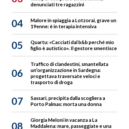
denunciati tre ragazzini
04
Malore in spiaggia a Lotzorai, grave un
19enne: è in terapia intensiva
05
Quartu: «Cacciati dal b&b perché mio
figlio è autistico». Il gestore smentisce
Traffico di clandestini, smantellata
06
un’organizzazione in Sardegna:
progettava traversate veloci e
trasporto di droga
07
Sassari, precipita dalla scogliera a
Porto Palmas: morta una donna
Giorgia Meloni in vacanza a La
08
Maddalena: mare, passeggiate e una