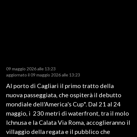
LAVORO
BANDI
SPORT IN SARDEGNA
SPORT
RISULTATI E CLASSIFICHE
CALCIO
09 maggio 2026 alle 13:23
aggiornato il 09 maggio 2026 alle 13:23
CALCIO REGIONALE
BASKET
Al porto di Cagliari il primo tratto della
VOLLEY
nuova passeggiata, che ospiterà il debutto
MOTORI
mondiale dell'America's Cup". Dal 21 al 24
TENNIS
maggio, i 230 metri di waterfront, tra il molo
ALTRI SPORT
Ichnusa e la Calata Via Roma, accoglieranno il
villaggio della regata e il pubblico che
CULTURA