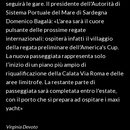
seguirà le gare. Il presidente dell'Autorità di
Sistema Portuale del Mare di Sardegna
SPETTACOLI
Domenico Bagalà: «L'area sarà il cuore
GOSSIP
pulsante delle prossime regate
internazionali: ospiterà infatti il villaggio
SALUTE
della regata preliminare dell'America's Cup.
SARDEGNA TURISMO
La nuova passeggiata rappresenta solo
l’inizio di un piano più ampio di
SARDI NEL MONDO
riqualificazione della Calata Via Roma e delle
NOTIZIE
aree limitrofe. La restante parte di
EVENTI
passeggiata sarà completata entro l'estate,
con il porto che si prepara ad ospitare i maxi
#CARAUNIONE
yacht»
3 MINUTI CON
Virginia Devoto
INSULARITÀ