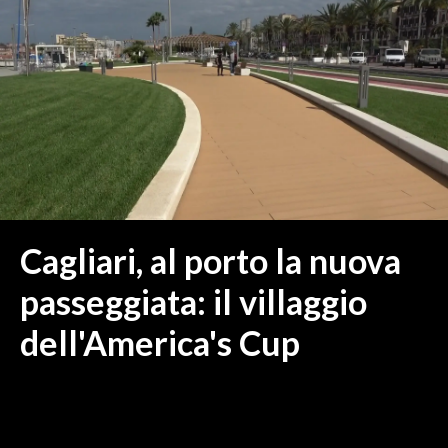
MEDIO CAMPIDANO
ORISTANO E PROVINCIA
SASSARI E PROVINCIA
GALLURA
NUORO E PROVINCIA
OGLIASTRA
AGENDA
CRONACA
Cagliari, al porto la nuova
ITALIA
passeggiata: il villaggio
MONDO
dell'America's Cup
POLITICA
ECONOMIA
SERVIZI ALLE IMPRESE