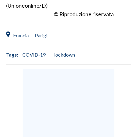
(Unioneonline/D)
© Riproduzione riservata
SPETTACOLI
GOSSIP
Francia
Parigi
SALUTE
Tags:
COVID-19
lockdown
SARDEGNA TURISMO
SARDI NEL MONDO
NOTIZIE
EVENTI
#CARAUNIONE
3 MINUTI CON
INSULARITÀ