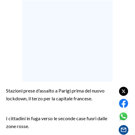
LAVORO
BANDI
SPORT IN SARDEGNA
SPORT
RISULTATI E CLASSIFICHE
CALCIO
CALCIO REGIONALE
BASKET
Stazioni prese d'assalto a Parigi prima del nuovo
VOLLEY
lockdown, il terzo per la capitale francese.
MOTORI
TENNIS
I cittadini in fuga verso le seconde case fuori dalle
ALTRI SPORT
zone rosse.
CULTURA