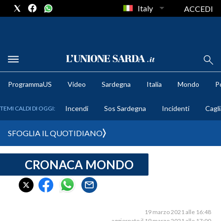
Italy
ACCEDI
METEO
ProgrammaUS
Video
Sardegna
Italia
Mondo
Po
COMUNI AL VOTO
Incendi
Sos Sardegna
Incidenti
Cagli
TEMI CALDI DI OGGI:
VIDEO
SFOGLIA IL QUOTIDIANO
FOTO
CRONACA MONDO
CRONACA SARDEGNA
CAGLIARI
PROVINCIA DI CAGLIARI
SULCIS IGLESIENTE
19 marzo 2021 alle 16:48
aggiornato il 19 marzo 2021 alle 17:00