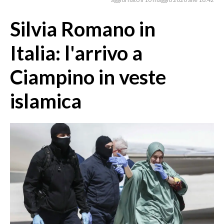
MEDIO CAMPIDANO
ORISTANO E PROVINCIA
Silvia Romano in
SASSARI E PROVINCIA
Italia: l'arrivo a
GALLURA
NUORO E PROVINCIA
Ciampino in veste
OGLIASTRA
islamica
AGENDA
CRONACA
ITALIA
MONDO
POLITICA
ECONOMIA
SERVIZI ALLE IMPRESE