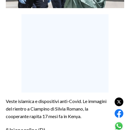
LAVORO
BANDI
SPORT IN SARDEGNA
SPORT
RISULTATI E CLASSIFICHE
CALCIO
CALCIO REGIONALE
BASKET
VOLLEY
MOTORI
Veste islamica e dispositivi anti-Covid. Le immagini
TENNIS
del rientro a Ciampino di Silvia Romano, la
ALTRI SPORT
cooperante rapita 17 mesi fa in Kenya.
CULTURA
(Unioneonline/D)