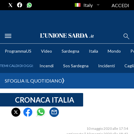
Italy
ACCEDI
METEO
ProgrammaUS
Video
Sardegna
Italia
Mondo
Po
COMUNI AL VOTO
Incendi
Sos Sardegna
Incidenti
Cagli
TEMI CALDI DI OGGI:
VIDEO
SFOGLIA IL QUOTIDIANO
FOTO
CRONACA ITALIA
CRONACA SARDEGNA
CAGLIARI
PROVINCIA DI CAGLIARI
SULCIS IGLESIENTE
10 maggio 2020 alle 17:54
aggiornato il 10 maggio 2020 alle 18:42