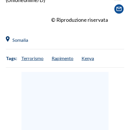
SPETTACOLI
© Riproduzione riservata
GOSSIP
Somalia
SALUTE
SARDEGNA TURISMO
Tags:
Terrorismo
Rapimento
Kenya
SARDI NEL MONDO
NOTIZIE
EVENTI
#CARAUNIONE
3 MINUTI CON
INSULARITÀ