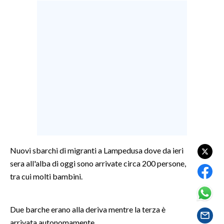
LAVORO
BANDI
SPORT IN SARDEGNA
SPORT
RISULTATI E CLASSIFICHE
CALCIO
CALCIO REGIONALE
BASKET
Nuovi sbarchi di migranti a Lampedusa dove da ieri
VOLLEY
sera all'alba di oggi sono arrivate circa 200 persone,
MOTORI
tra cui molti bambini.
TENNIS
ALTRI SPORT
Due barche erano alla deriva mentre la terza è
arrivata autonomamente.
CULTURA