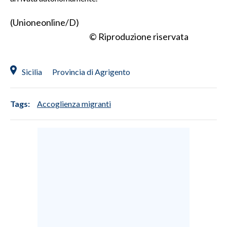
(Unioneonline/D)
SPETTACOLI
© Riproduzione riservata
GOSSIP
SALUTE
Sicilia
Provincia di Agrigento
SARDEGNA TURISMO
Tags:
Accoglienza migranti
SARDI NEL MONDO
NOTIZIE
EVENTI
#CARAUNIONE
3 MINUTI CON
INSULARITÀ