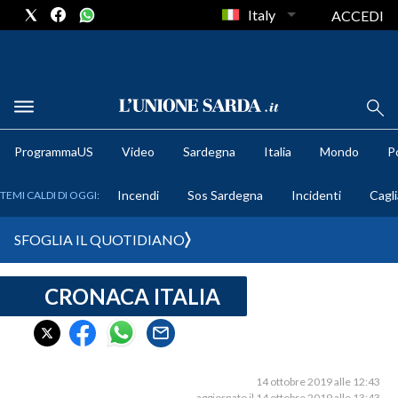
Italy
ACCEDI
METEO
ProgrammaUS
Video
Sardegna
Italia
Mondo
Po
COMUNI AL VOTO
Incendi
Sos Sardegna
Incidenti
Cagli
TEMI CALDI DI OGGI:
VIDEO
SFOGLIA IL QUOTIDIANO
FOTO
CRONACA ITALIA
CRONACA SARDEGNA
CAGLIARI
PROVINCIA DI CAGLIARI
SULCIS IGLESIENTE
14 ottobre 2019 alle 12:43
aggiornato il 14 ottobre 2019 alle 13:43