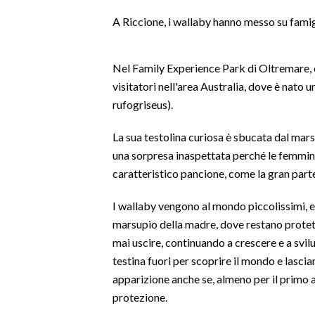
LAVORO
A Riccione, i wallaby hanno messo su famig
BANDI
Nel Family Experience Park di Oltremare, che
SPORT IN SARDEGNA
visitatori nell'area Australia, dove è nato
rufogriseus).
SPORT
RISULTATI E CLASSIFICHE
La sua testolina curiosa è sbucata dal ma
CALCIO
una sorpresa inaspettata perché le femmin
CALCIO REGIONALE
caratteristico pancione, come la gran part
BASKET
I wallaby vengono al mondo piccolissimi, e,
VOLLEY
marsupio della madre, dove restano protett
MOTORI
mai uscire, continuando a crescere e a svil
TENNIS
testina fuori per scoprire il mondo e lasci
ALTRI SPORT
apparizione anche se, almeno per il primo an
protezione.
CULTURA