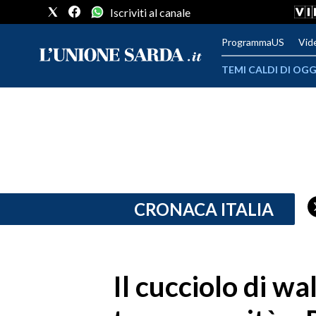
Iscriviti al canale
ProgrammaUS
Vid
TEMI CALDI DI OGG
METEO
COMUNI AL VOTO
VIDEO
FOTO
CRONACA ITALIA
CRONACA SARDEGNA
CAGLIARI
Il cucciolo di w
PROVINCIA DI CAGLIARI
SULCIS IGLESIENTE