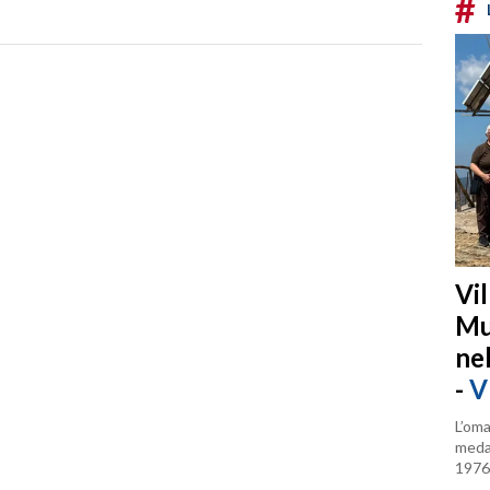
#
Vi
Mu
ne
-
V
L’oma
medag
1976