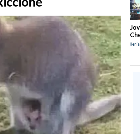
Riccione
Jov
Che
Ileni