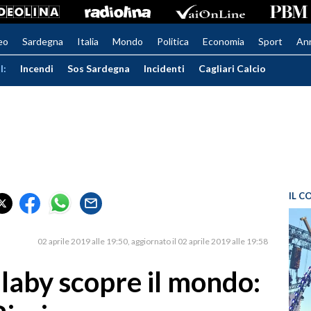
eo
Sardegna
Italia
Mondo
Politica
Economia
Sport
An
I:
Incendi
Sos Sardegna
Incidenti
Cagliari Calcio
IL C
02 aprile 2019 alle 19:50
aggiornato il 02 aprile 2019 alle 19:58
allaby scopre il mondo: