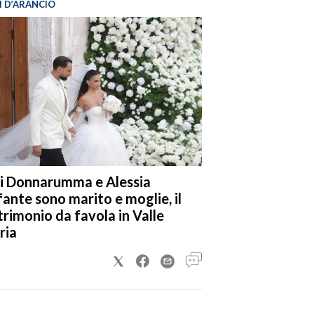
I D’ARANCIO
i Donnarumma e Alessia
fante sono marito e moglie, il
rimonio da favola in Valle
ria