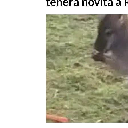
tenera novità a 
MEDIO CAMPIDANO
ORISTANO E PROVINCIA
SASSARI E PROVINCIA
GALLURA
NUORO E PROVINCIA
OGLIASTRA
AGENDA
CRONACA
ITALIA
MONDO
POLITICA
ECONOMIA
SERVIZI ALLE IMPRESE