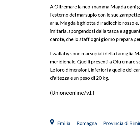
A Oltremare la neo-mamma Magda ogni gio
SPETTACOLI
l'esterno del marsupio con le sue zampette 
aria. Magda è ghiotta di radicchio rosso e, 
GOSSIP
imitarla, sporgendosi dalla tasca e aggua
carote, che lo staff ogni giorno prepara per
SALUTE
I wallaby sono marsupiali della famiglia M
SARDEGNA TURISMO
meridionale. Quelli presenti a Oltremare so
Le loro dimensioni, inferiori a quelle dei
SARDI NEL MONDO
d'altezza e un peso di 20 kg.
NOTIZIE
(Unioneonline/v.l.)
EVENTI
#CARAUNIONE
Emilia
Romagna
Provincia di Rimi
3 MINUTI CON
INSULARITÀ