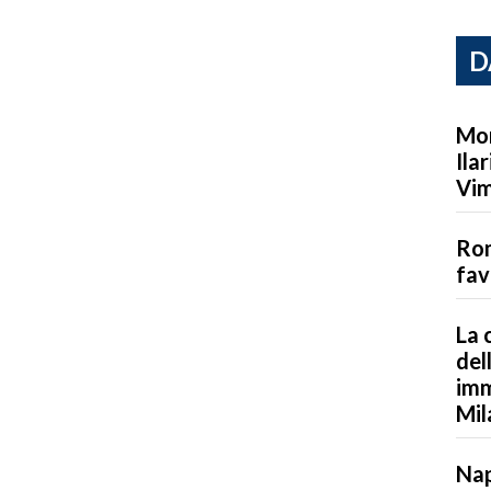
D
Mor
Ila
Vim
Rom
fav
La 
del
imm
Mil
Nap