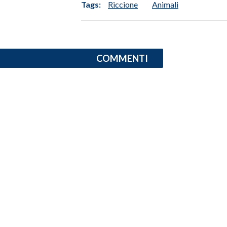
Tags:
Riccione
Animali
INFO AZIENDE
ABBONATI
ANNUNCI
COMMENTI
NECROLOGI
PUBBLICITÀ
SPIAGGE
STORE