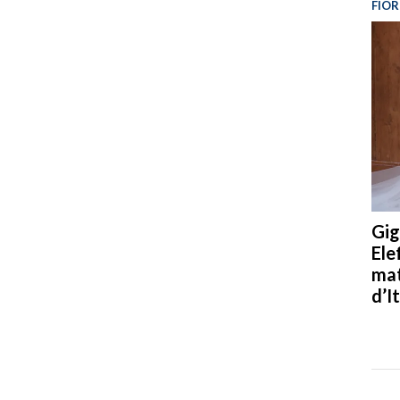
FIOR
Gig
Ele
mat
d’It