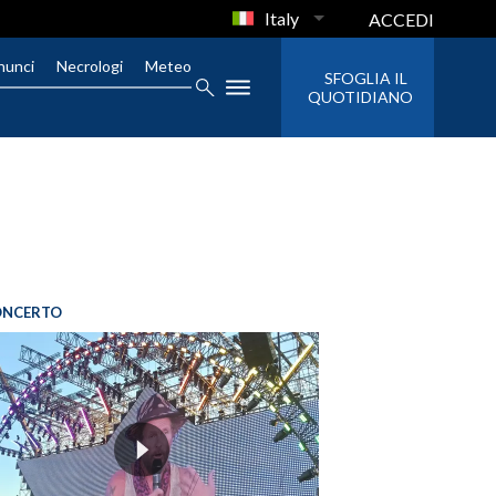
Italy
ACCEDI
nunci
Necrologi
Meteo
SFOGLIA IL
QUOTIDIANO
ONCERTO