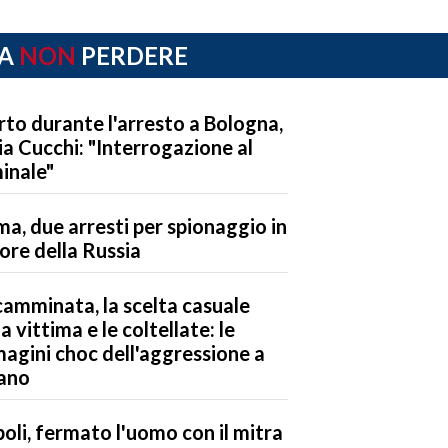
A
NON
PERDERE
to durante l'arresto a Bologna,
ria Cucchi: "Interrogazione al
inale"
a, due arresti per spionaggio in
ore della Russia
camminata, la scelta casuale
la vittima e le coltellate: le
agini choc dell'aggressione a
ano
oli, fermato l'uomo con il mitra