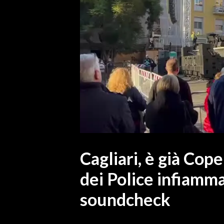
MEDIO CAMPIDANO
ORISTANO E PROVINCIA
SASSARI E PROVINCIA
GALLURA
NUORO E PROVINCIA
OGLIASTRA
AGENDA
CRONACA
ITALIA
MONDO
Cagliari, è già Cope
dei Police infiamma
POLITICA
soundcheck
ECONOMIA
SERVIZI ALLE IMPRESE