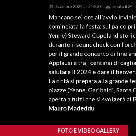
31 dicembre 2024 alle 16:29
aggiornato il 24 
LAVORO
Mancano sei ore all’avvio invial
BANDI
cominciata la festa: sul palco p
SPORT IN SARDEGNA
Yenne) Steward Copeland storico
durante il soundcheck con l’orc
SPORT
per il grande concerto di fine a
RISULTATI E CLASSIFICHE
Applausi e tra i centinai di cagli
CALCIO
salutare il 2024 e dare il benve
CALCIO REGIONALE
La città si prepara alla grande fe
BASKET
piazze (Yenne, Garibaldi, Santa 
VOLLEY
aperta a tutti che si svolgerà al 
MOTORI
Mauro Madeddu
TENNIS
ALTRI SPORT
FOTO E VIDEO GALLERY
CULTURA