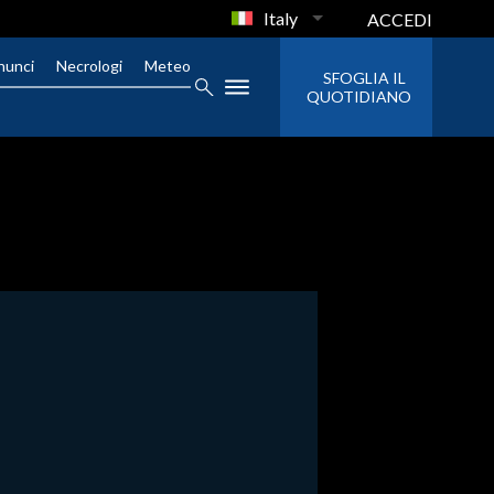
Italy
ACCEDI
nunci
Necrologi
Meteo
SFOGLIA IL
QUOTIDIANO