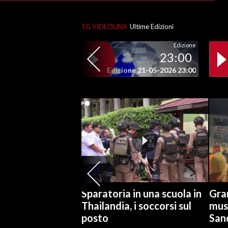
SPETTACOLI
TG VIDEOLINA
Ultime Edizioni
Edizione
GOSSIP
23:00
Edizione 21-05-2026 23:00
SALUTE
SARDEGNA TURISMO
SARDI NEL MONDO
NOTIZIE
EVENTI
#CARAUNIONE
Sparatoria in una scuola in
Gran
3 MINUTI CON
Thailandia, i soccorsi sul
mus
posto
San
INSULARITÀ