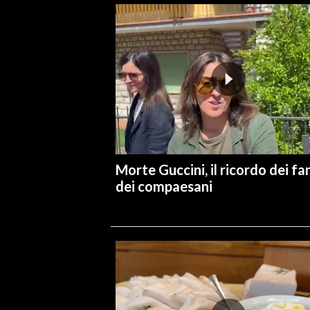
Morte Guccini, il ricordo dei fa
dei compaesani