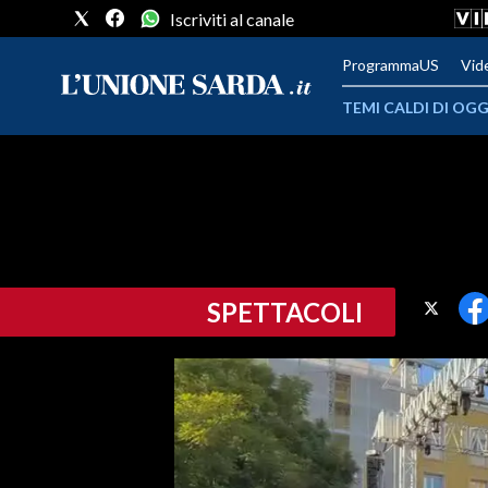
Iscriviti al canale
ProgrammaUS
Vid
TEMI CALDI DI OGG
METEO
COMUNI AL VOTO
VIDEO
SPETTACOLI
FOTO
CRONACA SARDEGNA
CAGLIARI
PROVINCIA DI CAGLIARI
SULCIS IGLESIENTE