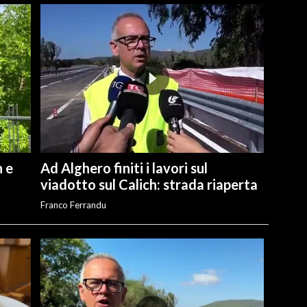
n e
Ad Alghero finiti i lavori sul
viadotto sul Calich: strada riaperta
Franco Ferrandu