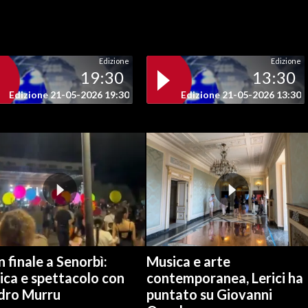
Edizione
Edizione
19:30
13:30
Edizione 21-05-2026 19:30
Edizione 21-05-2026 13:30
 finale a Senorbì:
Musica e arte
ica e spettacolo con
contemporanea, Lerici ha
dro Murru
puntato su Giovanni