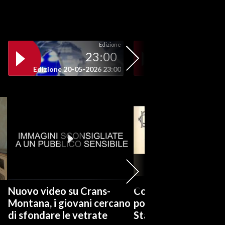
Edizione
23:00
19
Edizione 20-05-2026 23:00
Edizione 20-05-202
Nuovo video su Crans-
Covid, Conte: Mai u
Montana, i giovani cercano
poteri sostitutivi de
di sfondare le vetrate
Stato per scelta pol