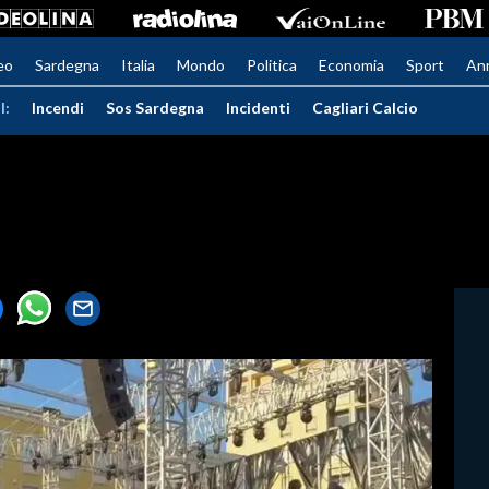
eo
Sardegna
Italia
Mondo
Politica
Economia
Sport
An
I:
Incendi
Sos Sardegna
Incidenti
Cagliari Calcio