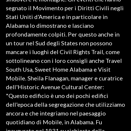
segnato il Movimento per i Diritti Civili negli
SPETTACOLI
Stati Uniti d'America e in particolare in
Alabama lo dimostrano e lasciano
GOSSIP
profondamente colpiti. Per questo anche in
SALUTE
un tour nel Sud degli States non possono
mancare i luoghi del Civil Rights Trail, come
SARDEGNA TURISMO
sottolineano con i loro consigli anche Travel
South Usa, Sweet Home Alabama e Visit
SARDI NEL MONDO
Mobile. Sheila Flanagan, manager e curatrice
NOTIZIE
dell'Historic Avenue Cultural Center:
EVENTI
"Questo edificio è uno dei pochi edifici
#CARAUNIONE
dell'epoca della segregazione che utilizziamo
ancora e che integriamo nel paesaggio
3 MINUTI CON
quotidiano di Mobile, in Alabama. Fu
INSULARITÀ
inaugurato nel 1931 su richiesta della