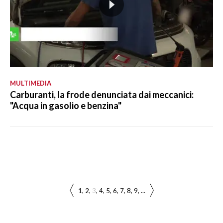
MULTIMEDIA
Carburanti, la frode denunciata dai meccanici:
"Acqua in gasolio e benzina"
1
2
3
4
5
6
7
8
9
...