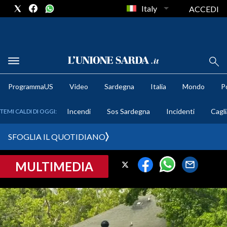
Italy
ACCEDI
METEO
ProgrammaUS
Video
Sardegna
Italia
Mondo
Po
COMUNI AL VOTO
Incendi
Sos Sardegna
Incidenti
Cagli
TEMI CALDI DI OGGI:
VIDEO
SFOGLIA IL QUOTIDIANO
FOTO
MULTIMEDIA
CRONACA SARDEGNA
CAGLIARI
PROVINCIA DI CAGLIARI
SULCIS IGLESIENTE