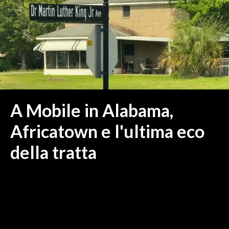
MEDIO CAMPIDANO
ORISTANO E PROVINCIA
SASSARI E PROVINCIA
GALLURA
NUORO E PROVINCIA
OGLIASTRA
AGENDA
A Mobile in Alabama,
CRONACA
Africatown e l'ultima eco
ITALIA
della tratta
MONDO
POLITICA
ECONOMIA
SERVIZI ALLE IMPRESE