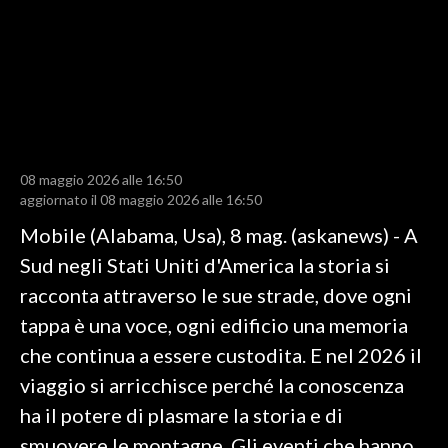
LAVORO
BANDI
SPORT IN SARDEGNA
SPORT
08 maggio 2026 alle 16:50
RISULTATI E CLASSIFICHE
aggiornato il 08 maggio 2026 alle 16:50
CALCIO
Mobile (Alabama, Usa), 8 mag. (askanews) - A
CALCIO REGIONALE
Sud negli Stati Uniti d'America la storia si
BASKET
racconta attraverso le sue strade, dove ogni
VOLLEY
tappa è una voce, ogni edificio una memoria
MOTORI
che continua a essere custodita. E nel 2026 il
TENNIS
viaggio si arricchisce perché la conoscenza
ALTRI SPORT
ha il potere di plasmare la storia e di
smuovere le montagne. Gli eventi che hanno
CULTURA