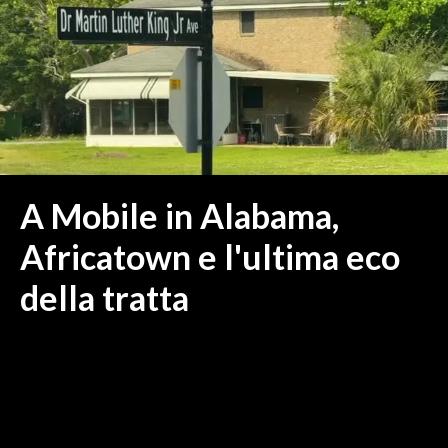
MEDIO CAMPIDANO
ORISTANO E PROVINCIA
SASSARI E PROVINCIA
GALLURA
NUORO E PROVINCIA
OGLIASTRA
AGENDA
A Mobile in Alabama,
CRONACA
Africatown e l'ultima eco
ITALIA
della tratta
MONDO
POLITICA
ECONOMIA
SERVIZI ALLE IMPRESE