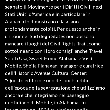
segnato il Movimento per i Diritti Civili negli
SPETTACOLI
Stati Uniti d'America e in particolare in
Alabama lo dimostrano e lasciano
GOSSIP
profondamente colpiti. Per questo anche in
SALUTE
un tour nel Sud degli States non possono
mancare i luoghi del Civil Rights Trail, come
SARDEGNA TURISMO
sottolineano con i loro consigli anche Travel
South Usa, Sweet Home Alabama e Visit
SARDI NEL MONDO
Mobile. Sheila Flanagan, manager e curatrice
NOTIZIE
dell'Historic Avenue Cultural Center:
EVENTI
"Questo edificio è uno dei pochi edifici
#CARAUNIONE
dell'epoca della segregazione che utilizziamo
ancora e che integriamo nel paesaggio
3 MINUTI CON
quotidiano di Mobile, in Alabama. Fu
INSULARITÀ
inaugurato nel 1931 su richiesta della