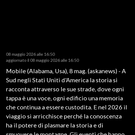
LAVORO
BANDI
SPORT IN SARDEGNA
SPORT
08 maggio 2026 alle 16:50
RISULTATI E CLASSIFICHE
aggiornato il 08 maggio 2026 alle 16:50
CALCIO
Mobile (Alabama, Usa), 8 mag. (askanews) - A
CALCIO REGIONALE
Sud negli Stati Uniti d'America la storia si
BASKET
racconta attraverso le sue strade, dove ogni
VOLLEY
tappa è una voce, ogni edificio una memoria
MOTORI
che continua a essere custodita. E nel 2026 il
TENNIS
viaggio si arricchisce perché la conoscenza
ALTRI SPORT
ha il potere di plasmare la storia e di
smuovere le montagne. Gli eventi che hanno
CULTURA