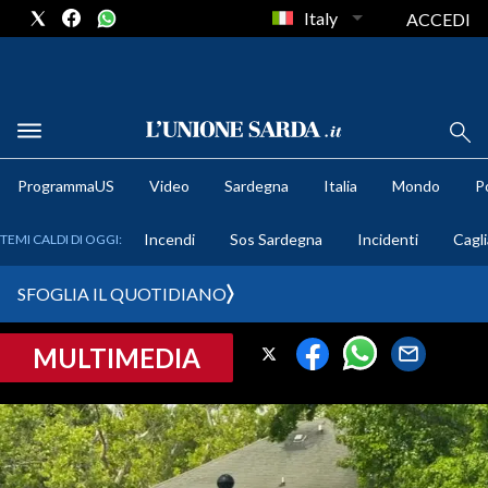
Italy
ACCEDI
METEO
ProgrammaUS
Video
Sardegna
Italia
Mondo
Po
COMUNI AL VOTO
Incendi
Sos Sardegna
Incidenti
Cagli
TEMI CALDI DI OGGI:
VIDEO
SFOGLIA IL QUOTIDIANO
FOTO
MULTIMEDIA
CRONACA SARDEGNA
CAGLIARI
PROVINCIA DI CAGLIARI
SULCIS IGLESIENTE