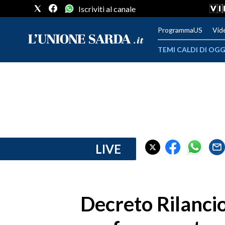
Iscriviti al canale
ProgrammaUS
Vid
TEMI CALDI DI OGG
METEO
COMUNI AL VOTO
VIDEO
FOTO
LIVE
CRONACA SARDEGNA
CAGLIARI
Decreto Rilancio
PROVINCIA DI CAGLIARI
SULCIS IGLESIENTE