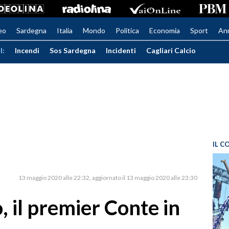
eo
Sardegna
Italia
Mondo
Politica
Economia
Sport
An
I:
Incendi
Sos Sardegna
Incidenti
Cagliari Calcio
IL C
13 maggio 2020 alle 22:32
aggiornato il 13 maggio 2020 alle 23:30
, il premier Conte in