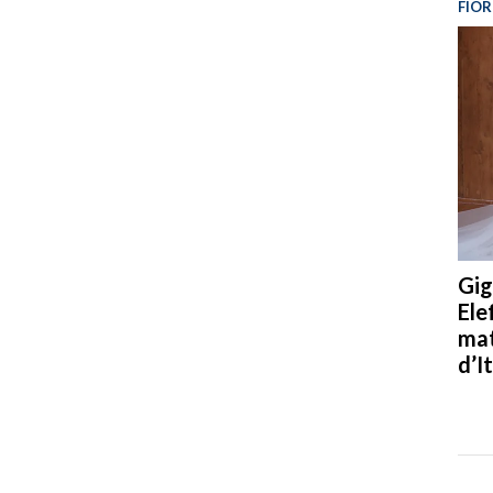
FIOR
Gig
Ele
mat
d’It