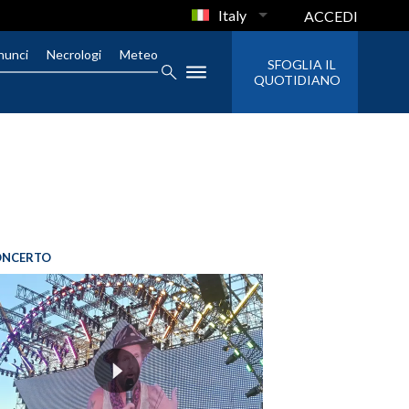
Italy
ACCEDI
nunci
Necrologi
Meteo
SFOGLIA IL
QUOTIDIANO
ONCERTO