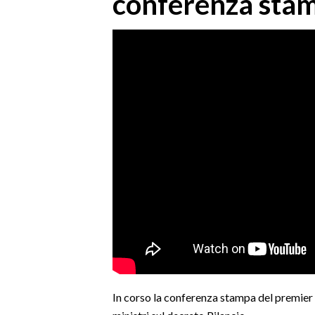
conferenza sta
MEDIO CAMPIDANO
ORISTANO E PROVINCIA
SASSARI E PROVINCIA
GALLURA
NUORO E PROVINCIA
OGLIASTRA
AGENDA
CRONACA
ITALIA
MONDO
POLITICA
ECONOMIA
In corso la conferenza stampa del premier
SERVIZI ALLE IMPRESE