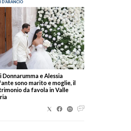
I D’ARANCIO
i Donnarumma e Alessia
fante sono marito e moglie, il
rimonio da favola in Valle
ria