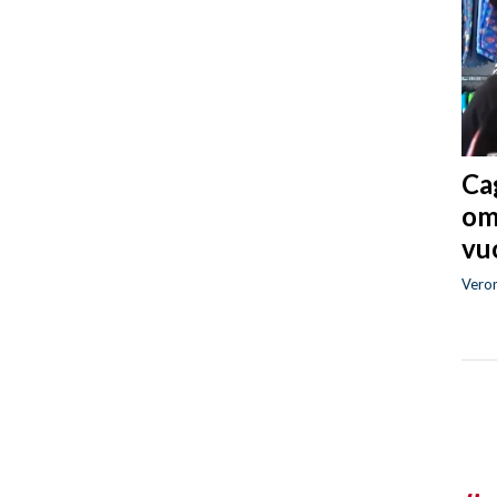
Cag
om
vuo
Vero