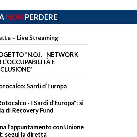
A
NON
PERDERE
ette – Live Streaming
OGETTO “N.O.I. - NETWORK
 L’OCCUPABILITÀ E
NCLUSIONE”
Rotocalco: Sardi d’Europa
 Rotocalco - I Sardi d'Europa": si
la di Recovery Fund
na l'appuntamento con Unione
t: segui la diretta