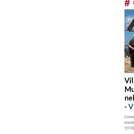
#
Vi
Mu
ne
-
V
L’oma
medag
1976