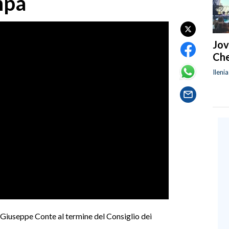
mpa
Jov
Che
Ileni
 Giuseppe Conte al termine del Consiglio dei