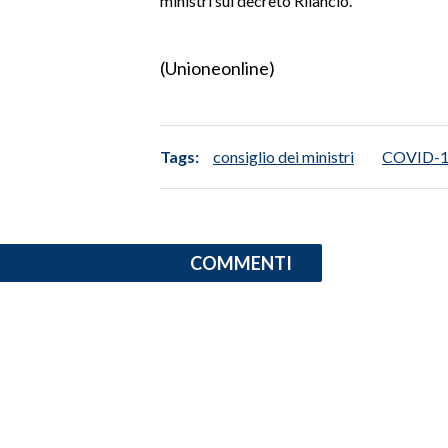
ministri sul decreto Rilancio.
LAVORO
BANDI
(Unioneonline)
SPORT IN SARDEGNA
SPORT
Tags:
consiglio dei ministri
COVID-
RISULTATI E CLASSIFICHE
CALCIO
CALCIO REGIONALE
COMMENTI
BASKET
VOLLEY
MOTORI
TENNIS
ALTRI SPORT
CULTURA