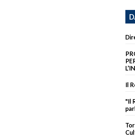
D
Dir
PR
PER
L’I
Il 
"Il
par
Tor
Cul