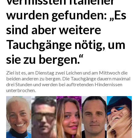
vermissten Italiener
wurden gefunden: „Es
CRONACA
ITALIA
sind aber weitere
MONDO
Tauchgänge nötig, um
POLITICA
sie zu bergen.“
ECONOMIA
Ziel ist es, am Dienstag zwei Leichen und am Mittwoch die
SERVIZI ALLE IMPRESE
beiden anderen zu bergen. Die Tauchgänge dauern maximal
drei Stunden und werden bei auftretenden Hindernissen
LAVORO
unterbrochen.
BANDI
SPORT IN SARDEGNA
SPORT
RISULTATI E CLASSIFICHE