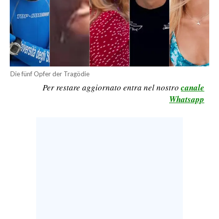
CALCIO
CALCIO REGIONALE
BASKET
VOLLEY
MOTORI
Die fünf Opfer der Tragödie
TENNIS
Per restare aggiornato entra nel nostro
canale
Whatsapp
ALTRI SPORT
CULTURA
SPETTACOLI
GOSSIP
SARDI NEL MONDO
NOTIZIE