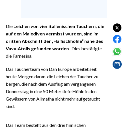
EVENTI
#CARAUNIONE
Die
Leichen von vier italienischen Tauchern, die
INSULARITÀ
auf den Malediven vermisst wurden, sind im
dritten Abschnitt der „Haifischhöhle“ nahe des
FOTO
Vavu-Atolls gefunden worden
. Dies bestätigte
die Farnesina.
VIDEO
Das Taucherteam von Dan Europe arbeitet seit
INFO AZIENDE
heute Morgen daran, die Leichen der Taucher zu
ABBONATI
bergen, die nach dem Ausflug am vergangenen
ANNUNCI
Donnerstag in eine 50 Meter tiefe Höhle in den
NECROLOGI
Gewässern von Alimatha nicht mehr aufgetaucht
sind.
PUBBLICITÀ
SPIAGGE
STORE
Das Team besteht aus den drei finnischen