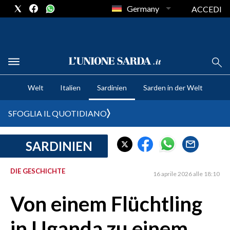
Germany
ACCEDI
CRONACA SARDEGNA
Welt
Italien
Sardinien
Sarden in der Welt
CAGLIARI
PROVINCIA DI CAGLIARI
SFOGLIA IL QUOTIDIANO
SULCIS IGLESIENTE
MEDIO CAMPIDANO
SARDINIEN
ORISTANO E PROVINCIA
SASSARI E PROVINCIA
DIE GESCHICHTE
16 aprile 2026 alle 18:10
GALLURA
Von einem Flüchtling
NUORO E PROVINCIA
OGLIASTRA
in Uganda zu einem
AGENDA