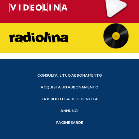
CONSULTA IL TUO ABBONAMENTO
ACQUISTA UN ABBONAMENTO
LA BIBLIOTECA DELL'IDENTITÀ
ANNUNCI
PAGINE SARDE