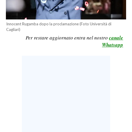
CALCIO
CALCIO REGIONALE
Innocent Rugamba dopo la proclamazione (Foto Università di
BASKET
Cagliari)
VOLLEY
Per restare aggiornato entra nel nostro
canale
MOTORI
Whatsapp
TENNIS
ALTRI SPORT
CULTURA
SPETTACOLI
GOSSIP
SARDI NEL MONDO
NOTIZIE