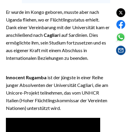
EVENTI
Er wurde im Kongo geboren, musste aber nach
#CARAUNIONE
Uganda fliehen, wo er Flüchtlingsstatus erhielt.
Dank einer Vereinbarung mit der Universität kam er
INSULARITÀ
anschließend nach
Cagliari
auf Sardinien. Dies
ermöglichte ihm, sein Studium fortzusetzen und es
FOTO
aus eigener Kraft mit einem Abschluss in
Internationalen Beziehungen zu beenden.
VIDEO
INFO AZIENDE
Innocent Rugamba
ist der jüngste in einer Reihe
ABBONATI
junger Absolventen der Universität Cagliari, die am
Unicore-Projekt teilnehmen, das vom UNHCR
ANNUNCI
Italien (Hoher Flüchtlingskommissar der Vereinten
NECROLOGI
Nationen) unterstützt wird.
PUBBLICITÀ
SPIAGGE
STORE