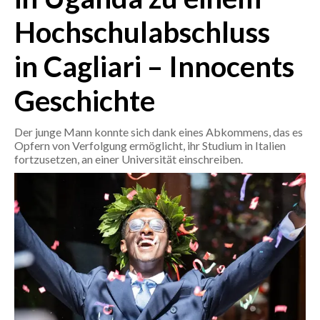
Hochschulabschluss
CRONACA
ITALIA
in Cagliari – Innocents
MONDO
Geschichte
POLITICA
Der junge Mann konnte sich dank eines Abkommens, das es
Opfern von Verfolgung ermöglicht, ihr Studium in Italien
ECONOMIA
fortzusetzen, an einer Universität einschreiben.
SERVIZI ALLE IMPRESE
LAVORO
BANDI
SPORT IN SARDEGNA
SPORT
RISULTATI E CLASSIFICHE