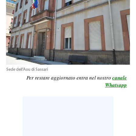
CALCIO
CALCIO REGIONALE
BASKET
VOLLEY
MOTORI
TENNIS
ALTRI SPORT
Sede dell'Aou di Sassari
CULTURA
Per restare aggiornato entra nel nostro
canale
Whatsapp
SPETTACOLI
GOSSIP
SARDI NEL MONDO
NOTIZIE