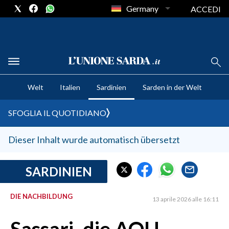
Germany
ACCEDI
CRONACA SARDEGNA
Welt
Italien
Sardinien
Sarden in der Welt
CAGLIARI
PROVINCIA DI CAGLIARI
SFOGLIA IL QUOTIDIANO
SULCIS IGLESIENTE
MEDIO CAMPIDANO
Dieser Inhalt wurde automatisch übersetzt
ORISTANO E PROVINCIA
SASSARI E PROVINCIA
SARDINIEN
GALLURA
DIE NACHBILDUNG
NUORO E PROVINCIA
13 aprile 2026 alle 16:11
OGLIASTRA
AGENDA