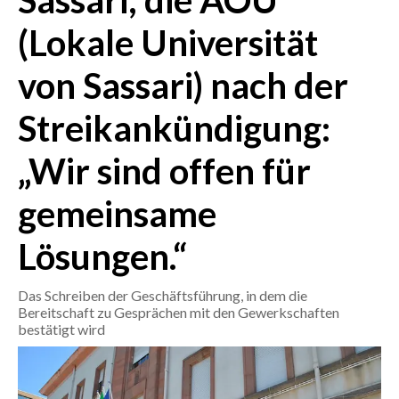
Sassari, die AOU
(Lokale Universität
CRONACA
ITALIA
von Sassari) nach der
MONDO
Streikankündigung:
POLITICA
„Wir sind offen für
ECONOMIA
gemeinsame
SERVIZI ALLE IMPRESE
Lösungen.“
LAVORO
BANDI
Das Schreiben der Geschäftsführung, in dem die
Bereitschaft zu Gesprächen mit den Gewerkschaften
SPORT IN SARDEGNA
bestätigt wird
SPORT
RISULTATI E CLASSIFICHE