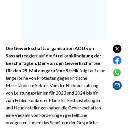
EVENTI
#CARAUNIONE
INSULARITÀ
FOTO
Die Gewerkschaftsorganisation AOU von
Sassari
reagiert auf
die Streikankündigung der
VIDEO
Beschäftigten. Der von den Gewerkschaften
für den 29. Mai ausgerufene Streik
folgt auf eine
INFO AZIENDE
lange Reihe von Protesten gegen kritische
ABBONATI
Missstände im Sektor. Von der Nichtauszahlung
ANNUNCI
von Leistungsprämien für 2023 und 2024 bis hin
NECROLOGI
zum Fehlen konkreter Pläne für Festanstellungen
PUBBLICITÀ
und Neueinstellungen haben die Gewerkschaften
eine Vielzahl von Forderungen gestellt. Sie
SPIAGGE
prangerten zudem das Scheitern der Gespräche
STORE