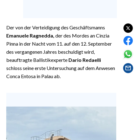
EVENTI
#CARAUNIONE
Der von der Verteidigung des Geschäftsmanns
INSULARITÀ
Emanuele Ragnedda,
der des Mordes an Cinzia
Pinna in der Nacht vom 11. auf den 12. September
FOTO
des vergangenen Jahres beschuldigt wird,
beauftragte Ballistikexperte
Dario Redaelli
VIDEO
schloss seine erste Untersuchung auf dem Anwesen
Conca Entosa in Palau ab.
INFO AZIENDE
ABBONATI
ANNUNCI
NECROLOGI
PUBBLICITÀ
SPIAGGE
STORE