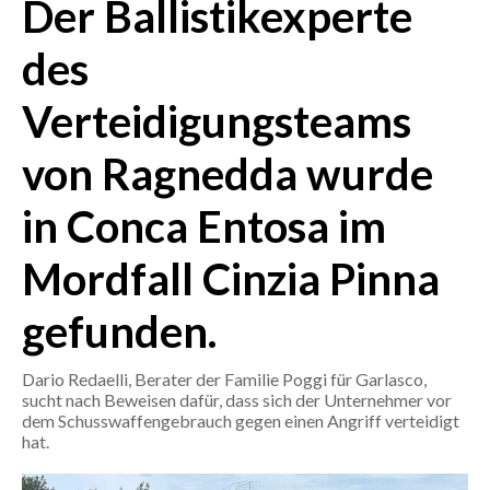
Der Ballistikexperte
CRONACA
des
ITALIA
Verteidigungsteams
MONDO
von Ragnedda wurde
POLITICA
in Conca Entosa im
ECONOMIA
Mordfall Cinzia Pinna
SERVIZI ALLE IMPRESE
LAVORO
gefunden.
BANDI
Dario Redaelli, Berater der Familie Poggi für Garlasco,
SPORT IN SARDEGNA
sucht nach Beweisen dafür, dass sich der Unternehmer vor
dem Schusswaffengebrauch gegen einen Angriff verteidigt
hat.
SPORT
RISULTATI E CLASSIFICHE