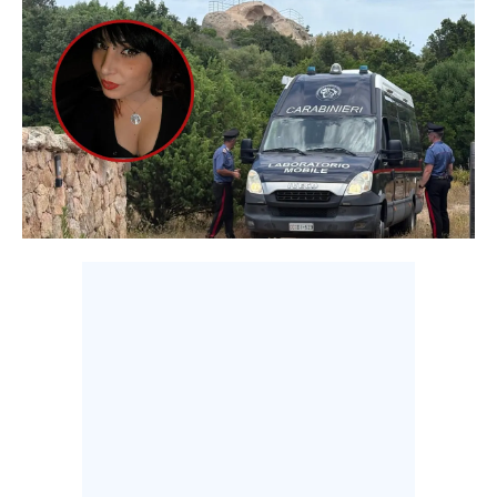
CALCIO
CALCIO REGIONALE
BASKET
VOLLEY
MOTORI
TENNIS
ALTRI SPORT
CULTURA
SPETTACOLI
GOSSIP
SARDI NEL MONDO
NOTIZIE