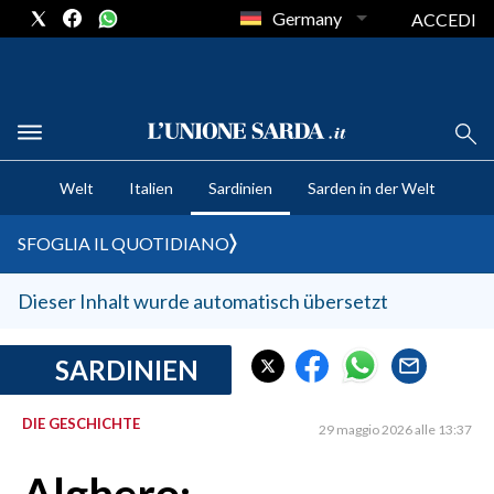
Germany
ACCEDI
CRONACA SARDEGNA
Welt
Italien
Sardinien
Sarden in der Welt
CAGLIARI
PROVINCIA DI CAGLIARI
SFOGLIA IL QUOTIDIANO
SULCIS IGLESIENTE
MEDIO CAMPIDANO
Dieser Inhalt wurde automatisch übersetzt
ORISTANO E PROVINCIA
SASSARI E PROVINCIA
SARDINIEN
GALLURA
DIE GESCHICHTE
NUORO E PROVINCIA
29 maggio 2026 alle 13:37
OGLIASTRA
AGENDA