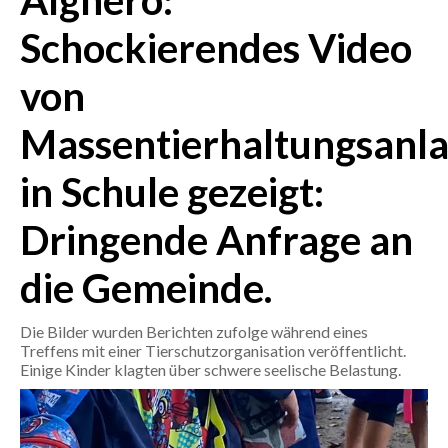
Alghero:
Schockierendes Video
CRONACA
ITALIA
von
MONDO
Massentierhaltungsanl
POLITICA
in Schule gezeigt:
ECONOMIA
Dringende Anfrage an
SERVIZI ALLE IMPRESE
die Gemeinde.
LAVORO
BANDI
Die Bilder wurden Berichten zufolge während eines
Treffens mit einer Tierschutzorganisation veröffentlicht.
SPORT IN SARDEGNA
Einige Kinder klagten über schwere seelische Belastung.
SPORT
RISULTATI E CLASSIFICHE