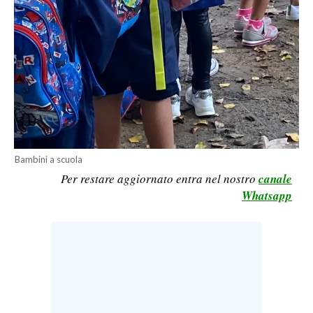
CALCIO
CALCIO REGIONALE
BASKET
VOLLEY
MOTORI
TENNIS
ALTRI SPORT
Bambini a scuola
CULTURA
Per restare aggiornato entra nel nostro
canale
Whatsapp
SPETTACOLI
GOSSIP
SARDI NEL MONDO
NOTIZIE