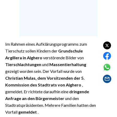
EVENTI
#CARAUNIONE
INSULARITÀ
FOTO
Im Rahmen eines Aufklärungsprogramms zum
Tierschutz sollen Kindern der
Grundschule
VIDEO
Argillera in Alghero
verstörende Bilder von
Tierschlachtungen
und
Massentierhaltung
INFO AZIENDE
gezeigt worden sein. Der Vorfall wurde von
ABBONATI
Christian Mulas, dem Vorsitzenden der 5.
ANNUNCI
Kommission des Stadtrats von Alghero
,
NECROLOGI
gemeldet. Er richtete daraufhin eine
dringende
PUBBLICITÀ
Anfrage an den Bürgermeister
und den
Stadtratspräsidenten. Mehrere Familien hatten den
SPIAGGE
Vorfall
gemeldet
.
STORE