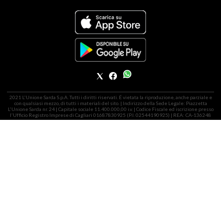
2021 L'Unione Sarda S.p.A. Tutti i diritti riservati. É vietata la riproduzione, anche parziale e
con qualsiasi mezzo, di tutti i materiali del sito. | Indirizzo della Sede Legale: Piazzetta
L'Unione Sarda nr. 24 | Capitale sociale 11.400.000,00 i.v. | Codice Fiscale ed iscrizione presso
l'Ufficio Registro Imprese di Cagliari 01687830925 (P.I. 02544190925) | REA: CA-136248