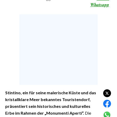
Whatsapp
CALCIO
CALCIO REGIONALE
BASKET
VOLLEY
MOTORI
TENNIS
ALTRI SPORT
CULTURA
SPETTACOLI
GOSSIP
Stintino, ein für seine malerische Küste und das
kristallklare Meer bekanntes Touristendorf,
SARDI NEL MONDO
präsentiert sein historisches und kulturelles
NOTIZIE
Erbe im Rahmen der „Monumenti Aperti“.
Die