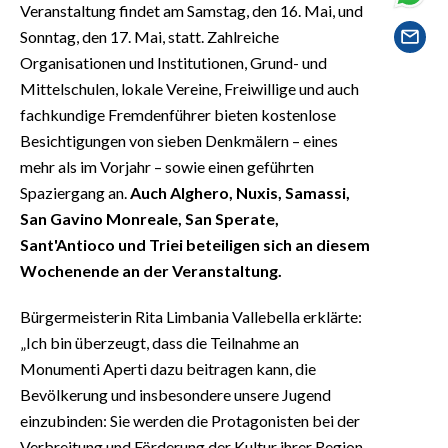
Veranstaltung findet am Samstag, den 16. Mai, und
EVENTI
Sonntag, den 17. Mai, statt. Zahlreiche
#CARAUNIONE
Organisationen und Institutionen, Grund- und
Mittelschulen, lokale Vereine, Freiwillige und auch
INSULARITÀ
fachkundige Fremdenführer bieten kostenlose
Besichtigungen von sieben Denkmälern – eines
FOTO
mehr als im Vorjahr – sowie einen geführten
Spaziergang an.
Auch Alghero, Nuxis, Samassi,
VIDEO
San Gavino Monreale, San Sperate,
Sant'Antioco und Triei beteiligen sich an diesem
INFO AZIENDE
Wochenende an der Veranstaltung.
ABBONATI
ANNUNCI
Bürgermeisterin Rita Limbania Vallebella erklärte:
„Ich bin überzeugt, dass die Teilnahme an
NECROLOGI
Monumenti Aperti dazu beitragen kann, die
PUBBLICITÀ
Bevölkerung und insbesondere unsere Jugend
SPIAGGE
einzubinden: Sie werden die Protagonisten bei der
STORE
Verbreitung und Förderung der Kultur ihrer Region