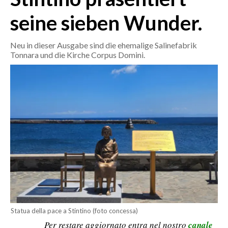
seine sieben Wunder.
CRONACA
ITALIA
Neu in dieser Ausgabe sind die ehemalige Salinefabrik
Tonnara und die Kirche Corpus Domini.
MONDO
POLITICA
ECONOMIA
SERVIZI ALLE IMPRESE
LAVORO
BANDI
SPORT IN SARDEGNA
SPORT
Statua della pace a Stintino (foto concessa)
Per restare aggiornato entra nel nostro
canale
RISULTATI E CLASSIFICHE