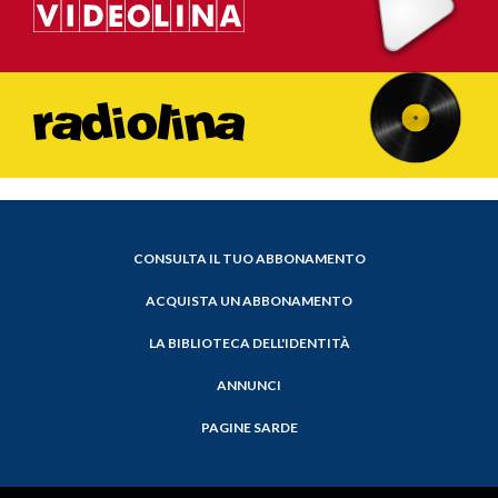
CONSULTA IL TUO ABBONAMENTO
ACQUISTA UN ABBONAMENTO
LA BIBLIOTECA DELL'IDENTITÀ
ANNUNCI
PAGINE SARDE