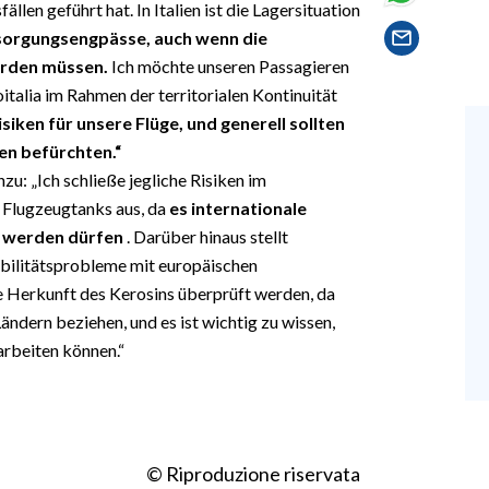
llen geführt hat. In Italien ist die Lagersituation
rsorgungsengpässe, auch wenn die
erden müssen.
Ich möchte unseren Passagieren
italia im Rahmen der territorialen Kontinuität
siken für unsere Flüge, und generell sollten
en befürchten.“
inzu: „Ich schließe jegliche Risiken im
 Flugzeugtanks aus, da
es internationale
n werden dürfen
. Darüber hinaus stellt
bilitätsprobleme mit europäischen
ie Herkunft des Kerosins überprüft werden, da
Ländern beziehen, und es ist wichtig zu wissen,
arbeiten können.“
© Riproduzione riservata