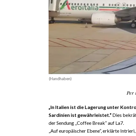
CALCIO
CALCIO REGIONALE
BASKET
VOLLEY
MOTORI
TENNIS
ALTRI SPORT
CULTURA
(Handhaben)
SPETTACOLI
Per 
GOSSIP
„In Italien ist die Lagerung unter Kontro
Sardinien ist gewährleistet.“
Dies bekrä
SARDI NEL MONDO
der Sendung „Coffee Break“ auf La7.
NOTIZIE
„Auf europäischer Ebene“, erklärte Intrier