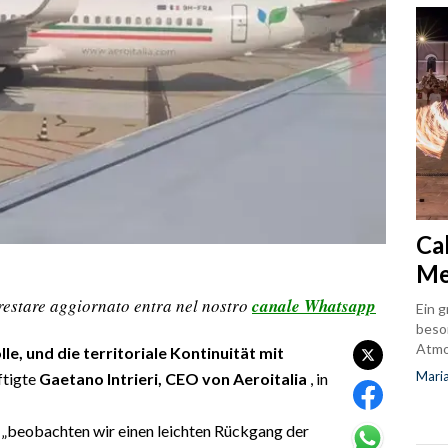
Cal
Me
restare aggiornato entra nel nostro
canale Whatsapp
Ein g
beso
Atmo
lle, und die territoriale Kontinuität mit
Maria
ftigte
Gaetano Intrieri, CEO von Aeroitalia
, in
i, „beobachten wir einen leichten Rückgang der