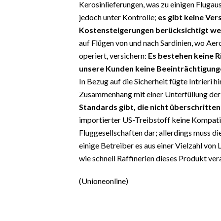
Kerosinlieferungen, was zu einigen Flugausfä
EVENTI
jedoch unter Kontrolle;
es gibt keine Ve
#CARAUNIONE
Kostensteigerungen berücksichtigt w
auf Flügen von und nach Sardinien, wo Aero
INSULARITÀ
operiert, versichern:
Es bestehen keine Ri
unsere Kunden keine Beeinträchtigung
FOTO
In Bezug auf die Sicherheit fügte Intrieri h
Zusammenhang mit einer Unterfüllung der
VIDEO
Standards gibt, die nicht überschritte
importierter US-Treibstoff keine Kompati
INFO AZIENDE
Fluggesellschaften dar; allerdings muss d
ABBONATI
einige Betreiber es aus einer Vielzahl von 
ANNUNCI
wie schnell Raffinerien dieses Produkt ver
NECROLOGI
(Unioneonline)
PUBBLICITÀ
SPIAGGE
STORE