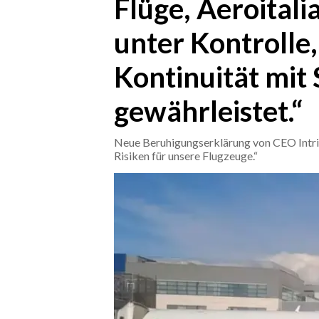
Flüge, Aeroitali
unter Kontrolle, 
CRONACA
ITALIA
Kontinuität mit 
MONDO
gewährleistet.“
POLITICA
Neue Beruhigungserklärung von CEO Intrie
ECONOMIA
Risiken für unsere Flugzeuge.“
SERVIZI ALLE IMPRESE
LAVORO
BANDI
SPORT IN SARDEGNA
SPORT
RISULTATI E CLASSIFICHE