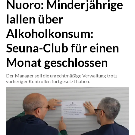
Nuoro: Minderjährige
CRONACA
lallen über
ITALIA
Alkoholkonsum:
MONDO
Seuna-Club für einen
POLITICA
Monat geschlossen
ECONOMIA
Der Manager soll die unrechtmäßige Verwaltung trotz
SERVIZI ALLE IMPRESE
vorheriger Kontrollen fortgesetzt haben.
LAVORO
BANDI
SPORT IN SARDEGNA
SPORT
RISULTATI E CLASSIFICHE