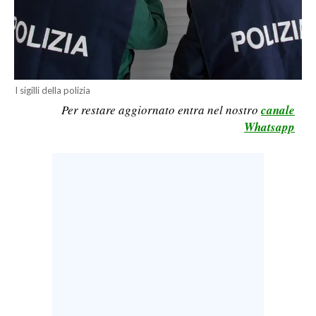
CALCIO
CALCIO REGIONALE
BASKET
VOLLEY
I sigilli della polizia
MOTORI
Per restare aggiornato entra nel nostro
canale
TENNIS
Whatsapp
ALTRI SPORT
CULTURA
SPETTACOLI
GOSSIP
SARDI NEL MONDO
NOTIZIE