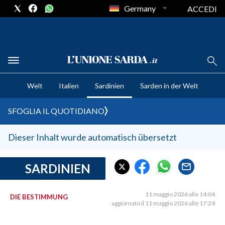
Germany
ACCEDI
CRONACA SARDEGNA
Welt
Italien
Sardinien
Sarden in der Welt
CAGLIARI
PROVINCIA DI CAGLIARI
SFOGLIA IL QUOTIDIANO
SULCIS IGLESIENTE
MEDIO CAMPIDANO
Dieser Inhalt wurde automatisch übersetzt
ORISTANO E PROVINCIA
SASSARI E PROVINCIA
SARDINIEN
GALLURA
NUORO E PROVINCIA
11 maggio 2026 alle 14:04
DIE BESTIMMUNG
aggiornato il 11 maggio 2026 alle 17:24
OGLIASTRA
AGENDA