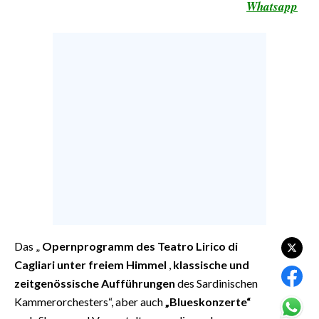
Whatsapp
CALCIO
CALCIO REGIONALE
BASKET
VOLLEY
MOTORI
TENNIS
ALTRI SPORT
CULTURA
SPETTACOLI
Das „
Opernprogramm des Teatro Lirico di
GOSSIP
Cagliari unter freiem Himmel
,
klassische und
SARDI NEL MONDO
zeitgenössische Aufführungen
des Sardinischen
Kammerorchesters“, aber auch
„Blueskonzerte“
NOTIZIE