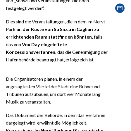
und „Shows und Veranstaltungen, die noch
EVENTI
festgelegt werden“.
#CARAUNIONE
Dies sind die Veranstaltungen, die in dem im Nervi
Park
an der Küste von Su Siccu in Cagliari zu
INSULARITÀ
errichtenden Raum stattfinden könnten,
falls
das von
Vox Day eingeleitete
FOTO
Konzessionsverfahren,
das die Genehmigung der
VIDEO
Hafenbehörde beantragt hat, erfolgreich ist.
INFO AZIENDE
Die Organisatoren planen, in einem der
ABBONATI
angesagtesten Viertel der Stadt eine Bühne und
ANNUNCI
Tribünen aufzubauen, um dort vier Monate lang
NECROLOGI
Musik zu veranstalten.
PUBBLICITÀ
Das Dokument der Behörde, in dem das Verfahren
SPIAGGE
dargelegt wird, erwähnt die Möglichkeit,
STORE
Konzessionen
im Nervi Park nur für „nautische