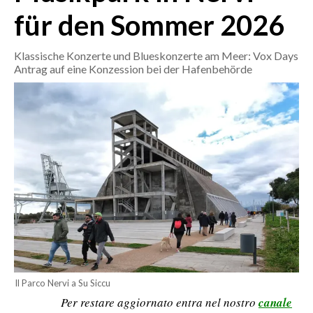
für den Sommer 2026
CRONACA
ITALIA
Klassische Konzerte und Blueskonzerte am Meer: Vox Days
Antrag auf eine Konzession bei der Hafenbehörde
MONDO
POLITICA
ECONOMIA
SERVIZI ALLE IMPRESE
LAVORO
BANDI
SPORT IN SARDEGNA
Il Parco Nervi a Su Siccu
SPORT
Per restare aggiornato entra nel nostro
canale
RISULTATI E CLASSIFICHE