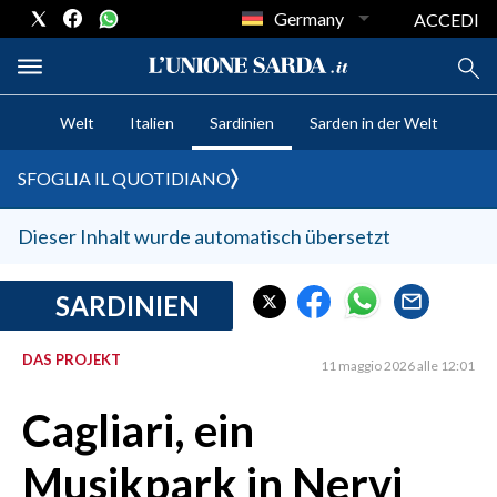
Germany
ACCEDI
Welt
Italien
Sardinien
Sarden in der Welt
CRONACA SARDEGNA
SFOGLIA IL QUOTIDIANO
CAGLIARI
PROVINCIA DI CAGLIARI
Dieser Inhalt wurde automatisch übersetzt
SULCIS IGLESIENTE
MEDIO CAMPIDANO
SARDINIEN
ORISTANO E PROVINCIA
DAS PROJEKT
SASSARI E PROVINCIA
11 maggio 2026 alle 12:01
GALLURA
Cagliari, ein
NUORO E PROVINCIA
OGLIASTRA
Musikpark in Nervi
AGENDA