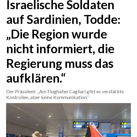
Israelische Soldaten
CRONACA
auf Sardinien, Todde:
ITALIA
„Die Region wurde
MONDO
nicht informiert, die
POLITICA
Regierung muss das
ECONOMIA
aufklären.“
SERVIZI ALLE IMPRESE
LAVORO
Der Präsident: „Am Flughafen Cagliari gibt es verstärkte
BANDI
Kontrollen, aber keine Kommunikation.“
SPORT IN SARDEGNA
SPORT
RISULTATI E CLASSIFICHE