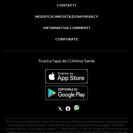
CONTATTI
MODIFICA IMPOSTAZIONI PRIVACY
INFORMATIVA COMMENTI
CORPORATE
Scarica l'app de L'Unione Sarda
2021 L'Unione Sarda S.p.A. Tutti i diritti riservati. É vietata la riproduzione, anche parziale e
con qualsiasi mezzo, di tutti i materiali del sito. | Indirizzo della Sede Legale: Piazzetta
L'Unione Sarda nr. 24 | Capitale sociale 11.400.000,00 i.v. | Codice Fiscale ed iscrizione presso
l'Ufficio Registro Imprese di Cagliari 01687830925 (P.I. 02544190925) | REA: CA-136248