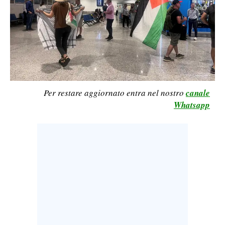
CALCIO
CALCIO REGIONALE
BASKET
VOLLEY
MOTORI
TENNIS
Per restare aggiornato entra nel nostro
canale
ALTRI SPORT
Whatsapp
CULTURA
SPETTACOLI
GOSSIP
SARDI NEL MONDO
NOTIZIE