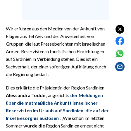
EVENTI
#CARAUNIONE
Wir erfuhren aus den Medien von der Ankunft von
INSULARITÀ
Flügen aus Tel Aviv und der Anwesenheit von
Gruppen, die laut Presseberichten mit israelischen
FOTO
Armee-Reservisten in touristischen Einrichtungen
auf Sardinien in Verbindung stehen. Dies ist ein
VIDEO
Sachverhalt, der einer sofortigen Aufklärung durch
INFO AZIENDE
die Regierung bedarf.
ABBONATI
Dies erklärte die Präsidentin der Region Sardinien,
ANNUNCI
Alessandra Todde
, angesichts
der Meldungen
NECROLOGI
über die mutmaßliche Ankunft israelischer
PUBBLICITÀ
Reservisten im Urlaub auf Sardinien, die auf der
Insel Besorgnis auslösen
. „Wie schon im letzten
SPIAGGE
Sommer
wurde
die
Region Sardinien erneut nicht
STORE