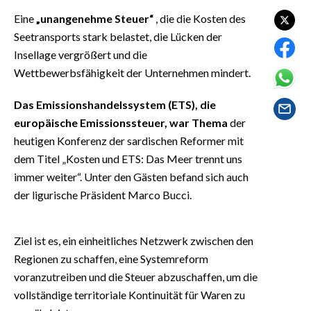
EVENTI
Eine
„unangenehme Steuer“
, die die Kosten des
Seetransports stark belastet, die Lücken der
#CARAUNIONE
Insellage vergrößert und die
Wettbewerbsfähigkeit der Unternehmen mindert.
INSULARITÀ
Das Emissionshandelssystem (ETS), die
FOTO
europäische Emissionssteuer, war Thema
der
heutigen Konferenz der sardischen Reformer mit
VIDEO
dem Titel „Kosten und ETS: Das Meer trennt uns
INFO AZIENDE
immer weiter“. Unter den Gästen befand sich auch
der ligurische Präsident Marco Bucci.
ABBONATI
ANNUNCI
NECROLOGI
Ziel ist es, ein einheitliches Netzwerk zwischen den
Regionen zu schaffen, eine Systemreform
PUBBLICITÀ
voranzutreiben und die Steuer abzuschaffen, um die
SPIAGGE
vollständige territoriale Kontinuität für Waren zu
STORE