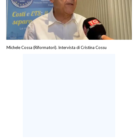
CALCIO
CALCIO REGIONALE
BASKET
VOLLEY
MOTORI
Michele Cossa (Riformatori). Intervista di Cristina Cossu
TENNIS
ALTRI SPORT
CULTURA
SPETTACOLI
GOSSIP
SARDI NEL MONDO
NOTIZIE