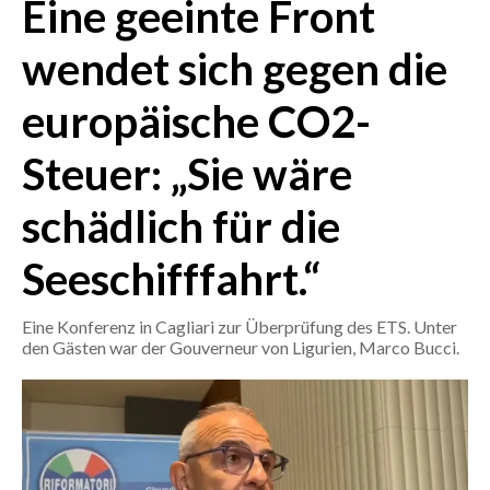
Eine geeinte Front
CRONACA
wendet sich gegen die
ITALIA
europäische CO2-
MONDO
Steuer: „Sie wäre
POLITICA
schädlich für die
ECONOMIA
Seeschifffahrt.“
SERVIZI ALLE IMPRESE
LAVORO
Eine Konferenz in Cagliari zur Überprüfung des ETS. Unter
BANDI
den Gästen war der Gouverneur von Ligurien, Marco Bucci.
SPORT IN SARDEGNA
SPORT
RISULTATI E CLASSIFICHE