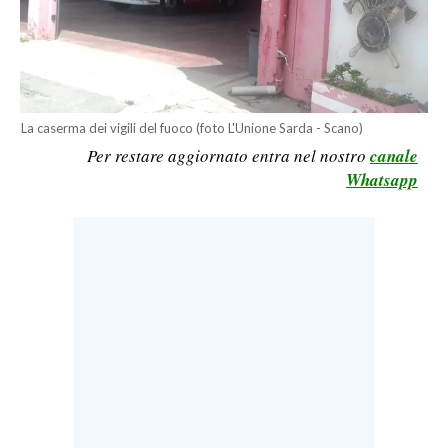
CALCIO
CALCIO REGIONALE
BASKET
VOLLEY
La caserma dei vigili del fuoco (foto L'Unione Sarda - Scano)
MOTORI
Per restare aggiornato entra nel nostro
canale
TENNIS
Whatsapp
ALTRI SPORT
CULTURA
SPETTACOLI
GOSSIP
SARDI NEL MONDO
NOTIZIE