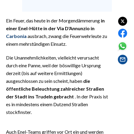
EVENTI
#CARAUNIONE
Ein Feuer, das heute in der Morgendämmerung
in
einer Enel-Hütte in der Via D'Annunzio in
INSULARITÀ
Carbonia
ausbrach, zwang die Feuerwehrleute zu
einem mehrstündigen Einsatz.
FOTO
Die Unannehmlichkeiten, vielleicht verursacht
VIDEO
durch eine Panne, weil der böswillige Ursprung
derzeit (bis auf weitere Ermittlungen)
INFO AZIENDE
ausgeschlossen zu sein scheint, haben
die
ABBONATI
öffentliche Beleuchtung zahlreicher Straßen
ANNUNCI
der Stadt ins Trudeln gebracht
. In der Praxis ist
NECROLOGI
es in mindestens einem Dutzend Straßen
stockfinster.
PUBBLICITÀ
SPIAGGE
STORE
Auch Enel-Teams griffen vor Ort ein und werden