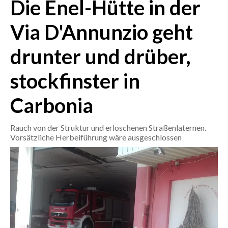
Die Enel-Hütte in der
CRONACA
Via D'Annunzio geht
ITALIA
drunter und drüber,
MONDO
stockfinster in
POLITICA
Carbonia
ECONOMIA
Rauch von der Struktur und erloschenen Straßenlaternen.
SERVIZI ALLE IMPRESE
Vorsätzliche Herbeiführung wäre ausgeschlossen
LAVORO
BANDI
SPORT IN SARDEGNA
SPORT
RISULTATI E CLASSIFICHE